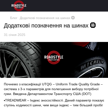
Блог
Додаткові позначення на шинах 🛞
Додаткові позначення на шинах 🛞
31 січня 2025
Почнемо з класифікації UTQG – Uniform Trade Quality Grade –
система з 3-х параметрів для полегшення вибору потрібної
гуми. Введена Департаментом Транспорту США (DOT)
▪️TREADWEAR – Індекс зносостійкості. Даний параметр показує
ступінь ходимості шини, чим вище індекс – тим більший пробіг