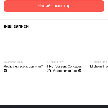
Новий коментар
Інші записи
15 серпня 2025
31 липня 2025
15 липня 2025
Replica чи все ж оригінал?
HRE, Vossen, Concaver,
Michelin Tr
🛞
JR, Vorsteiner та інші 🛞