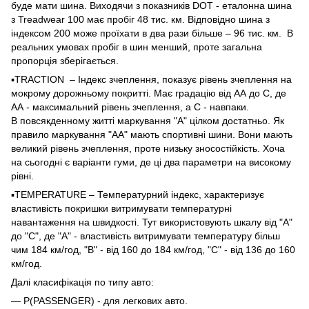
буде мати шина. Виходячи з показників DOT ‐ еталонна шина
з Treadwear 100 має пробіг 48 тис. км. Відповідно шина з
індексом 200 може проїхати в два рази більше – 96 тис. км. В
реальних умовах пробіг в шин менший, проте загальна
пропорція зберігається.
▪️TRACTION – Індекс зчеплення, показує рівень зчеплення на
мокрому дорожньому покритті. Має градацію від АА до С, де
АА ‐ максимальний рівень зчеплення, а С - навпаки.
В повсякденному житті маркування "А" цілком достатньо. Як
правило маркування "АА" мають спортивні шини. Вони мають
великий рівень зчеплення, проте низьку зносостійкість. Хоча
на сьогодні є варіанти гуми, де ці два параметри на високому
рівні.
▪️TEMPERATURE – Температурний індекс, характеризує
властивість покришки витримувати температурні
навантаження на швидкості. Тут використовують шкалу від "A"
до "С", де "А" - властивість витримувати температуру більш
чим 184 км/год, "B" - від 160 до 184 км/год, "C" - від 136 до 160
км/год.
Далі класифікація по типу авто:
— P(PASSENGER) - для легкових авто.