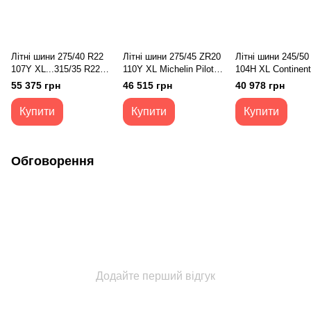
Літні шини 275/40 R22
Літні шини 275/45 ZR20
Літні шини 245/50
107Y XL...315/35 R22
110Y XL Michelin Pilot
104H XL Continent
111Y XL FR Hankook
Sport 5
PremiumContact 
55 375 грн
46 515 грн
40 978 грн
Ventus S1 evo3 SUV
V
K127A
Купити
Купити
Купити
Обговорення
Додайте перший відгук