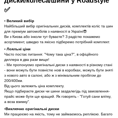
диски/колеса/шини у Roadstyle
✅
▪️ Великий вибір
Найбільший вибір оригінальних дисків, комплектів коліс та шин
для преміум автомобілів з наявності в Україні😎
Ви з Києва або інколи тут буваєте? З радістю покажемо
асортимент, швидко та якісно підберемо потрібний комплект.
▪️ Лояльні ціни
Часто постає питання: "Чому така ціна?", в офіційного
диллера в два рази вище!
- Ми пропонуємо оригінальні диски з наявності в різному стані
- вони можуть бути повністю нові в коробках, можуть бути зняті
з нового авто в салоні, або ж з мінімальним пробігом до
200/400км.
Від цього залежить ціна комплекту.
Якщо підбираєте диски чи шини заздалегідь під замовлення-
прайс може бути ще кращий. Як говорять - "Готуй сани влітку,
а воза взимку".
▪️Виключно оригінальні диски
Ми працюємо на якість, тому не займаємось реплікою. Багато