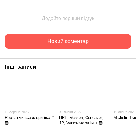
Додайте перший відгук
Новий коментар
Інші записи
15 серпня 2025
31 липня 2025
15 липня 2025
Replica чи все ж оригінал?
HRE, Vossen, Concaver,
Michelin Tr
🛞
JR, Vorsteiner та інші 🛞