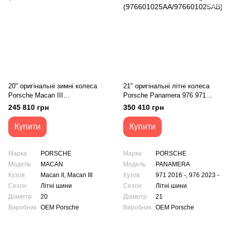
20" оригінальні зимні колеса
21" оригінальні літні колеса
Porsche Macan III
Porsche Panamera 976 971
(95B.601.025.EJ/95B.601.025.E
Exclusive Design
245 810 грн
350 410 грн
K)
(976601025AA/976601025AB)
Купити
Купити
Марка
PORSCHE
Марка
PORSCHE
Модель
MACAN
Модель
PANAMERA
Кузов
Macan II, Macan III
Кузов
971 2016 -, 976 2023 -
Сезон
Літні шини
Сезон
Літні шини
Діаметр
20
Діаметр
21
Виробник
OEM Porsche
Виробник
OEM Porsche