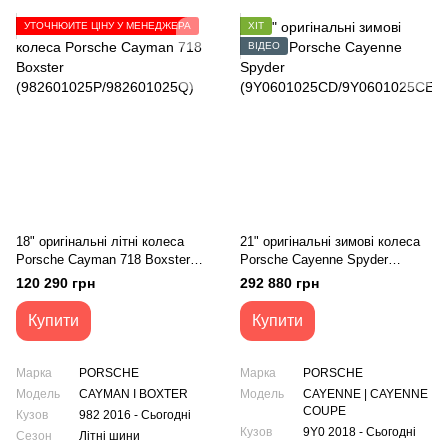
УТОЧНЮЙТЕ ЦІНУ У МЕНЕДЖЕРА
ХІТ
ВІДЕО
18" оригінальні літні колеса
21" оригінальні зимові колеса
Porsche Cayman 718 Boxster
Porsche Cayenne Spyder
(982601025P/982601025Q)
(9Y0601025CD/9Y0601025CE)
120 290 грн
292 880 грн
Купити
Купити
Марка
PORSCHE
Марка
PORSCHE
Модель
CAYMAN I BOXTER
Модель
CAYENNE | CAYENNE
COUPE
Кузов
982 2016 - Сьогодні
Кузов
9Y0 2018 - Сьогодні
Сезон
Літні шини