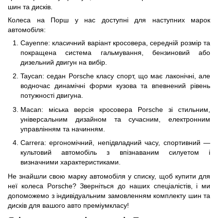
шин та дисків.
Колеса на Порш у нас доступні для наступних марок
автомобіля:
Cayenne: класичний варіант кросовера, середній розмір та
покращена система гальмування, бензиновий або
дизельний двигун на вибір.
Taycan: седан Porsche класу спорт, що має лаконічні, але
водночас динамічні форми кузова та впевнений рівень
потужності двигуна.
Macan: міська версія кросовера Porsche зі стильним,
універсальним дизайном та сучасним, електронним
управлінням та начинням.
Carrera: ергономічний, непідвладний часу, спортивний —
культовий автомобіль з впізнаваним силуетом і
визначними характеристиками.
Не знайшли свою марку автомобіля у списку, щоб купити для
неї колеса Porsche? Зверніться до наших спеціалістів, і ми
допоможемо з індивідуальним замовленням комплекту шин та
дисків для вашого авто преміумкласу!