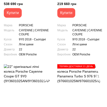
9Y0
Design
538 690 грн
219 660 грн
(9Y3601025AN/9Y3601025AP)
(9Y0601025CK/9Y0601025CL)
Купити
Купити
Марка
PORSCHE
Марка
PORSCHE
Модель
CAYENNE | CAYENNE
Модель
CAYENNE | CAYENNE
COUPE
COUPE
Кузов
9Y0 2018 - Сьогодні
Кузов
9Y0 2018 - Сьогодні
Сезон
Літні шини
Сезон
Літні шини
Діаметр
22
Діаметр
22
Виробник
OEM Porsche
Виробник
OEM Porsche
ТЕРМІН ДОСТАВКИ 21 ДЕНЬ