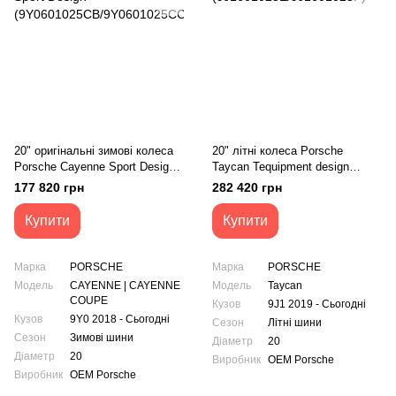
20" оригінальні зимові колеса
20" літні колеса Porsche
Porsche Cayenne Sport Design
Taycan Tequipment design
(9Y0601025CB/9Y0601025CC)
(9J1601025E/9J1601025F)
177 820 грн
282 420 грн
Купити
Купити
Марка
PORSCHE
Марка
PORSCHE
Модель
CAYENNE | CAYENNE
Модель
Taycan
COUPE
Кузов
9J1 2019 - Сьогодні
Кузов
9Y0 2018 - Сьогодні
Сезон
Літні шини
Сезон
Зимові шини
Діаметр
20
Діаметр
20
Виробник
OEM Porsche
Виробник
OEM Porsche