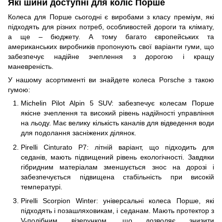
Які шини доступні для коліс Порше
Колеса для Порше сьогодні є виробами з класу преміум, які
підходять для різних потреб, особливостей дороги та клімату,
а ще – бюджету. А тому багато європейських та
американських виробників пропонують свої варіанти гуми, що
забезпечує надійне зчеплення з дорогою і кращу
маневреність.
У нашому асортименті ви знайдете колеса Porsche з такою
гумою:
Michelin Pilot Alpin 5 SUV: забезпечує колесам Порше
якісне зчеплення та високий рівень надійності управління
на льоду. Має велику кількість каналів для відведення води
для подолання засніжених ділянок.
Pirelli Cinturato P7: літній варіант, що підходить для
седанів, мають підвищений рівень екологічності. Завдяки
гібридним матеріалам зменшується знос на дорозі і
забезпечується підвищена стабільність при високій
температурі.
Pirelli Scorpion Winter: універсальні колеса Порше, які
підходять і позашляховикам, і седанам. Мають протектор з
V-подібним візерунком, що дозволяє знизити