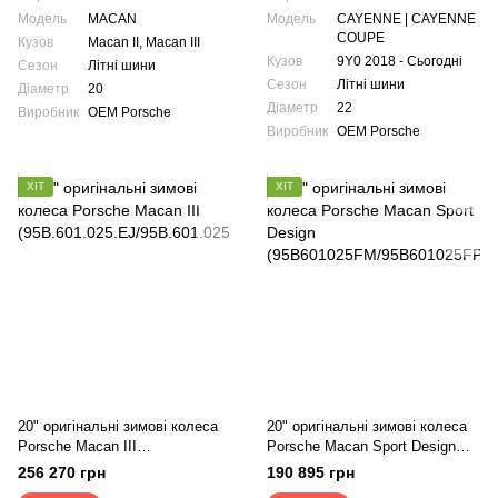
Модель
MACAN
Модель
CAYENNE | CAYENNE
COUPE
Кузов
Macan II, Macan III
Кузов
9Y0 2018 - Сьогодні
Сезон
Літні шини
Сезон
Літні шини
Діаметр
20
Діаметр
22
Виробник
OEM Porsche
Виробник
OEM Porsche
ХІТ
ХІТ
20" оригінальні зимові колеса
20" оригінальні зимові колеса
Porsche Macan III
Porsche Macan Sport Design
(95B.601.025.EJ/95B.601.025.E
(95B601025FM/95B601025FP)
256 270 грн
190 895 грн
K)