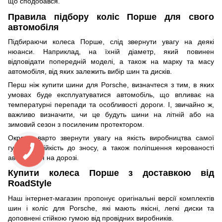
що сподобався.
Правила підбору коліс Порше для свого
автомобіля
Підбираючи колеса Порше, слід звернути увагу на деякі
нюанси. Наприклад, на їхній діаметр, який повинен
відповідати попередній моделі, а також на марку та масу
автомобіля, від яких залежить вибір шин та дисків.
Перш ніж купити шини для Porsche, визначтеся з тим, в яких
умовах буде експлуатуватися автомобіль, що впливає на
температурні перепади та особливості дороги. І, звичайно ж,
важливо визначити, чи це будуть шини на літній або на
зимовий сезон з посиленим протектором.
Окремо варто звернути увагу на якість виробництва самої
гуми, її стійкість до зносу, а також поліпшення керованості
автомобіля на дорозі.
Купити колеса Порше з доставкою від
RoadStyle
Наш інтернет-магазин пропонує оригінальні версії комплектів
шин і коліс для Porsche, які мають якісні, легкі диски та
доповнені стійкою гумою від провідних виробників.