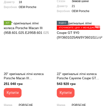
Сезон
Зимові шини
Діаметр
18
Діаметр
21
Виробник
OEM Porsche
Виробник
OEM Porsche
ХІТ
ВІДЕО
УТОЧНЮЙТЕ ЦІНУ У МЕНЕДЖЕРА
20" оригінальні літні колеса
22" оригінальні літні колеса
Porsche Macan III
Porsche Cayenne Coupe GT
(95B.601.025.EJ/95B.601.025.E
9Y0
251 040 грн
543 920 грн
K)
(9Y3601025AN/9Y3601025AP)
Купити
Купити
Марка
PORSCHE
Марка
PORSCHE