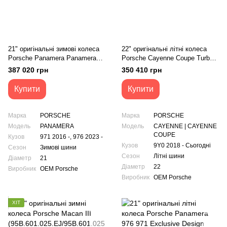
21" оригінальні зимові колеса
22" оригінальні літні колеса
Porsche Panamera Panamera
Porsche Cayenne Coupe Turbo
Turbo S 976 971
(9Y0601025BR/9Y3601025AJ)
387 020 грн
350 410 грн
(976601025AA/976601025AB)
Купити
Купити
Марка
PORSCHE
Марка
PORSCHE
Модель
PANAMERA
Модель
CAYENNE | CAYENNE
COUPE
Кузов
971 2016 -, 976 2023 -
Кузов
9Y0 2018 - Сьогодні
Сезон
Зимові шини
Сезон
Літні шини
Діаметр
21
Діаметр
22
Виробник
OEM Porsche
Виробник
OEM Porsche
ХІТ