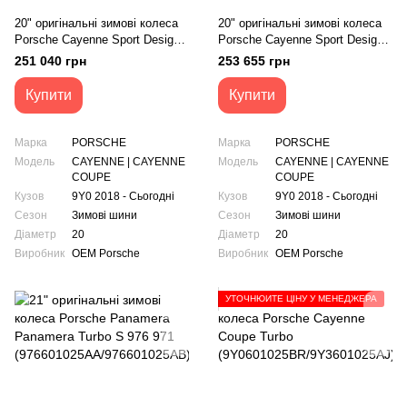
20" оригінальні зимові колеса
20" оригінальні зимові колеса
Porsche Cayenne Sport Design
Porsche Cayenne Sport Design
(9Y0601025BB/9Y0601025BC)
(9Y0.601.025D/9Y0.601.025E)
251 040 грн
253 655 грн
Купити
Купити
Марка
PORSCHE
Марка
PORSCHE
Модель
CAYENNE | CAYENNE
Модель
CAYENNE | CAYENNE
COUPE
COUPE
Кузов
9Y0 2018 - Сьогодні
Кузов
9Y0 2018 - Сьогодні
Сезон
Зимові шини
Сезон
Зимові шини
Діаметр
20
Діаметр
20
Виробник
OEM Porsche
Виробник
OEM Porsche
УТОЧНЮЙТЕ ЦІНУ У МЕНЕДЖЕРА