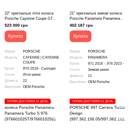
22" оригінальні літні колеса
21" оригінальні зимові колеса
Porsche Cayenne Coupe GT
Porsche Panamera Panamera
9Y0
Turbo S 976 971
523 000 грн
402 187 грн
(9Y3601025AN/9Y3601025AP)
(976601025M/976601025N)
Купити
Купити
Марка
PORSCHE
Марка
PORSCHE
Модель
CAYENNE | CAYENNE
Модель
PANAMERA
COUPE
Кузов
971 2016 -, 976 2023 -
Кузов
9Y0 2018 - Сьогодні
Сезон
Зимові шини
Сезон
Літні шини
Діаметр
21
Діаметр
22
Виробник
OEM Porsche
Виробник
OEM Porsche
ТЕРМІН ДОСТАВКИ 21 ДЕНЬ
ТЕРМІН ДОСТАВКИ 21 ДЕНЬ