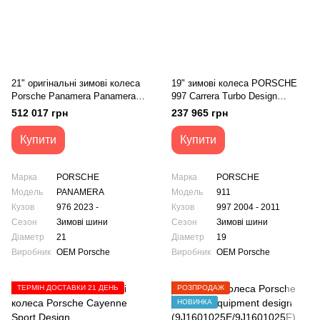
21" оригінальні зимові колеса
19" зимові колеса PORSCHE
Porsche Panamera Panamera
997 Carrera Turbo Design
Turbo S 976
(997.362.156.05/997.362.162.02)
512 017 грн
237 965 грн
(976601025T/976601025B)
Купити
Купити
Марка
PORSCHE
Марка
PORSCHE
Модель
PANAMERA
Модель
911
Кузов
976 2023 -
Кузов
997 2004 - 2011
Сезон
Зимові шини
Сезон
Зимові шини
Діаметр
21
Діаметр
19
Виробник
OEM Porsche
Виробник
OEM Porsche
ТЕРМІН ДОСТАВКИ 21 ДЕНЬ
РОЗПРОДАЖ
НОВИНКА