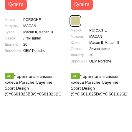
Купити
Купити
Марка
PORSCHE
Модель
MACAN
Марка
PORSCHE
Кузов
Macan II, Macan III
Модель
MACAN
Сезон
Літні шини
Кузов
Macan II, Macan III
Діаметр
20
Сезон
Зимові шини
Виробник
OEM Porsche
Діаметр
20
Виробник
OEM Porsche
ХІТ
ХІТ