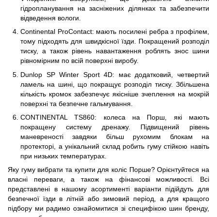
гідропланування на засніжених ділянках та забезпечити
відведення вологи.
Continental ProContact: мають посилені ребра з профілем,
тому підходять для швидкісної їзди. Покращений розподіл
тиску, а також рівень навантаження роблять знос шини
рівномірним по всій поверхні виробу.
Dunlop SP Winter Sport 4D: має додатковий, четвертий
ламель на шині, що покращує розподіл тиску. Збільшена
кількість кромок забезпечує якісніше зчеплення на мокрій
поверхні та безпечне гальмування.
CONTINENTAL TS860: колеса на Порш, які мають
покращену систему дренажу. Підвищений рівень
маневреності завдяки більш рухомим блокам на
протекторі, а унікальний склад робить гуму стійкою навіть
при низьких температурах.
Яку гуму вибрати та купити для коліс Порше? Орієнтуйтеся на
власні переваги, а також на фінансові можливості. Всі
представлені в нашому асортименті варіанти підійдуть для
безпечної їзди в літній або зимовий період, а для кращого
підбору ми радимо ознайомитися зі специфікою шин бренду,