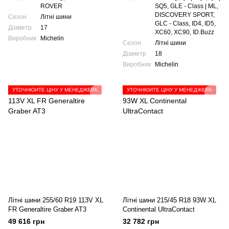
ROVER
SQ5, GLE - Class | ML,
DISCOVERY SPORT,
Сезон
Літні шини
GLC - Class, ID4, ID5,
Діаметр
17
XC60, XC90, ID.Buzz
Виробник
Michelin
Сезон
Літні шини
Діаметр
18
Виробник
Michelin
УТОЧНЮЙТЕ ЦІНУ У МЕНЕДЖЕРА
УТОЧНЮЙТЕ ЦІНУ У МЕНЕДЖЕРА
Літні шини 255/60 R19 113V XL
Літні шини 215/45 R18 93W XL
FR Generaltire Graber AT3
Continental UltraContact
49 616 грн
32 782 грн