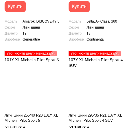
Купити
Купити
Модель
Amarok, DISCOVERY 5
Модель
Jetta, A - Class, S60
Сезон
Літні шини
Сезон
Літні шини
Діаметр
19
Діаметр
18
Виробник
Generaltire
Виробник
Continental
УТОЧНЮЙТЕ ЦІНУ У МЕНЕДЖЕРА
УТОЧНЮЙТЕ ЦІНУ У МЕНЕДЖЕРА
Літні шини 255/40 R20 101Y XL
Літні шини 295/35 R21 107Y XL
Michelin Pilot Sport 5
Michelin Pilot Sport 4 SUV
51 831 грн
53 160 грн