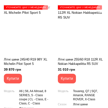
УТОЧНЮЙТЕ ЦІНУ У МЕНЕДЖЕРА
УТОЧНЮЙТЕ ЦІНУ У МЕНЕДЖЕРА
Літні шини 245/40 R19 98Y XL
Літні шини 255/60 R18 112R XL
Michelin Pilot Sport 5
Nokian Hakkapelitta R5 SUV
39 870 грн
31 010 грн
Купити
Купити
Модель
A6 | S6, A4 Allroad, 8
Модель
Touareg, Q7 | SQ7,
SERIES, S - Class
Amarok, RANGE
coupe | CL - Class, E -
ROVER, X-Class
Class, C - Class
Сезон
Літні шини