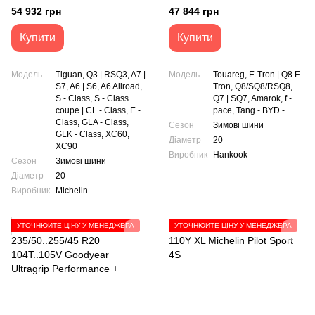
RW10
54 932 грн
47 844 грн
Купити
Купити
Модель
Tiguan, Q3 | RSQ3, A7 |
Модель
Touareg, E-Tron | Q8 E-
S7, A6 | S6, A6 Allroad,
Tron, Q8/SQ8/RSQ8,
S - Class, S - Class
Q7 | SQ7, Amarok, f -
coupe | CL - Class, E -
pace, Tang - BYD -
Class, GLA - Class,
Сезон
Зимові шини
GLK - Class, XC60,
Діаметр
20
XC90
Виробник
Hankook
Сезон
Зимові шини
Діаметр
20
Виробник
Michelin
УТОЧНЮЙТЕ ЦІНУ У МЕНЕДЖЕРА
УТОЧНЮЙТЕ ЦІНУ У МЕНЕДЖЕРА