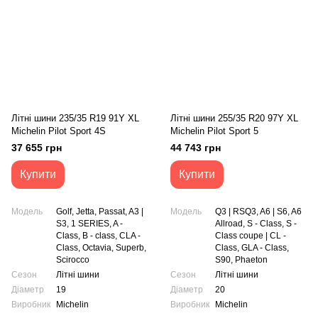
Літні шини 235/35 R19 91Y XL
Літні шини 255/35 R20 97Y XL
Michelin Pilot Sport 4S
Michelin Pilot Sport 5
37 655 грн
44 743 грн
Купити
Купити
Модель
Golf, Jetta, Passat, A3 |
Модель
Q3 | RSQ3, A6 | S6, A6
S3, 1 SERIES, A -
Allroad, S - Class, S -
Class, B - сlass, CLA -
Class coupe | CL -
Class, Octavia, Superb,
Class, GLA - Class,
Scirocco
S90, Phaeton
Сезон
Літні шини
Сезон
Літні шини
Діаметр
19
Діаметр
20
Виробник
Michelin
Виробник
Michelin