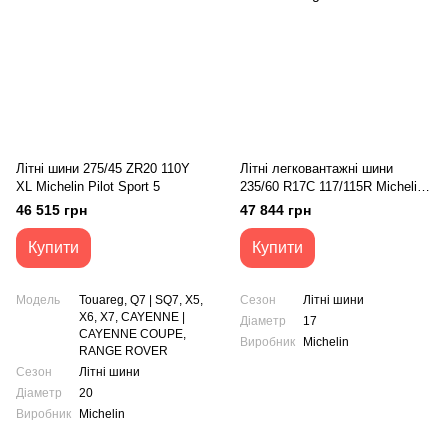
Літні шини 275/45 ZR20 110Y
Літні легковантажні шини
XL Michelin Pilot Sport 5
235/60 R17C 117/115R Micheline
Agiles 3
46 515 грн
47 844 грн
Купити
Купити
Модель
Touareg, Q7 | SQ7, X5,
Сезон
Літні шини
X6, X7, CAYENNE |
Діаметр
17
CAYENNE COUPE,
Виробник
Michelin
RANGE ROVER
Сезон
Літні шини
Діаметр
20
Виробник
Michelin