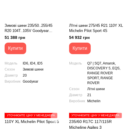
Зимові шини 235/50..255/45
ЛІтні шини 275/45 R21 110Y XL
R20 104T..105V Goodyear
Michelin Pilot Sport 4S
Ultragrip Performance +
51 388 грн
54 932 грн
Купити
Купити
Модель
ID6, ID4, ID5
Модель
Q7 | SQ7, Amarok,
DISCOVERY 5, EQS,
Сезон
Зимові шини
RANGE ROVER
Діаметр
20
SPORT, RANGE
Виробник
Goodyear
ROVER
Сезон
Літні шини
Діаметр
21
Виробник
Michelin
УТОЧНЮЙТЕ ЦІНУ У МЕНЕДЖЕРА
УТОЧНЮЙТЕ ЦІНУ У МЕНЕДЖЕРА