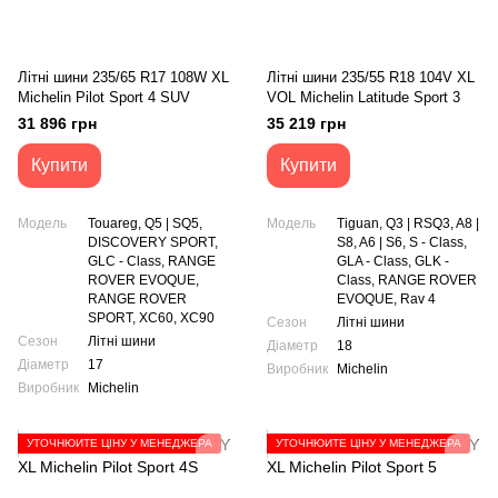
Літні шини 235/65 R17 108W XL
Літні шини 235/55 R18 104V XL
Michelin Pilot Sport 4 SUV
VOL Michelin Latitude Sport 3
31 896 грн
35 219 грн
Купити
Купити
Модель
Touareg, Q5 | SQ5,
Модель
Tiguan, Q3 | RSQ3, A8 |
DISCOVERY SPORT,
S8, A6 | S6, S - Class,
GLC - Class, RANGE
GLA - Class, GLK -
ROVER EVOQUE,
Class, RANGE ROVER
RANGE ROVER
EVOQUE, Rav 4
SPORT, XC60, XC90
Сезон
Літні шини
Сезон
Літні шини
Діаметр
18
Діаметр
17
Виробник
Michelin
Виробник
Michelin
УТОЧНЮЙТЕ ЦІНУ У МЕНЕДЖЕРА
УТОЧНЮЙТЕ ЦІНУ У МЕНЕДЖЕРА