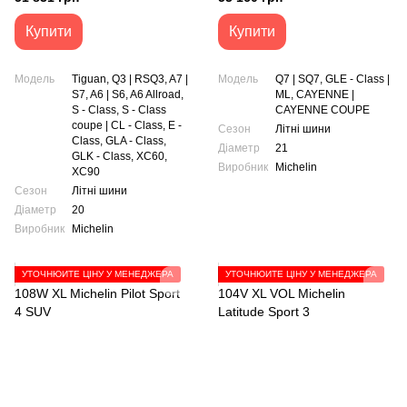
Купити
Купити
Модель
Tiguan, Q3 | RSQ3, A7 |
Модель
Q7 | SQ7, GLE - Class |
S7, A6 | S6, A6 Allroad,
ML, CAYENNE |
S - Class, S - Class
CAYENNE COUPE
coupe | CL - Class, E -
Сезон
Літні шини
Class, GLA - Class,
Діаметр
21
GLK - Class, XC60,
Виробник
Michelin
XC90
Сезон
Літні шини
Діаметр
20
Виробник
Michelin
УТОЧНЮЙТЕ ЦІНУ У МЕНЕДЖЕРА
УТОЧНЮЙТЕ ЦІНУ У МЕНЕДЖЕРА