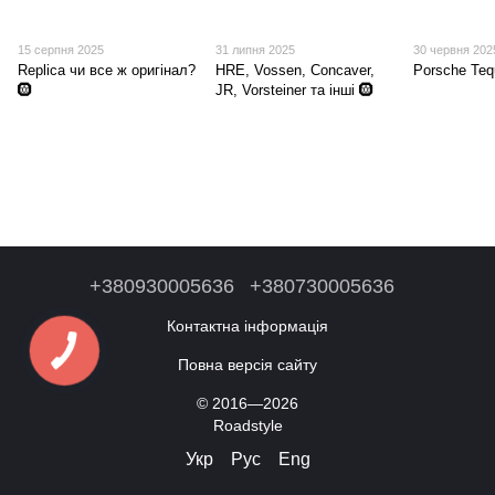
15 серпня 2025
31 липня 2025
30 червня 202
Replica чи все ж оригінал?
HRE, Vossen, Concaver,
Porsche Teq
🛞
JR, Vorsteiner та інші 🛞
+380930005636
+380730005636
Контактна інформація
Повна версія сайту
© 2016—2026
Roadstyle
Укр
Рус
Eng