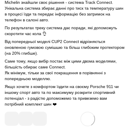
Michelin знайшли своє рішення - система Track Connect.
Унікальна система збирає данні про тиск та температуру шин
в процесі їзди та передає інформацію без затримок на
телефон в салоні авто.
По результатах треку система дає поради, які допоможуть
скоротити час кола 👌
Від попередньої моделі CUP2 Connect відрізняється
оновленою гумовою сумішшю та більш глибоким протектором
(на 20% глибше).
Саме тому, якщо вибір постає між цими двома моделями,
більшість обирає саме Connect.
Як мінімум, тільки за свої покращення в порівнянні з
попередньою моделлю.
Якщо хочете з комфортом їздити на своєму Porsche 911 чи
іншому спорт авто та по максимуму розкрити спортивний
потенціал - з радістю допоможемо та привеземо вам
потрібний комплект шин ❤️