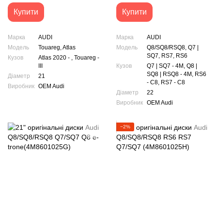
Купити
Купити
Марка
AUDI
Марка
AUDI
Модель
Touareg, Atlas
Модель
Q8/SQ8/RSQ8, Q7 |
SQ7, RS7, RS6
Кузов
Atlas 2020 - , Touareg -
III
Кузов
Q7 | SQ7 - 4M, Q8 |
SQ8 | RSQ8 - 4M, RS6
Діаметр
21
- C8, RS7 - C8
Виробник
OEM Audi
Діаметр
22
Виробник
OEM Audi
−2%