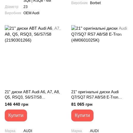
SQ8 | RSQ8 - 4M
Виробник
Borbet
Діаметр
23
Виробник
OEM Audi
21" диски ABT Audi A6, A7, A8,
21" оригінальні диски Audi
Q5, RSQ3, S6/S7/S8
Q7/SQ7 RS7 A8/S8 E-Tron
(2190301266)
(4M0601025K)
146 440 грн
81 065 грн
Купити
Купити
Марка
AUDI
Марка
AUDI