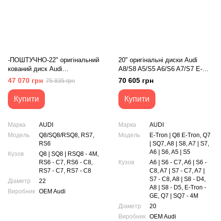
-ПОШТУЧНО-22" оригінальний
20" оригінальні диски Audi
кований диск Audi
A8/S8 A5/S5 A6/S6 A7/S7 E-
Q8/SQ8/RSQ8 RS6 RS7 (1шт)
Tron Q7/SQ7
47 070 грн
70 605 грн
75 835 грн
(4M8601025K)
(4N0601025P/4N0601025P)
Купити
Купити
Марка
AUDI
Марка
AUDI
Модель
Q8/SQ8/RSQ8, RS7,
Модель
E-Tron | Q8 E-Tron, Q7
RS6
| SQ7, A8 | S8, A7 | S7,
A6 | S6, A5 | S5
Кузов
Q8 | SQ8 | RSQ8 - 4M,
RS6 - C7, RS6 - C8,
Кузов
A6 | S6 - C7, A6 | S6 -
RS7 - C7, RS7 - C8
C8, A7 | S7 - C7, A7 |
S7 - C8, A8 | S8 - D4,
Діаметр
22
A8 | S8 - D5, E-Tron -
Виробник
OEM Audi
GE, Q7 | SQ7 - 4M
Діаметр
20
Виробник
OEM Audi