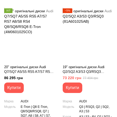
ХІТ
−5%
20" оригінальні диски Audi
19" оригінальні диски Audi
Q7/SQ7 A5/S5 RS5 A7/S7 RS7
Q2/SQ2 A3/S3 Q3/RSQ3
A8/S8 RS4 Q8/SQ8/RSQ8 E-
(81A601025AB)
86 295 грн
73 220 грн
77 404 грн
Tron (4M0601025CO)
Купити
Купити
Марка
AUDI
Марка
AUDI
Модель
E-Tron | Q8 E-Tron,
Модель
Q3 | RSQ3, Q2 | SQ2,
Q8/SQ8/RSQ8, Q7 |
A3 | S3
SQ7, A8 | S8, A7 | S7,
Кузов
A3 | S3 - 8V, Q2 | SQ2 -