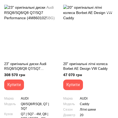
23" оригінальні диски Audi
20" оригінальні літні колеса
RSQ8/SQ8/Q8 Q7/SQ7
Borbet AE Design VW Caddy
Performance (4M8601025BG)
308 570 грн
47 070 грн
Купити
Купити
Марка
AUDI
Марка
AUDI
Модель
Q8/SQ8/RSQ8, Q7 |
Модель
Caddy
SQ7
Сезон
Літні шини
Кузов
Q7 | SQ7 - 4M, Q8 |
Діаметр
20