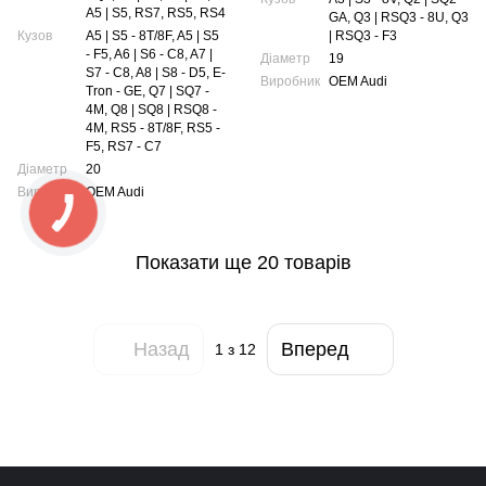
A5 | S5, RS7, RS5, RS4
GA, Q3 | RSQ3 - 8U, Q3
Кузов
A5 | S5 - 8T/8F, A5 | S5
| RSQ3 - F3
- F5, A6 | S6 - C8, A7 |
Діаметр
19
S7 - C8, A8 | S8 - D5, E-
Виробник
OEM Audi
Tron - GE, Q7 | SQ7 -
4M, Q8 | SQ8 | RSQ8 -
4M, RS5 - 8T/8F, RS5 -
F5, RS7 - C7
Діаметр
20
Виробник
OEM Audi
Показати ще 20 товарів
Назад
Вперед
1
з 12