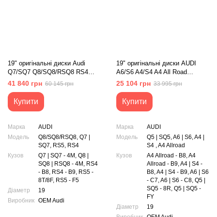
19" оригінальні диски Audi
19" оригінальні диски AUDI
Q7/SQ7 Q8/SQ8/RSQ8 RS4
A6/S6 A4/S4 A4 All Road
RS5 (4M0601025BN)
Q5/SQ5 (4G0601025R)
41 840 грн
25 104 грн
60 145 грн
33 995 грн
Купити
Купити
Марка
AUDI
Марка
AUDI
Модель
Q8/SQ8/RSQ8, Q7 |
Модель
Q5 | SQ5, A6 | S6, A4 |
SQ7, RS5, RS4
S4 , A4 Allroad
Кузов
Q7 | SQ7 - 4M, Q8 |
Кузов
A4 Allroad - B8, A4
SQ8 | RSQ8 - 4M, RS4
Allroad - B9, A4 | S4 -
- B8, RS4 - B9, RS5 -
B8, A4 | S4 - B9, A6 | S6
8T/8F, RS5 - F5
- C7, A6 | S6 - C8, Q5 |
SQ5 - 8R, Q5 | SQ5 -
Діаметр
19
FY
Виробник
OEM Audi
Діаметр
19