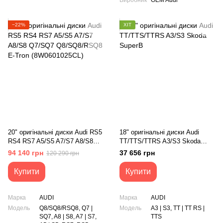
Виробник
OEM Audi
−22%
ХІТ
20" оригінальні диски Audi RS5
18" оригінальні диски Audi
RS4 RS7 A5/S5 A7/S7 A8/S8
TT/TTS/TTRS A3/S3 Skoda
Q7/SQ7 Q8/SQ8/RSQ8 E-Tron
SuperB
94 140 грн
37 656 грн
120 290 грн
(8W0601025CL)
Купити
Купити
Марка
AUDI
Марка
AUDI
Модель
Q8/SQ8/RSQ8, Q7 |
Модель
A3 | S3, TT | TT RS |
SQ7, A8 | S8, A7 | S7,
TTS