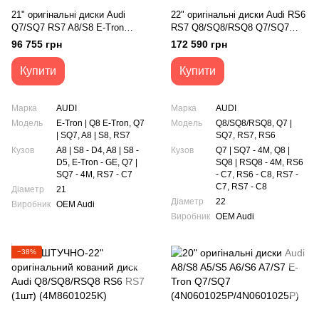
21" оригінальні диски Audi
22" оригінальні диски Audi RS6
Q7/SQ7 RS7 A8/S8 E-Tron
RS7 Q8/SQ8/RSQ8 Q7/SQ7
(4M0601025K)
(4K0601025DD)
96 755 грн
172 590 грн
Купити
Купити
Марка
AUDI
Марка
AUDI
Модель
E-Tron | Q8 E-Tron, Q7
Модель
Q8/SQ8/RSQ8, Q7 |
| SQ7, A8 | S8, RS7
SQ7, RS7, RS6
Кузов
A8 | S8 - D4, A8 | S8 -
Кузов
Q7 | SQ7 - 4M, Q8 |
D5, E-Tron - GE, Q7 |
SQ8 | RSQ8 - 4M, RS6
SQ7 - 4M, RS7 - C7
- C7, RS6 - C8, RS7 -
C7, RS7 - C8
Діаметр
21
Діаметр
22
Виробник
OEM Audi
Виробник
OEM Audi
−38%