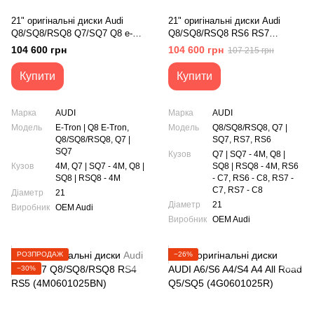
21" оригінальні диски Audi
21" оригінальні диски Audi
Q8/SQ8/RSQ8 Q7/SQ7 Q8 e-
Q8/SQ8/RSQ8 RS6 RS7
trone(4M8601025G)
Q7/SQ7 (4M8601025H)
104 600 грн
104 600 грн
107 215 грн
Купити
Купити
Марка
AUDI
Марка
AUDI
Модель
E-Tron | Q8 E-Tron,
Модель
Q8/SQ8/RSQ8, Q7 |
Q8/SQ8/RSQ8, Q7 |
SQ7, RS7, RS6
SQ7
Кузов
Q7 | SQ7 - 4M, Q8 |
Кузов
4M, Q7 | SQ7 - 4M, Q8 |
SQ8 | RSQ8 - 4M, RS6
SQ8 | RSQ8 - 4M
- C7, RS6 - C8, RS7 -
C7, RS7 - C8
Діаметр
21
Діаметр
21
Виробник
OEM Audi
Виробник
OEM Audi
РОЗПРОДАЖ
−26%
−30%