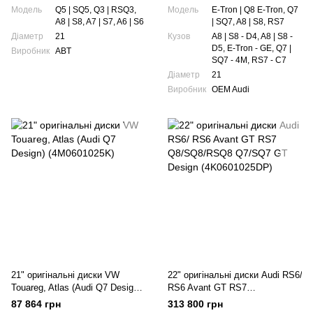
Модель
Q5 | SQ5, Q3 | RSQ3,
Модель
E-Tron | Q8 E-Tron, Q7
A8 | S8, A7 | S7, A6 | S6
| SQ7, A8 | S8, RS7
Діаметр
21
Кузов
A8 | S8 - D4, A8 | S8 -
D5, E-Tron - GE, Q7 |
Виробник
ABT
SQ7 - 4M, RS7 - C7
Діаметр
21
Виробник
OEM Audi
21" оригінальні диски VW
22" оригінальні диски Audi RS6/
Touareg, Atlas (Audi Q7 Design)
RS6 Avant GT RS7
(4M0601025K)
Q8/SQ8/RSQ8 Q7/SQ7 GT
87 864 грн
313 800 грн
Design (4K0601025DP)