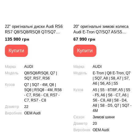
22" оригінальні диски Audi RS6
20" оригінальні зимові колеса
RS7 Q8/SQ8/RSQ8 Q7/SQ7
Audi E-Tron Q7/SQ7 A5/S5
(4K0601025R)
A6/S6 A8/S8 (4KE601025T)
135 980 грн
67 990 грн
Купити
Купити
Марка
AUDI
Марка
AUDI
Модель
Q8/SQ8/RSQ8, Q7 |
Модель
E-Tron | Q8 E-Tron, Q7
SQ7, RS7, RS6
| SQ7, A8 | S8, A7 | S7,
A6 | S6, A5 | S5
Кузов
Q7 | SQ7 - 4M, Q8 |
SQ8 | RSQ8 - 4M, RS6
Кузов
A5 | S5 - 8T/8F, A5 | S5
- C7, RS6 - C8, RS7 -
- F5, A6 | S6 - C7, A6 |
C7, RS7 - C8
S6 - C8, A8 | S8 - D4,
A8 | S8 - D5, Q7 | SQ7 -
Діаметр
22
4M
Виробник
OEM Audi
Сезон
Зимові шини
Діаметр
20
Виробник
OEM Audi