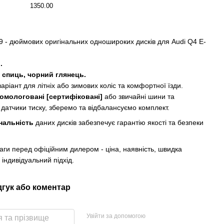
1350.00
9 - дюймових оригінальних одношироких дисків для Audi Q4 E-
.
 спиць, чорний глянець.
аріант для літніх або зимових коліс та комфортної їзди.
омологовані [сертифіковані]
або звичайні шини та
 датчики тиску, зберемо та відбалансуємо комплект.
нальність
даних дисків забезпечує гарантію якості та безпеки
аги перед офіційним дилером - ціна, наявність, швидка
 індивідуальний підхід.
дгук або коментар
Увійти за допомогою