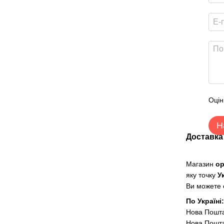
Оцін
Н
Доставка
Магазин
о
яку точку
У
Ви можете о
По Україні
Нова Пошт
Нова Пошта