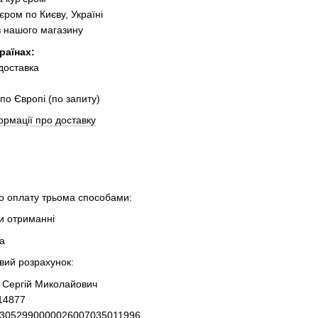
єром по Києву, Україні
з нашого магазину
раїнах:
 доставка
по Європі (по запиту)
ормації про доставку
 оплату трьома способами:
ри отриманні
та
овий розрахунок:
 Сергій Миколайович
14877
93052990000026007035011996