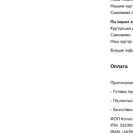
Нашим кур'
Самовивіз 
По інших к
Кур'єрська
Самовивіз
Наш кур'єр 
Більше інф
Оплата
Пропонуємо
- Готівка п
- Післяпла
- Безготівк
ФОП Колос
ІПН: 33199
IBAN: UA3