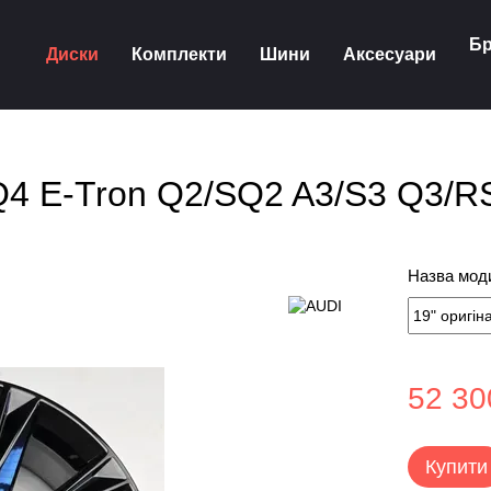
Бр
Диски
Комплекти
Шини
Аксесуари
i Q4 E-Tron Q2/SQ2 A3/S3 Q3/
Назва моди
52 30
Купити