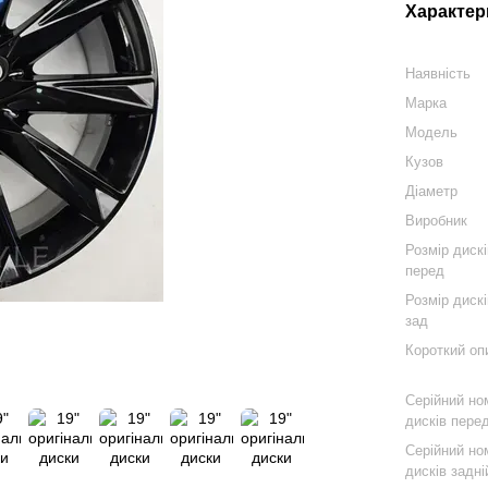
Характер
Наявність
Марка
Модель
Кузов
Діаметр
Виробник
Розмір диск
перед
Розмір диск
зад
Короткий оп
Серійний но
дисків пере
Серійний но
дисків задні