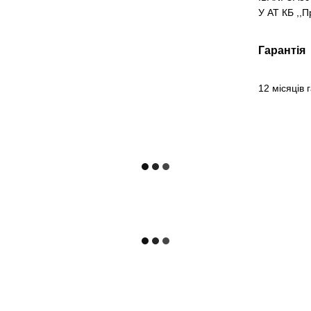
У АТ КБ ,,
Гарантія
12 місяців 