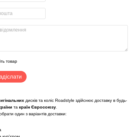
іть товар
адіслати
ригінальних
дисків та коліс Roadstyle здійснює доставку в будь-
країни
та
країн Євросоюзу
.
брати один з варіантів доставки:
:
а
 кур'єром