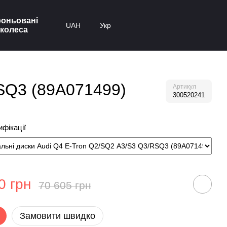
оньовані
UAH
Укр
колеса
RSQ3 (89A071499)
Артикул
300520241
фікації
0 грн
70 605 грн
Замовити швидко