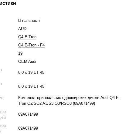
истики
В наявності
AUDI
Q4 E-Tron
Q4 E-Tron - F4
19
OEM Audi
ів
8.0 x 19 ET 45
ів
8.0 x 19 ET 45
ис
Комплект оригінальних одношироких дисків Audi Q4 E-
Tron Q2/SQ2 A3/S3 Q3/RSQ3 (89A071499)
мер
89A071499
дній
мер
89A071499
й