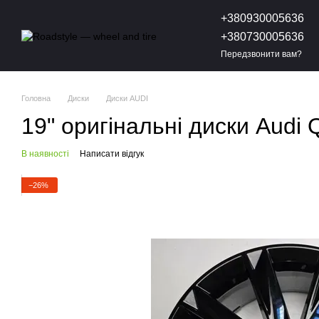
Перейти до основного контенту
+380930005636
+380730005636
Передзвонити вам?
Головна
Диски
Диски AUDI
19" оригінальні диски Aud
В наявності
Написати відгук
−26%