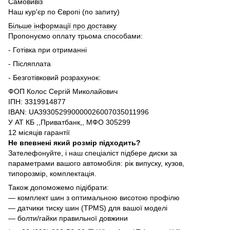
Самовивіз
Наш кур'єр по Європі (по запиту)
Більше інформації про доставку
Пропонуємо оплату трьома способами:
- Готівка при отриманні
- Післяплата
- Безготівковий розрахунок:
ФОП Колос Сергій Миколайович
ІПН: 3319914877
IBAN: UA393052990000026007035011996
У АТ КБ ,,Приватбанк,, МФО 305299
12 місяців гарантії
Не впевнені який розмір підходить?
Зателефонуйте, і наш спеціаліст підбере диски за
параметрами вашого автомобіля: рік випуску, кузов,
типорозмір, комплектація.
Також допоможемо підібрати:
— комплект шин з оптимальною висотою профілю
— датчики тиску шин (TPMS) для вашої моделі
— болти/гайки правильної довжини