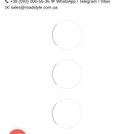
📞
+38 (093) 000-56-36
💬
WhatsApp
/
Telegram
/
Viber
✉️
sales@roadstyle.com.ua