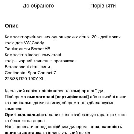
До обраного
Порівняти
Опис
Комплект оригінальних одношироких літніх 20 - дюймових
коліс для VW Caddy
Тюнінг диски Borbet AE
Комплект в ідеальному стані
колір - чорний глянець з проточкою.
Встановлені літні шини -
Continental SportContact 7
225/35 R20 190Y XL
Ідеальний варіант літніх колес та комфортної їзди.
Підберемо
омологовані [сертифіковані]
або звичайні шини
та оригінальні датчики тиску, зберемо та відбалансуємо
комплект.
Оригінальнальність
даних колес забезпечує гарантію якості
та безпеки на дорозі.
Наші переваги перед офіційним дилером -
ціна, наявність,
швидка доставка
та індивідуальний підхід.