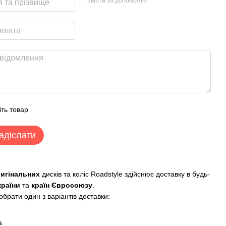
Увійти за допомогою
іть товар
адіслати
ригінальних
дисків та коліс Roadstyle здійснює доставку в будь-
країни
та
країн Євросоюзу
.
брати один з варіантів доставки:
:
а