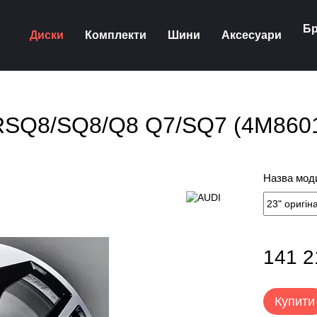
Бр
Диски
Комплекти
Шини
Аксесуари
i RSQ8/SQ8/Q8 Q7/SQ7 (4M86
Назва моди
141 2
Купити