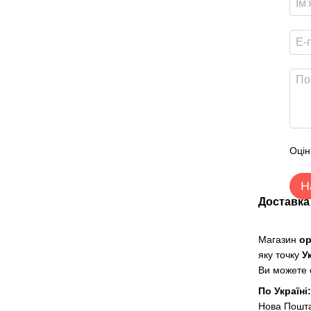
Оцін
Н
Доставка
Магазин
о
яку точку
У
Ви можете о
По Україні
Нова Пошт