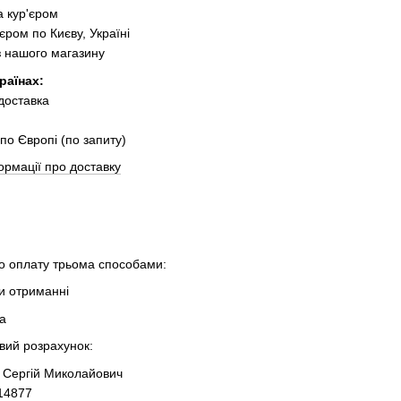
 кур'єром
єром по Києву, Україні
з нашого магазину
раїнах:
 доставка
по Європі (по запиту)
ормації про доставку
 оплату трьома способами:
ри отриманні
та
овий розрахунок:
 Сергій Миколайович
14877