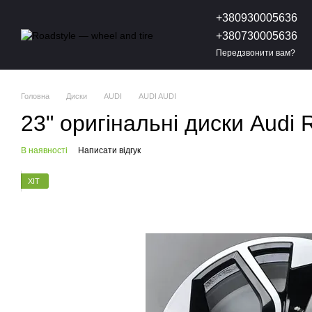
Перейти до основного контенту
+380930005636
+380730005636
Передзвонити вам?
Головна
Диски
AUDI
AUDI AUDI
23" оригінальні диски Aud
В наявності
Написати відгук
ХІТ