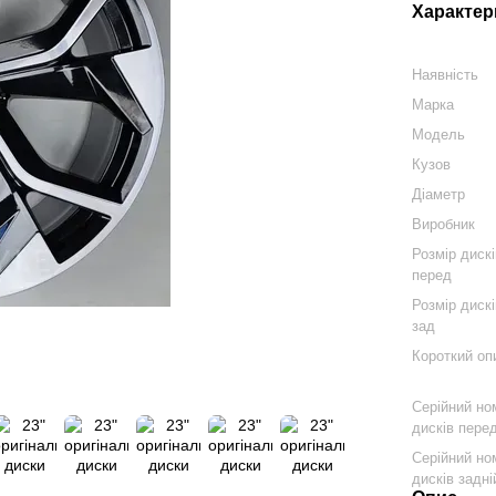
Характер
Наявність
Марка
Модель
Кузов
Діаметр
Виробник
Розмір диск
перед
Розмір диск
зад
Короткий оп
Серійний но
дисків пере
Серійний но
дисків задні