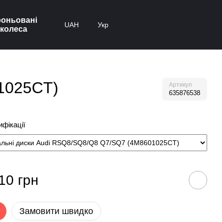
оньовані
UAH
Укр
колеса
01025CT)
Артикул
635876538
фікації
10 грн
Замовити швидко