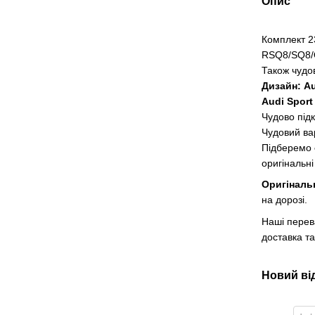
Опис
Комплект 2
RSQ8/SQ8
Також чудо
Дизайн: Au
Audi Spor
Чудово під
Чудовий вар
Підберемо
оригінальні
Оригіналь
на дорозі.
Наші перев
доставка та
Новий ві