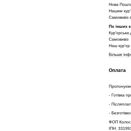
Нова Пошта
Нашим кур'
Самовивіз 
По інших к
Кур'єрська
Самовивіз
Наш кур'єр 
Більше інф
Оплата
Пропонуємо
- Готівка п
- Післяпла
- Безготівк
ФОП Колос
ІПН: 33199