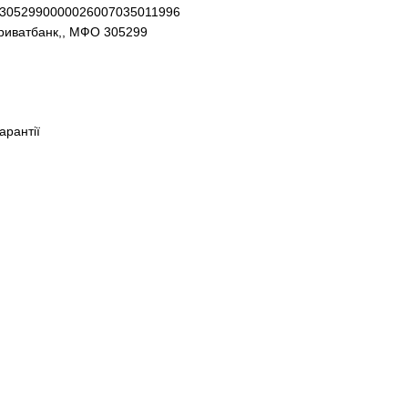
93052990000026007035011996
Приватбанк,, МФО 305299
гарантії