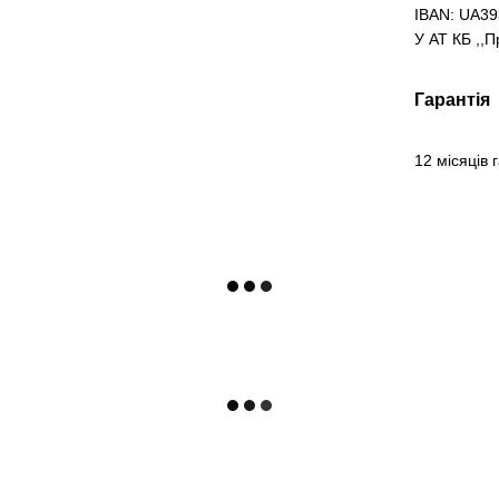
IBAN: UA3
У АТ КБ ,,
Гарантія
12 місяців 