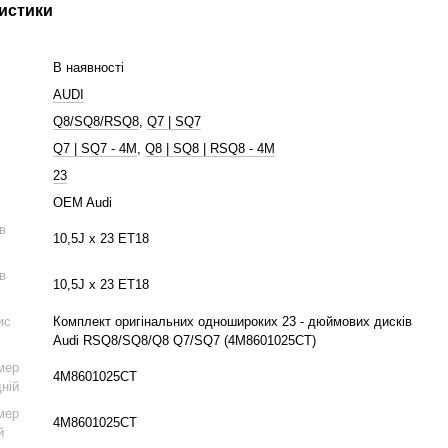
истики
В наявності
AUDI
Q8/SQ8/RSQ8
,
Q7 | SQ7
Q7 | SQ7 - 4M
,
Q8 | SQ8 | RSQ8 - 4M
23
OEM Audi
ів
10,5J x 23 ET18
ів
10,5J x 23 ET18
ис
Комплект оригінальних одношироких 23 - дюймових дисків
Audi RSQ8/SQ8/Q8 Q7/SQ7 (4M8601025CT)
мер
4M8601025CT
дній
мер
4M8601025CT
й