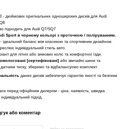
3 - дюймових оригінальних одношироких дисків для Audi
/Q8
во підходить для Audi Q7/SQ7
di Sport в чорному кольорі з проточкою / поліруванням.
t
- ідеальний баланс між класикою та спортивним дизайном.
креслює індивідуальний стиль авто.
іант для літніх або зимових коліс та комфортної їзди.
омологовані [сертифіковані]
або звичайні шини та
 датчики тиску, зберемо та відбалансуємо комплект.
нальність
даних дисків забезпечує гарантію якості та безпеки
аги перед офіційним дилером - ціна, наявність, швидка
 індивідуальний підхід.
дгук або коментар