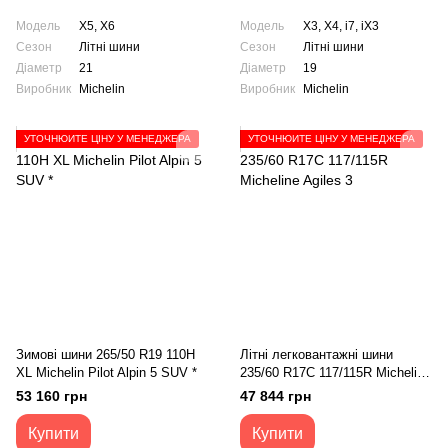
Модель
X5, X6
Модель
X3, X4, i7, iX3
Сезон
Літні шини
Сезон
Літні шини
Діаметр
21
Діаметр
19
Виробник
Michelin
Виробник
Michelin
УТОЧНЮЙТЕ ЦІНУ У МЕНЕДЖЕРА
УТОЧНЮЙТЕ ЦІНУ У МЕНЕДЖЕРА
Зимові шини 265/50 R19 110H
Літні легковантажні шини
XL Michelin Pilot Alpin 5 SUV *
235/60 R17C 117/115R Micheline
Agiles 3
53 160 грн
47 844 грн
Купити
Купити