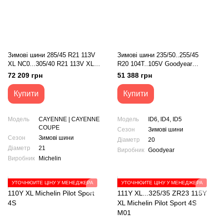
Зимові шини 285/45 R21 113V
Зимові шини 235/50..255/45
XL NC0...305/40 R21 113V XL
R20 104T..105V Goodyear
NC0 Michelin Pilot Alpin 5
Ultragrip Performance +
72 209 грн
51 388 грн
Купити
Купити
Модель
CAYENNE | CAYENNE
Модель
ID6, ID4, ID5
COUPE
Сезон
Зимові шини
Сезон
Зимові шини
Діаметр
20
Діаметр
21
Виробник
Goodyear
Виробник
Michelin
УТОЧНЮЙТЕ ЦІНУ У МЕНЕДЖЕРА
УТОЧНЮЙТЕ ЦІНУ У МЕНЕДЖЕРА