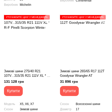
Виробник
Continental
Виробник
Michelin
УТОЧНЮЙТЕ ЦІНУ У МЕНЕДЖЕРА
УТОЧНЮЙТЕ ЦІНУ У МЕНЕДЖЕРА
Зимові шини 275/40 R21
Зимові шини 265/65 R17 112T
107V...315/35 R21 111V XL * R-
Goodyear Wrangler AT
F Pirelli Scorpion Winter
131 128 грн
31 896 грн
Купити
Купити
Модель
X5, X6, X7
Сезон
Всесезонні шини
Сезон
Зимові шини
Діаметр
17