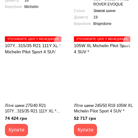
Діаметр
18
ROVER EVOQUE
Виробник
Michelin
Сезон
Зимові шини
Діаметр
19
Виробник
Brigestone
УТОЧНЮЙТЕ ЦІНУ У МЕНЕДЖЕРА
УТОЧНЮЙТЕ ЦІНУ У МЕНЕДЖЕРА
Літні шини 275/40 R21
ЛІтні шини 245/50 R19 105W XL
107Y...315/35 R21 111Y XL *
Michelin Pilot Sport 4 SUV *
Michelin Pilot Sport 4 SUV
74 424 грн
52 717 грн
Купити
Купити