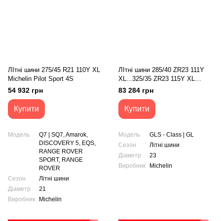
ЛІтні шини 275/45 R21 110Y XL
ЛІтні шини 285/40 ZR23 111Y
Michelin Pilot Sport 4S
XL...325/35 ZR23 115Y XL
Michelin Pilot Sport 4S M01
54 932 грн
83 284 грн
Купити
Купити
Модель
Q7 | SQ7, Amarok,
Модель
GLS - Class | GL
DISCOVERY 5, EQS,
Сезон
Літні шини
RANGE ROVER
Діаметр
23
SPORT, RANGE
Виробник
Michelin
ROVER
Сезон
Літні шини
Діаметр
21
Виробник
Michelin