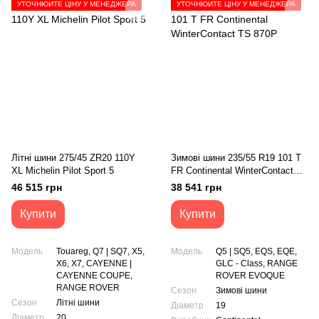
УТОЧНЮЙТЕ ЦІНУ У МЕНЕДЖЕРА
УТОЧНЮЙТЕ ЦІНУ У МЕНЕДЖЕРА
Літні шини 275/45 ZR20 110Y
Зимові шини 235/55 R19 101 T
XL Michelin Pilot Sport 5
FR Continental WinterContact
TS 870P
46 515 грн
38 541 грн
Купити
Купити
Модель
Touareg, Q7 | SQ7, X5,
Модель
Q5 | SQ5, EQS, EQE,
X6, X7, CAYENNE |
GLC - Class, RANGE
CAYENNE COUPE,
ROVER EVOQUE
RANGE ROVER
Сезон
Зимові шини
Сезон
Літні шини
Діаметр
19
Діаметр
20