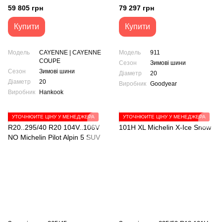
Hankook Winter i*cept evo3 X
Goodyear Ultra Grip
59 805 грн
79 297 грн
W330A MFS
Performance
Купити
Купити
Модель
CAYENNE | CAYENNE
Модель
911
COUPE
Сезон
Зимові шини
Сезон
Зимові шини
Діаметр
20
Діаметр
20
Виробник
Goodyear
Виробник
Hankook
УТОЧНЮЙТЕ ЦІНУ У МЕНЕДЖЕРА
УТОЧНЮЙТЕ ЦІНУ У МЕНЕДЖЕРА