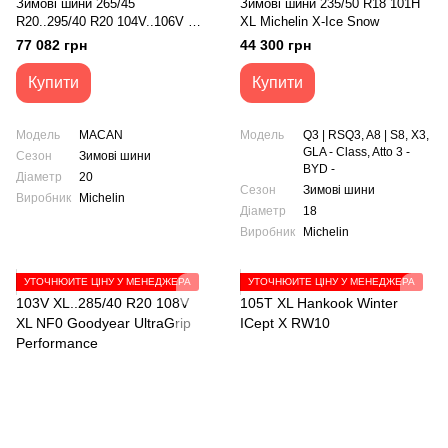
Зимові шини 265/45
Зимові шини 235/50 R18 101H
R20..295/40 R20 104V..106V NO
XL Michelin X-Ice Snow
Michelin Pilot Alpin 5 SUV
77 082 грн
44 300 грн
Купити
Купити
Модель
MACAN
Модель
Q3 | RSQ3, A8 | S8, X3,
GLA - Class, Atto 3 -
Сезон
Зимові шини
BYD -
Діаметр
20
Сезон
Зимові шини
Виробник
Michelin
Діаметр
18
Виробник
Michelin
УТОЧНЮЙТЕ ЦІНУ У МЕНЕДЖЕРА
УТОЧНЮЙТЕ ЦІНУ У МЕНЕДЖЕРА