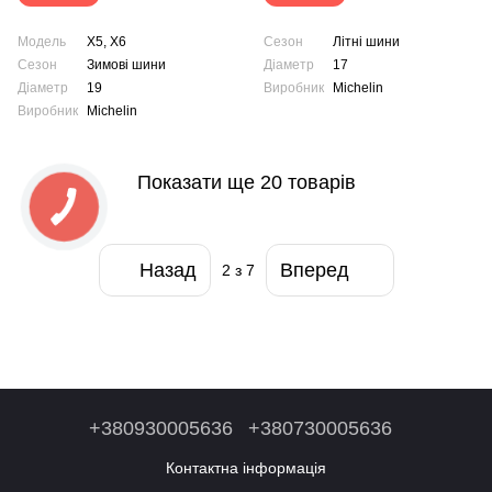
Модель
X5, X6
Сезон
Літні шини
Сезон
Зимові шини
Діаметр
17
Діаметр
19
Виробник
Michelin
Виробник
Michelin
Показати ще 20 товарів
Назад
Вперед
2
з 7
+380930005636
+380730005636
Контактна інформація