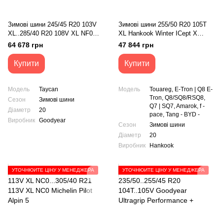
Зимові шини 245/45 R20 103V
Зимові шини 255/50 R20 105T
XL..285/40 R20 108V XL NF0
XL Hankook Winter ICept X
Goodyear UltraGrip Performance
RW10
64 678 грн
47 844 грн
Купити
Купити
Модель
Taycan
Модель
Touareg, E-Tron | Q8 E-
Tron, Q8/SQ8/RSQ8,
Сезон
Зимові шини
Q7 | SQ7, Amarok, f -
Діаметр
20
pace, Tang - BYD -
Виробник
Goodyear
Сезон
Зимові шини
Діаметр
20
Виробник
Hankook
УТОЧНЮЙТЕ ЦІНУ У МЕНЕДЖЕРА
УТОЧНЮЙТЕ ЦІНУ У МЕНЕДЖЕРА