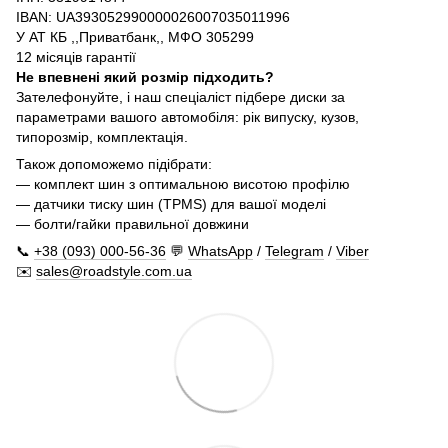
IBAN: UA393052990000026007035011996
У АТ КБ ,,Приватбанк,, МФО 305299
12 місяців гарантії
Не впевнені який розмір підходить?
Зателефонуйте, і наш спеціаліст підбере диски за
параметрами вашого автомобіля: рік випуску, кузов,
типорозмір, комплектація.
Також допоможемо підібрати:
— комплект шин з оптимальною висотою профілю
— датчики тиску шин (TPMS) для вашої моделі
— болти/гайки правильної довжини
📞
+38 (093) 000-56-36
💬
WhatsApp
/
Telegram
/
Viber
✉️
sales@roadstyle.com.ua