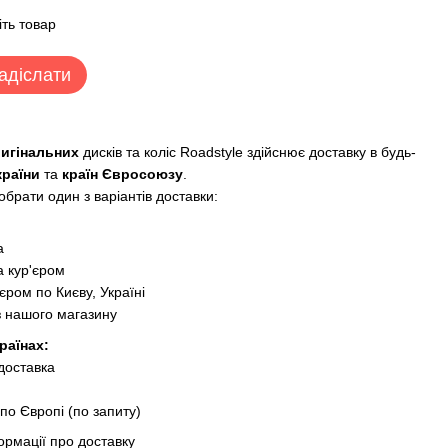
іть товар
адіслати
ригінальних
дисків та коліс Roadstyle здійснює доставку в будь-
країни
та
країн Євросоюзу
.
брати один з варіантів доставки:
:
а
 кур'єром
єром по Києву, Україні
з нашого магазину
раїнах:
 доставка
по Європі (по запиту)
ормації про доставку