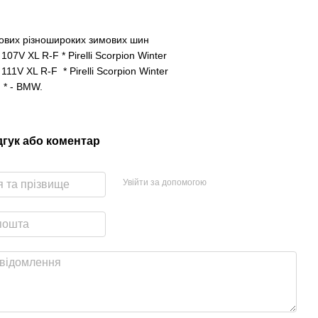
ових різношироких зимових шин
107V XL R-F * Pirelli Scorpion Winter
111V XL R-F * Pirelli Scorpion Winter
 * - BMW.
дгук або коментар
Увійти за допомогою