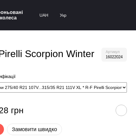
оньовані
UAH
Укр
колеса
relli Scorpion Winter
Артикул
16022024
фікації
28 грн
Замовити швидко