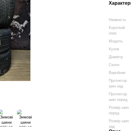
Характер
Наявність
Короткий
опис
Модель
Кузов
Діаметр
Сезон
Виробник
Протектор
шин зад
Протектор
шин перед
Розмір шин
перед
Розмір шин
зад