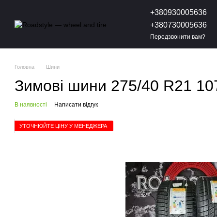
Перейти до основного контенту
+380930005636
+380730005636
Передзвонити вам?
Головна
Шини
Зимові шини 275/40 R21 107V
В наявності
Написати відгук
УТОЧНЮЙТЕ ЦІНУ У МЕНЕДЖЕРА