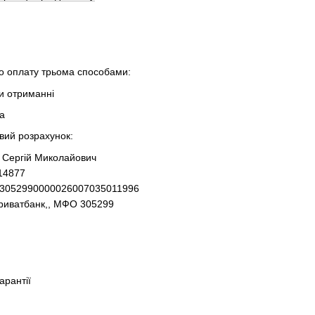
 оплату трьома способами:
ри отриманні
та
овий розрахунок:
 Сергій Миколайович
14877
93052990000026007035011996
Приватбанк,, МФО 305299
гарантії