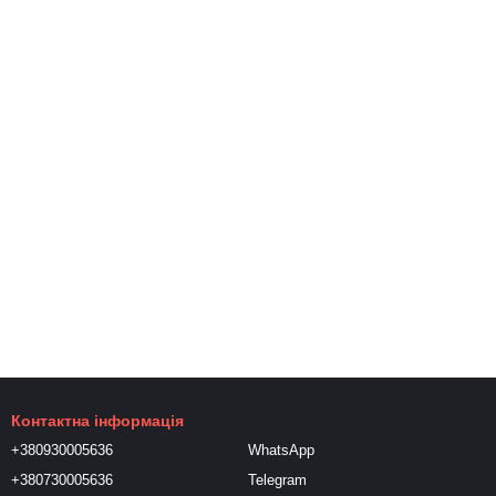
Контактна інформація
+380930005636
WhatsApp
+380730005636
Telegram