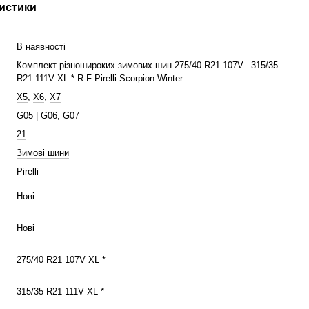
истики
В наявності
Комплект різношироких зимових шин 275/40 R21 107V...315/35
R21 111V XL * R-F Pirelli Scorpion Winter
X5
,
X6
,
X7
G05 | G06, G07
21
Зимові шини
Pirelli
Нові
Нові
275/40 R21 107V XL *
315/35 R21 111V XL *