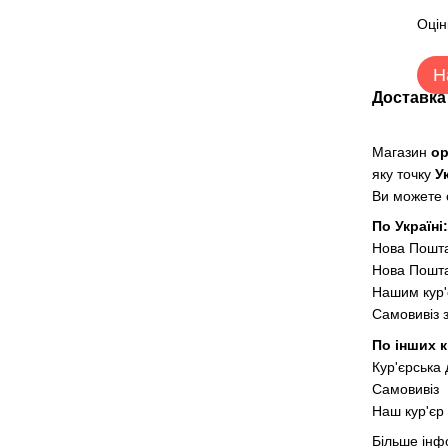
Оцін
Н
Доставка
Магазин
о
яку точку
У
Ви можете о
По Україні
Нова Пошт
Нова Пошта
Нашим кур'
Самовивіз 
По інших к
Кур'єрська
Самовивіз
Наш кур'єр 
Більше інф