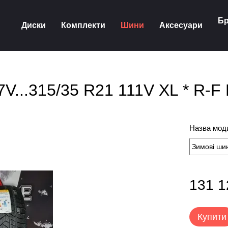
Бр
Диски
Комплекти
Шини
Аксесуари
...315/35 R21 111V XL * R-F Pi
Назва моди
131 1
Купити