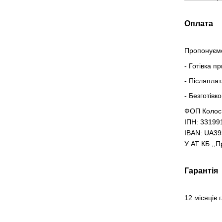
Оплата
Пропонуємо
- Готівка п
- Післяпла
- Безготівк
ФОП Колос
ІПН: 33199
IBAN: UA3
У АТ КБ ,,
Гарантія
12 місяців 