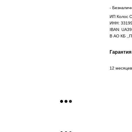
- Безналич
ИП Колос С
ИНН: 3319
IBAN: UA3
В АО КБ ,,
Гарантия
12 месяцев