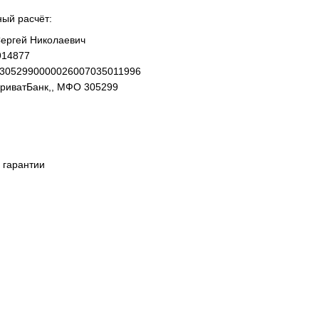
ный расчёт:
ергей Николаевич
914877
93052990000026007035011996
ПриватБанк,, МФО 305299
 гарантии