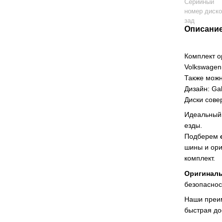
Серийный
номер диск
зад
Описани
Комплект о
Volkswagen
Также можн
Дизайн: Ga
Диски сов
Идеальный 
езды.
Подберем
шины и ори
комплект.
Оригинал
безопаснос
Наши преи
быстрая до