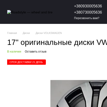
Перейти к основному контенту
+380930005636
+380730005636
Перезвонить вам?
Главная
Диски
Диски VOLKSWAGEN
17" оригинальные диски VW
В наличии
Оставить отзыв
СРОК ДОСТАВКИ 21 ДЕНЬ