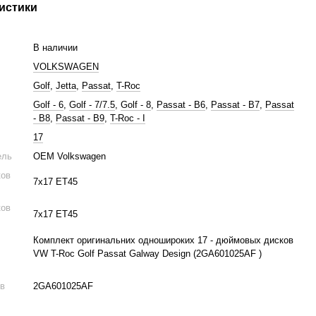
истики
В наличии
VOLKSWAGEN
Golf
,
Jetta
,
Passat
,
T-Roc
Golf - 6
,
Golf - 7/7.5
,
Golf - 8
,
Passat - B6
,
Passat - B7
,
Passat
- B8
,
Passat - B9
,
T-Roc - I
17
ель
OEM Volkswagen
ков
7x17 ET45
ков
7x17 ET45
Комплект оригинальних одношироких 17 - дюймовых дисков
VW T-Roc Golf Passat Galway Design (2GA601025AF )
ов
2GA601025AF