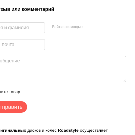
тзыв или комментарий
Войти с помощью
ите товар
тправить
ригинальных
дисков и колес
Roadstyle
осуществляет