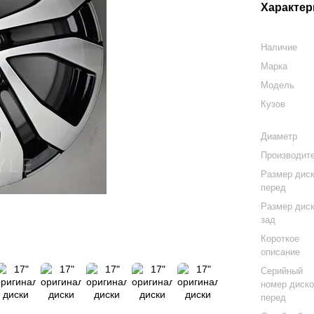
Характер
Наличие
Марка
Модель
Кузов
Диаметр
Производит
Размер дис
перед
Размер дис
зад
Короткое
описание
Серийный
номер диск
перед