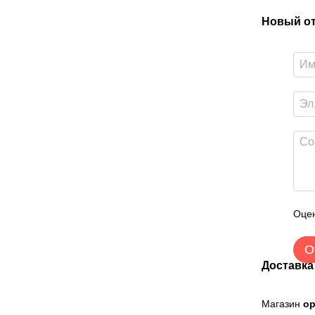
Новый о
Оцен
О
Доставка
Магазин
о