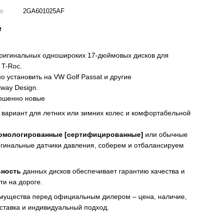
ов
2GA601025AF
е
ригинальных одношироких 17-дюймовых дисков для
 T-Roc.
о установить на VW Golf Passat и другие
lway Design.
ершенно новые
вариант для летних или зимних колес и комфортабельной
омологированные [сертифицированные]
или обычные
гинальные датчики давления, соберем и отбалансируем
ьность
данных дисков обеспечивает гарантию качества и
ти на дороге.
мущества перед официальным дилером – цена, наличие,
ставка и индивидуальный подход.