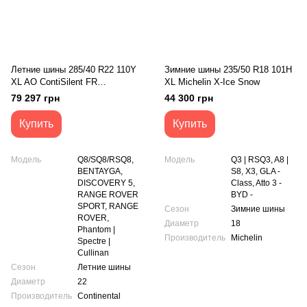
Летние шины 285/40 R22 110Y
Зимние шины 235/50 R18 101H
XL AO ContiSilent FR
XL Michelin X-Ice Snow
Continental SportContact 6
79 297 грн
44 300 грн
Купить
Купить
Модель
Q8/SQ8/RSQ8,
Модель
Q3 | RSQ3, A8 |
BENTAYGA,
S8, X3, GLA -
DISCOVERY 5,
Class, Atto 3 -
RANGE ROVER
BYD -
SPORT, RANGE
Сезон
Зимние шины
ROVER,
Диаметр
18
Phantom |
Производитель
Michelin
Spectre |
Cullinan
Сезон
Летние шины
Диаметр
22
Производитель
Сontinental