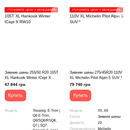
УТОЧНЯЙТЕ ЦЕНУ У МЕНЕДЖЕРА
УТОЧНЯЙТЕ ЦЕНУ У МЕНЕДЖЕРА
Зимние шины 255/50 R20 105T
Зимние шины 275/45R20 110V
XL Hankook Winter ICept X
XL Michelin Pilot Alpin 5 SUV *
RW10
47 844 грн
79 740 грн
Купить
Купить
Модель
Touareg, E-Tron |
Модель
X5, X6
Q8 E-Tron,
Сезон
Зимние шины
Q8/SQ8/RSQ8,
Диаметр
20
Q7 | SQ7,
Производитель
Michelin