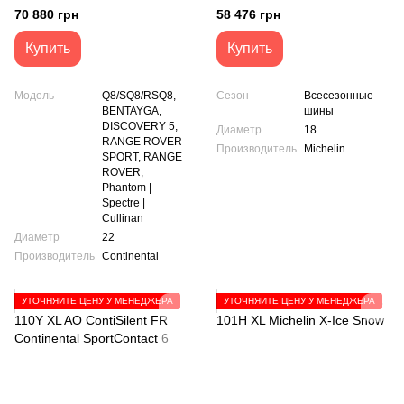
ContiWinterContact TS850P
70 880 грн
58 476 грн
Купить
Купить
Модель
Q8/SQ8/RSQ8,
Сезон
Всесезонные
BENTAYGA,
шины
DISCOVERY 5,
Диаметр
18
RANGE ROVER
Производитель
Michelin
SPORT, RANGE
ROVER,
Phantom |
Spectre |
Cullinan
Диаметр
22
Производитель
Сontinental
УТОЧНЯЙТЕ ЦЕНУ У МЕНЕДЖЕРА
УТОЧНЯЙТЕ ЦЕНУ У МЕНЕДЖЕРА