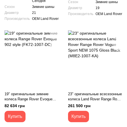
Сегодня
Сезон
Зимние шины
Сезон
Зимние шины
Диаметр
19
Диаметр
21
Производитель
OEM Land Rover
Производитель
OEM Land Rover
19" оригинальные зимние
23" оригинальные всесезонные
колеса Range Rover Evoque
колеса Land Rover Range Rover
902 style (FK72-1007-DC)
Vogue Sport NEW 1075 Gloss
82 634 грн
261 500 грн
Black (M8E2-1007-KA)
Купить
Купить