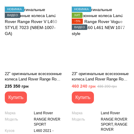
НОВИНКА
НОВИНКА
ВИДЕО
ХИТ
−5%
ВИДЕО
22" оригинальные всесезонные
23" оригинальные всесезонные
колеса Land Rover Range Rover
колеса Land Rover Range Rover
V L460 STYLE 7023 (N8EM-
Vogue Sport L460 L461 NEW
235 350 грн
460 240 грн
486 390 грн
1007-GA)
1077 style
Купить
Купить
Марка
Land Rover
Марка
Land Rover
Модель
RANGE ROVER
Модель
RANGE ROVER
SPORT
SPORT, RANGE
ROVER
Кузов
L460 2021 -