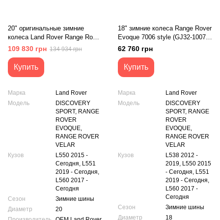
20" оригинальные зимние
18" зимние колеса Range Rover
колеса Land Rover Range Rover
Evoque 7006 style (GJ32-1007-
Discovery Sport Velar I-pace
AB)
109 830 грн
62 760 грн
134 934 грн
Evogue 5089 style (LK72-1007-
DA)
Купить
Купить
Марка
Land Rover
Марка
Land Rover
Модель
DISCOVERY
Модель
DISCOVERY
SPORT, RANGE
SPORT, RANGE
ROVER
ROVER
EVOQUE,
EVOQUE,
RANGE ROVER
RANGE ROVER
VELAR
VELAR
Кузов
L550 2015 -
Кузов
L538 2012 -
Сегодня, L551
2019, L550 2015
2019 - Сегодня,
- Сегодня, L551
L560 2017 -
2019 - Сегодня,
Сегодня
L560 2017 -
Сегодня
Сезон
Зимние шины
Сезон
Зимние шины
Диаметр
20
Диаметр
18
Производитель
OEM Land Rover