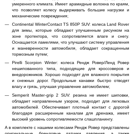
умеренного климата. Имеет арамидные волокна по краям,
что позволяет колесу выдерживать большие нагрузки и
механические повреждения;
Continental WinterContact TS 850P SUV: колеса Land Rover
для зимы, которые обладают улучшенным рисунком на
зоне протектора, что сопротивляется влаге и снегу.
Оснащается ламелями, что улучшают систему управления
и маневренности автомобиля, обладает сокращенным
тормозным путем;
Pirelli Scorpion Winter: колеса Рендж Ровер/Ленд Ровер
нешипованного типа, подходящие для кроссоверов и
внедорожников. Хорошо подходят для влажного покрытия
и снежных дорог. Продольные канавки быстро отводят
влагу и грязь, улучшая управление автомобилем;
Semperit Master-grip 2 SUV: резина не имеет шиповки,
обладает направленным узором, подходит для легковых
автомобилей. Обеспечивает плотный контакт с дорогой
благодаря расширенным каналам для дренажа, имеет
высокий уровень сопротивляемости слашпланингу.
А в комплекте с нашими колесами Рендж Ровер представлены
оригинальные, брендовые датчики давления, а также