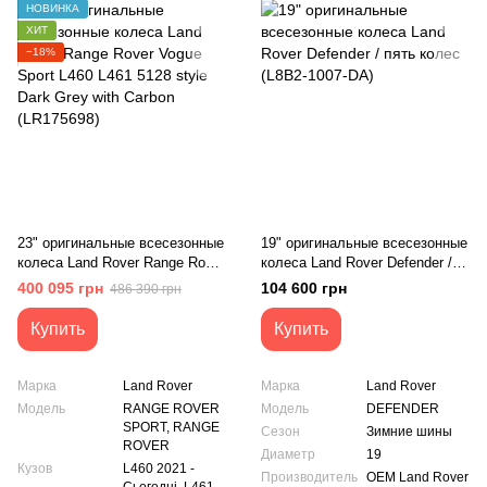
НОВИНКА
ХИТ
−18%
23" оригинальные всесезонные
19" оригинальные всесезонные
колеса Land Rover Range Rover
колеса Land Rover Defender /
Vogue Sport L460 L461 5128
пять колес (L8B2-1007-DA)
400 095 грн
104 600 грн
486 390 грн
style Dark Grey with Carbon
(LR175698)
Купить
Купить
Марка
Land Rover
Марка
Land Rover
Модель
RANGE ROVER
Модель
DEFENDER
SPORT, RANGE
Сезон
Зимние шины
ROVER
Диаметр
19
Кузов
L460 2021 -
Производитель
OEM Land Rover