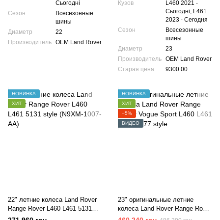
Сьогодні
Кузов
L460 2021 -
Сьогодні, L461
Сезон
Всесезонные
2023 - Сегодня
шины
Сезон
Всесезонные
Диаметр
22
шины
Производитель
OEM Land Rover
Диаметр
23
Производитель
OEM Land Rover
Старая цена
9300.00
НОВИНКА
НОВИНКА
ХИТ
ХИТ
−5%
ВИДЕО
22" летние колеса Land Rover
23" оригинальные летние
Range Rover L460 L461 5131
колеса Land Rover Range Rover
style (N9XM-1007-AA)
Vogue Sport L460 L461 NEW