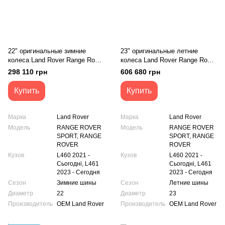
22" оригинальные зимние
23" оригинальные летние
колеса Land Rover Range Rover
колеса Land Rover Range Rover
L460 L461 1072 style (M8EM-
SVR Vogue Sport L460 L461
298 110 грн
606 680 грн
1007-АА)
NEW (P9XM-1007-GB/P9XM-
1007-KB)
Купить
Купить
Марка
Land Rover
Марка
Land Rover
Модель
RANGE ROVER
Модель
RANGE ROVER
SPORT, RANGE
SPORT, RANGE
ROVER
ROVER
Кузов
L460 2021 -
Кузов
L460 2021 -
Сьогодні, L461
Сьогодні, L461
2023 - Сегодня
2023 - Сегодня
Сезон
Зимние шины
Сезон
Летние шины
Диаметр
22
Диаметр
23
Производитель
OEM Land Rover
Производитель
OEM Land Rover