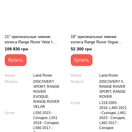
21" оригинальные зимние
19" оригинальные зимние
колеса Range Rover Velar I-
колеса Range Rover Vogue
pace Discovery Sport Evogue
Sport Land Rover Discovery 5
109 830 грн
52 300 грн
5047 style (J8А2-1007-JA)
5001 style (CK52-1007-CA)
Купить
Купить
Марка
Land Rover
Марка
Land Rover
Модель
DISCOVERY
Модель
DISCOVERY 5,
SPORT, RANGE
RANGE ROVER
ROVER
SPORT, RANGE
EVOQUE,
ROVER
RANGE ROVER
Кузов
L319 2005 -
VELAR
2016, L460 2021
Кузов
L550 2015 -
- Сьогодні, L461
Сегодня, L551
2023 - Сегодня,
2019 - Сегодня,
L462 2017 -
L560 2017 -
Сегодня