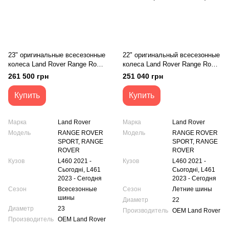
23" оригинальные всесезонные
22" оригинальный всесезонные
колеса Land Rover Range Rover
колеса Land Rover Range Rover
Vogue Sport NEW 1075 Dark
L460 L461 1072 style Diamond
261 500 грн
251 040 грн
Grey + DC (M8E2-1007-LA)
Turned with Dark Grey Contrast
(M8E2-1007-АА)
Купить
Купить
Марка
Land Rover
Марка
Land Rover
Модель
RANGE ROVER
Модель
RANGE ROVER
SPORT, RANGE
SPORT, RANGE
ROVER
ROVER
Кузов
L460 2021 -
Кузов
L460 2021 -
Сьогодні, L461
Сьогодні, L461
2023 - Сегодня
2023 - Сегодня
Сезон
Всесезонные
Сезон
Летние шины
шины
Диаметр
22
Диаметр
23
Производитель
OEM Land Rover
Производитель
OEM Land Rover