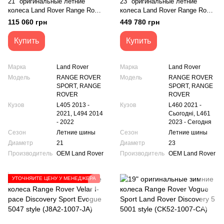
21" оригинальные летние
23" оригинальные летние
колеса Land Rover Range Rover
колеса Land Rover Range Rover
L405 L494 STYLE 5085 NEW
SVR Vogue Sport L460 L461
115 060 грн
449 780 грн
(JK62-1007-CA)
1084 style (P9XM-1007-
CA/P9XM-1007-DA)
Купить
Купить
Марка
Land Rover
Марка
Land Rover
Модель
RANGE ROVER
Модель
RANGE ROVER
SPORT, RANGE
SPORT, RANGE
ROVER
ROVER
Кузов
L405 2013 -
Кузов
L460 2021 -
2021, L494 2014
Сьогодні, L461
- 2022
2023 - Сегодня
Сезон
Летние шины
Сезон
Летние шины
Диаметр
21
Диаметр
23
Производитель
OEM Land Rover
Производитель
OEM Land Rover
УТОЧНЯЙТЕ ЦЕНУ У МЕНЕДЖЕРА