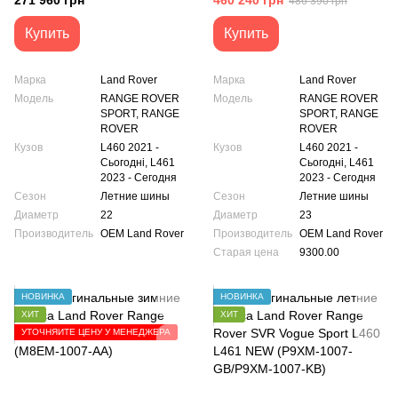
271 960 грн
460 240 грн
486 390 грн
1077 style
Купить
Купить
Марка
Land Rover
Марка
Land Rover
Модель
RANGE ROVER
Модель
RANGE ROVER
SPORT, RANGE
SPORT, RANGE
ROVER
ROVER
Кузов
L460 2021 -
Кузов
L460 2021 -
Сьогодні, L461
Сьогодні, L461
2023 - Сегодня
2023 - Сегодня
Сезон
Летние шины
Сезон
Летние шины
Диаметр
22
Диаметр
23
Производитель
OEM Land Rover
Производитель
OEM Land Rover
Старая цена
9300.00
НОВИНКА
НОВИНКА
ХИТ
ХИТ
УТОЧНЯЙТЕ ЦЕНУ У МЕНЕДЖЕРА