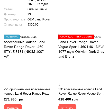
Сьогодні, L461
2023 - Сегодня
Сезон
Зимние шины
Диаметр
23
Производитель
OEM Land Rover
Старая цена
9300.00
НОВИНКА
СРОК ДОСТАВКИ 21 ДЕНЬ
1
22" оригинальные всесезонные
23" всесезонные колеса Land
колеса Land Rover Range Rover
Rover Range Rover Vogue Sport
L460 STYLE 5131 (N9XM-1007-
L460 L461 NEW 1077 style
271 960 грн
418 400 грн
AA)
Oblivion Dark Grey and Bronz
Купить
Купить