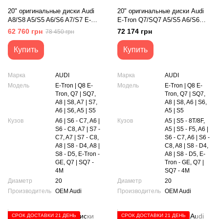
20" оригинальные диски Audi
20" оригинальные диски Audi
A8/S8 A5/S5 A6/S6 A7/S7 E-
E-Tron Q7/SQ7 A5/S5 A6/S6
Tron Q7/SQ7 (4N0601025Q)
A8/S8 (4KE601025)
62 760 грн
72 174 грн
78 450 грн
Купить
Купить
Марка
AUDI
Марка
AUDI
Модель
E-Tron | Q8 E-
Модель
E-Tron | Q8 E-
Tron, Q7 | SQ7,
Tron, Q7 | SQ7,
A8 | S8, A7 | S7,
A8 | S8, A6 | S6,
A6 | S6, A5 | S5
A5 | S5
Кузов
A6 | S6 - C7, A6 |
Кузов
A5 | S5 - 8T/8F,
S6 - C8, A7 | S7 -
A5 | S5 - F5, A6 |
C7, A7 | S7 - C8,
S6 - C7, A6 | S6 -
A8 | S8 - D4, A8 |
C8, A8 | S8 - D4,
S8 - D5, E-Tron -
A8 | S8 - D5, E-
GE, Q7 | SQ7 -
Tron - GE, Q7 |
4M
SQ7 - 4M
Диаметр
20
Диаметр
20
Производитель
OEM Audi
Производитель
OEM Audi
СРОК ДОСТАВКИ 21 ДЕНЬ
СРОК ДОСТАВКИ 21 ДЕНЬ