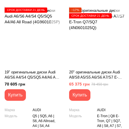
СРОК ДОСТАВКИ 21 ДЕНЬ
−17%
СРОК ДОСТАВКИ 21 ДЕНЬ
19" оригинальные диски Audi
20" оригинальные диски Audi
A6/S6 A4/S4 Q5/SQ5 A4/A6 All
A8/S8 A5/S5 A6/S6 A7/S7 E-
Road (4G9601025P)
Tron Q7/SQ7 (4N0601025Q)
70 605 грн
65 375 грн
78 450 грн
Купить
Купить
Марка
AUDI
Марка
AUDI
Модель
Q5 | SQ5, A6 |
Модель
E-Tron | Q8 E-
S6, A6 Allroad,
Tron, Q7 | SQ7,
A4 | S4, A4
A8 | S8, A7 | S7,