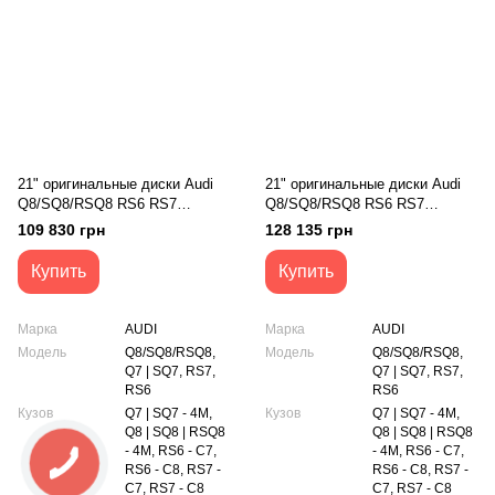
21" оригинальные диски Audi
21" оригинальные диски Audi
Q8/SQ8/RSQ8 RS6 RS7
Q8/SQ8/RSQ8 RS6 RS7
Q7/SQ7 (4M8601025H)
Q7/SQ7 (4M8601025M)
109 830 грн
128 135 грн
Купить
Купить
Марка
AUDI
Марка
AUDI
Модель
Q8/SQ8/RSQ8,
Модель
Q8/SQ8/RSQ8,
Q7 | SQ7, RS7,
Q7 | SQ7, RS7,
RS6
RS6
Кузов
Q7 | SQ7 - 4M,
Кузов
Q7 | SQ7 - 4M,
Q8 | SQ8 | RSQ8
Q8 | SQ8 | RSQ8
- 4M, RS6 - C7,
- 4M, RS6 - C7,
RS6 - C8, RS7 -
RS6 - C8, RS7 -
C7, RS7 - C8
C7, RS7 - C8