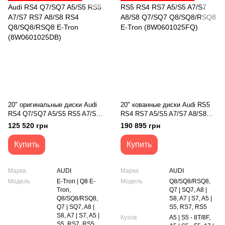
20" оригинальные диски Audi
20" кованные диски Audi RS5
RS4 Q7/SQ7 A5/S5 RS5 A7/S7
RS4 RS7 A5/S5 A7/S7 A8/S8
RS7 A8/S8 RS4 Q8/SQ8/RSQ8
Q7/SQ7 Q8/SQ8/RSQ8 E-Tron
125 520 грн
190 895 грн
E-Tron (8W0601025DB)
(8W0601025FQ)
Купить
Купить
Марка
AUDI
Марка
AUDI
Модель
E-Tron | Q8 E-
Модель
Q8/SQ8/RSQ8,
Tron,
Q7 | SQ7, A8 |
Q8/SQ8/RSQ8,
S8, A7 | S7, A5 |
Q7 | SQ7, A8 |
S5, RS7, RS5
S8, A7 | S7, A5 |
Кузов
A5 | S5 - 8T/8F,
S5, RS7, RS5,