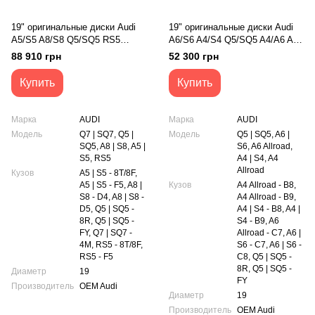
19" оригинальные диски Audi
19" оригинальные диски Audi
A5/S5 A8/S8 Q5/SQ5 RS5
A6/S6 A4/S4 Q5/SQ5 A4/A6 All
Q7/SQ7 (8W0601025DC)
Road (4G9601025K)
88 910 грн
52 300 грн
Купить
Купить
Марка
AUDI
Марка
AUDI
Модель
Q7 | SQ7, Q5 |
Модель
Q5 | SQ5, A6 |
SQ5, A8 | S8, A5 |
S6, A6 Allroad,
S5, RS5
A4 | S4, A4
Allroad
Кузов
A5 | S5 - 8T/8F,
A5 | S5 - F5, A8 |
Кузов
A4 Allroad - B8,
S8 - D4, A8 | S8 -
A4 Allroad - B9,
D5, Q5 | SQ5 -
A4 | S4 - B8, A4 |
8R, Q5 | SQ5 -
S4 - B9, A6
FY, Q7 | SQ7 -
Allroad - C7, A6 |
4M, RS5 - 8T/8F,
S6 - C7, A6 | S6 -
RS5 - F5
C8, Q5 | SQ5 -
8R, Q5 | SQ5 -
Диаметр
19
FY
Производитель
OEM Audi
Диаметр
19
Производитель
OEM Audi