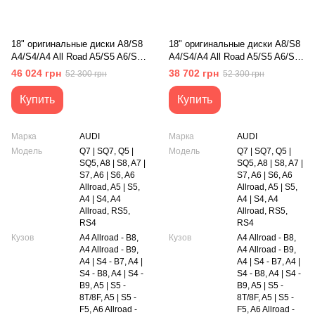
18" оригинальные диски A8/S8
18" оригинальные диски A8/S8
A4/S4/A4 All Road A5/S5 A6/S6
A4/S4/A4 All Road A5/S5 A6/S6
A6 All Road A7/S7 Q5/SQ5
A6 All Road A7/S7 Q5/SQ5
46 024 грн
38 702 грн
52 300 грн
52 300 грн
Q7/SQ7 RS4 RS5
Q7/SQ7 RS4 RS5
(4H0601025AP)
(4M0601025A)
Купить
Купить
Марка
AUDI
Марка
AUDI
Модель
Q7 | SQ7, Q5 |
Модель
Q7 | SQ7, Q5 |
SQ5, A8 | S8, A7 |
SQ5, A8 | S8, A7 |
S7, A6 | S6, A6
S7, A6 | S6, A6
Allroad, A5 | S5,
Allroad, A5 | S5,
A4 | S4, A4
A4 | S4, A4
Allroad, RS5,
Allroad, RS5,
RS4
RS4
Кузов
A4 Allroad - B8,
Кузов
A4 Allroad - B8,
A4 Allroad - B9,
A4 Allroad - B9,
A4 | S4 - B7, A4 |
A4 | S4 - B7, A4 |
S4 - B8, A4 | S4 -
S4 - B8, A4 | S4 -
B9, A5 | S5 -
B9, A5 | S5 -
8T/8F, A5 | S5 -
8T/8F, A5 | S5 -
F5, A6 Allroad -
F5, A6 Allroad -