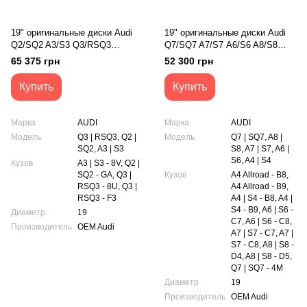
19" оригинальные диски Audi
19" оригинальные диски Audi
Q2/SQ2 A3/S3 Q3/RSQ3
Q7/SQ7 A7/S7 А6/S6 A8/S8
(81A601025M)
A4/S4 A4 All Road
65 375 грн
52 300 грн
(4M0601025F)
Купить
Купить
Марка
AUDI
Марка
AUDI
Модель
Q3 | RSQ3, Q2 |
Модель
Q7 | SQ7, A8 |
SQ2, A3 | S3
S8, A7 | S7, A6 |
S6, A4 | S4
Кузов
A3 | S3 - 8V, Q2 |
SQ2 - GA, Q3 |
Кузов
A4 Allroad - B8,
RSQ3 - 8U, Q3 |
A4 Allroad - B9,
RSQ3 - F3
A4 | S4 - B8, A4 |
S4 - B9, A6 | S6 -
Диаметр
19
C7, A6 | S6 - C8,
Производитель
OEM Audi
A7 | S7 - C7, A7 |
S7 - C8, A8 | S8 -
D4, A8 | S8 - D5,
Q7 | SQ7 - 4M
Диаметр
19
Производитель
OEM Audi