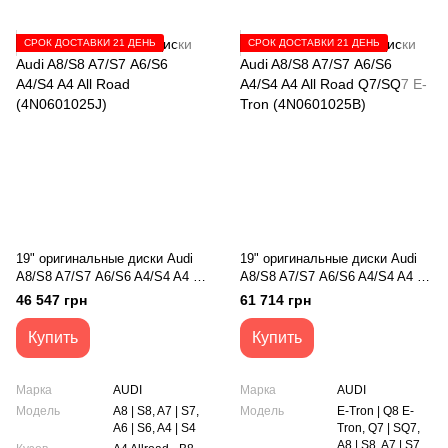
СРОК ДОСТАВКИ 21 ДЕНЬ
СРОК ДОСТАВКИ 21 ДЕНЬ
19" оригинальные диски Audi
19" оригинальные диски Audi
A8/S8 A7/S7 А6/S6 A4/S4 A4 All
A8/S8 A7/S7 А6/S6 A4/S4 A4 All
Road (4N0601025J)
Road Q7/SQ7 E-Tron
46 547 грн
61 714 грн
(4N0601025B)
Купить
Купить
Марка
AUDI
Марка
AUDI
Модель
A8 | S8, A7 | S7,
Модель
E-Tron | Q8 E-
A6 | S6, A4 | S4
Tron, Q7 | SQ7,
A8 | S8, A7 | S7,