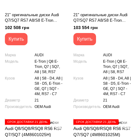
21" оригинальные диски Audi
21" оригинальные диски Audi
Q7/SQ7 RS7 A8/S8 E-Tron
Q7/SQ7 RS7 A8/S8 E-Tron
(4M0601025AJ)
(4M0601025E)
102 508 грн
103 554 грн
Купить
Купить
Марка
AUDI
Марка
AUDI
Модель
E-Tron | Q8 E-
Модель
E-Tron | Q8 E-
Tron, Q7 | SQ7,
Tron, Q7 | SQ7,
A8 | S8, RS7
A8 | S8, RS7
Кузов
A8 | S8 - D4, A8 |
Кузов
A8 | S8 - D4, A8 |
S8 - D5, E-Tron -
S8 - D5, E-Tron -
GE, Q7 | SQ7 -
GE, Q7 | SQ7 -
4M, RS7 - C7
4M, RS7 - C7
Диаметр
21
Диаметр
21
Производитель
OEM Audi
Производитель
OEM Audi
СРОК ДОСТАВКИ 21 ДЕНЬ
СРОК ДОСТАВКИ 21 ДЕНЬ