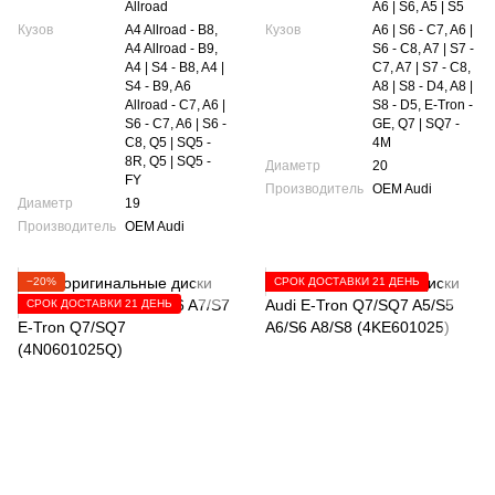
Allroad
A6 | S6, A5 | S5
Кузов
A4 Allroad - B8,
Кузов
A6 | S6 - C7, A6 |
A4 Allroad - B9,
S6 - C8, A7 | S7 -
A4 | S4 - B8, A4 |
C7, A7 | S7 - C8,
S4 - B9, A6
A8 | S8 - D4, A8 |
Allroad - C7, A6 |
S8 - D5, E-Tron -
S6 - C7, A6 | S6 -
GE, Q7 | SQ7 -
C8, Q5 | SQ5 -
4M
8R, Q5 | SQ5 -
Диаметр
20
FY
Производитель
OEM Audi
Диаметр
19
Производитель
OEM Audi
−20%
СРОК ДОСТАВКИ 21 ДЕНЬ
СРОК ДОСТАВКИ 21 ДЕНЬ