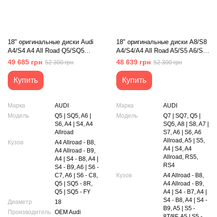
18" оригинальные диски Audi
18" оригинальные диски A8/S8
A4/S4 A4 All Road Q5/SQ5
A4/S4/A4 All Road A5/S5 A6/S6
A6/S6 (8W0601025DE)
A6 All Road A7/S7 Q5/SQ5
49 685 грн
48 639 грн
52 300 грн
52 300 грн
Q7/SQ7 RS4 RS5 (4N0601025L)
Купить
Купить
Марка
AUDI
Марка
AUDI
Модель
Q5 | SQ5, A6 |
Модель
Q7 | SQ7, Q5 |
S6, A4 | S4, A4
SQ5, A8 | S8, A7 |
Allroad
S7, A6 | S6, A6
Allroad, A5 | S5,
Кузов
A4 Allroad - B8,
A4 | S4, A4
A4 Allroad - B9,
Allroad, RS5,
A4 | S4 - B8, A4 |
RS4
S4 - B9, A6 | S6 -
C7, A6 | S6 - C8,
Кузов
A4 Allroad - B8,
Q5 | SQ5 - 8R,
A4 Allroad - B9,
Q5 | SQ5 - FY
A4 | S4 - B7, A4 |
S4 - B8, A4 | S4 -
Диаметр
18
B9, A5 | S5 -
Производитель
OEM Audi
8T/8F, A5 | S5 -