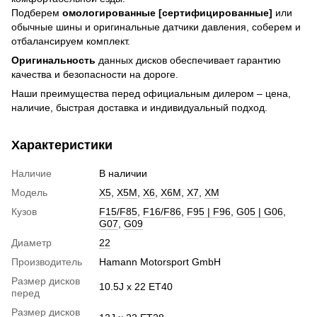
Подберем
омологированные [сертифицированные]
или
обычные шины и оригинальные датчики давления, соберем и
отбалансируем комплект.
Оригинальность
данных дисков обеспечивает гарантию
качества и безопасности на дороге.
Наши преимущества перед официальным дилером – цена,
наличие, быстрая доставка и индивидуальный подход.
Характеристики
Наличие
В наличии
Модель
X5
,
X5M
,
X6
,
X6M
,
X7
,
XM
Кузов
F15/F85
,
F16/F86
,
F95 | F96
,
G05 | G06
,
G07
,
G09
Диаметр
22
Производитель
Hamann Motorsport GmbH
Размер дисков
10.5J x 22 ET40
перед
Размер дисков