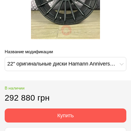
Название модификации
22" оригинальные диски Hamann Anniversary EVO Black BMW X5 X6 F15 F16 G05 G06 X5M X6M F85 F95 (90227640/90227928)
В наличии
292 880 грн
Купить