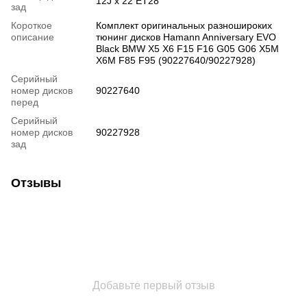
12J x 22 ET28
зад
Короткое
Комплект оригинальных разношироких
описание
тюнинг дисков Hamann Anniversary EVO
Black BMW X5 X6 F15 F16 G05 G06 X5M
X6M F85 F95 (90227640/90227928)
Серийный
номер дисков
90227640
перед
Серийный
номер дисков
90227928
зад
Отзывы
Добавьте первый отзыв