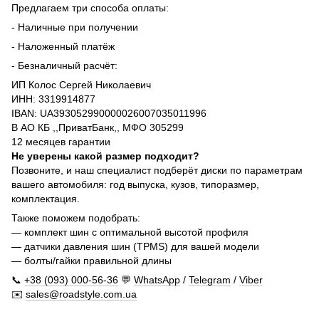
Предлагаем три способа оплаты:
- Наличные при получении
- Наложенный платёж
- Безналичный расчёт:
ИП Колос Сергей Николаевич
ИНН: 3319914877
IBAN: UA393052990000026007035011996
В АО КБ ,,ПриватБанк,, МФО 305299
12 месяцев гарантии
Не уверены какой размер подходит?
Позвоните, и наш специалист подберёт диски по параметрам
вашего автомобиля: год выпуска, кузов, типоразмер,
комплектация.
Также поможем подобрать:
— комплект шин с оптимальной высотой профиля
— датчики давления шин (TPMS) для вашей модели
— болты/гайки правильной длины
📞
+38 (093) 000-56-36
💬
WhatsApp
/
Telegram
/
Viber
✉️
sales@roadstyle.com.ua