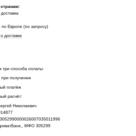
 странам:
 доставка
 по Европе (по запросу)
о доставке
 три способа оплаты:
 при получении
ный платёж
ный расчёт:
ергей Николаевич
914877
93052990000026007035011996
ПриватБанк,, МФО 305299