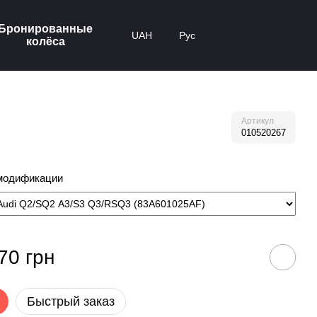
Бронированные
UAH
Рус
колёса
Артикул
010520267
модификации
70 грн
Быстрый заказ