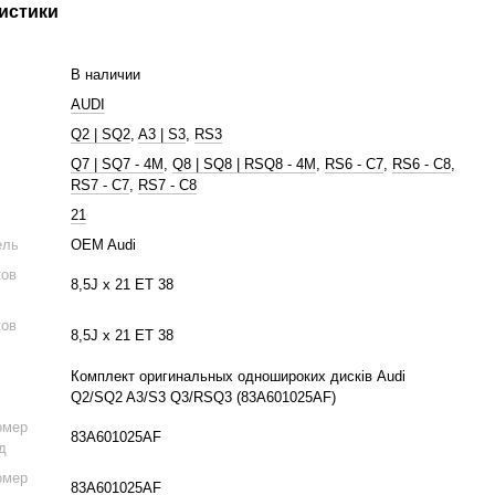
истики
В наличии
AUDI
Q2 | SQ2
,
A3 | S3
,
RS3
Q7 | SQ7 - 4M
,
Q8 | SQ8 | RSQ8 - 4M
,
RS6 - C7
,
RS6 - C8
,
RS7 - C7
,
RS7 - C8
21
ель
OEM Audi
ков
8,5J x 21 ET 38
ков
8,5J x 21 ET 38
Комплект оригинальных одношироких дисків Audi
Q2/SQ2 A3/S3 Q3/RSQ3 (83A601025AF)
омер
83A601025AF
д
омер
83A601025AF