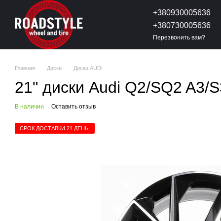
Перейти к основному контенту
+380930005636
+380730005636
Перезвонить вам?
Главная
Диски
Диски AUDI
21" диски Audi Q2/SQ2 A3/
В наличии
Оставить отзыв
СРОК ДОСТАВКИ 21 ДЕНЬ