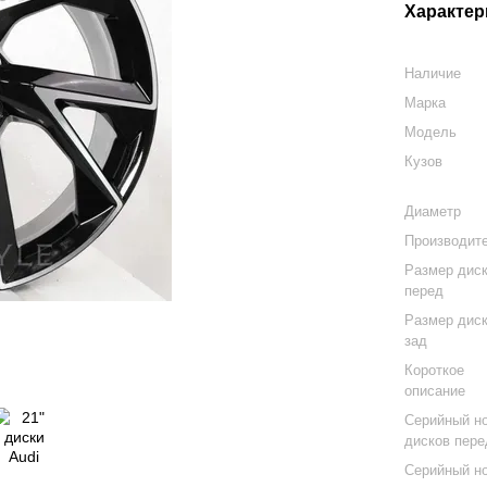
Характер
Наличие
Марка
Модель
Кузов
Диаметр
Производит
Размер дис
перед
Размер дис
зад
Короткое
описание
Серийный н
дисков пере
Серийный н