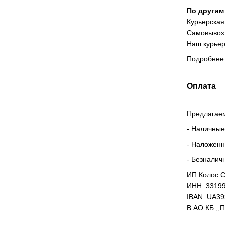
По другим
Курьерская
Самовывоз
Наш курьер
Подробнее 
Оплата
Предлагаем
- Наличные
- Наложен
- Безналич
ИП Колос С
ИНН: 3319
IBAN: UA3
В АО КБ ,,