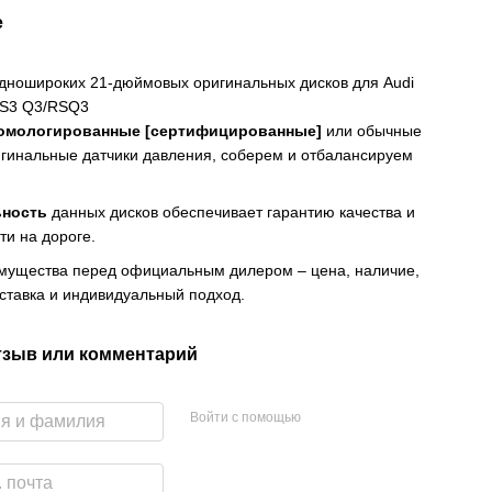
е
дношироких 21-дюймовых оригинальных дисков для Audi
/S3 Q3/RSQ3
омологированные [сертифицированные]
или обычные
гинальные датчики давления, соберем и отбалансируем
ьность
данных дисков обеспечивает гарантию качества и
ти на дороге.
мущества перед официальным дилером – цена, наличие,
ставка и индивидуальный подход.
тзыв или комментарий
Войти с помощью