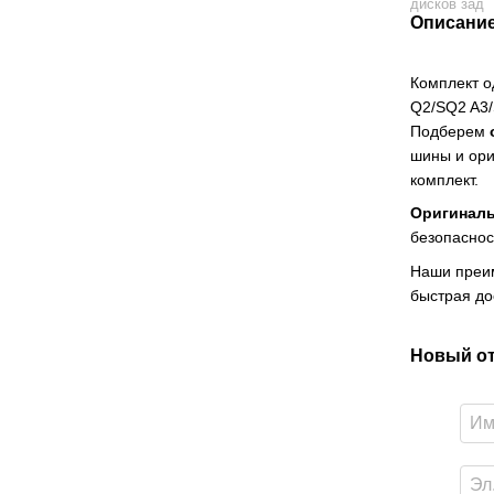
дисков зад
Описани
Комплект о
Q2/SQ2 A3
Подберем
шины и ори
комплект.
Оригинал
безопаснос
Наши преи
быстрая до
Новый о