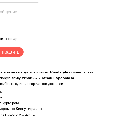
ите товар
тправить
ригинальных
дисков и колес
Roadstyle
осуществляет
 любую точку
Украины
и
стран Евросоюза
.
выбрать один из вариантов доставки:
е:
та
а курьером
ером по Киеву, Украине
из нашего магазина