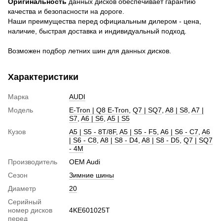
Оригинальность
данных дисков обеспечивает гарантию
качества и безопасности на дороге.
Наши преимущества перед официальным дилером - цена,
наличие, быстрая доставка и индивидуальный подход.
Возможен подбор летних шин для данных дисков.
Характеристики
Марка
AUDI
Модель
E-Tron | Q8 E-Tron
,
Q7 | SQ7
,
A8 | S8
,
A7 |
S7
,
A6 | S6
,
A5 | S5
Кузов
A5 | S5 - 8T/8F
,
A5 | S5 - F5
,
A6 | S6 - C7
,
A6
| S6 - C8
,
A8 | S8 - D4
,
A8 | S8 - D5
,
Q7 | SQ7
- 4M
Производитель
OEM Audi
Сезон
Зимние шины
Диаметр
20
Серийный
номер дисков
4KE601025T
перед