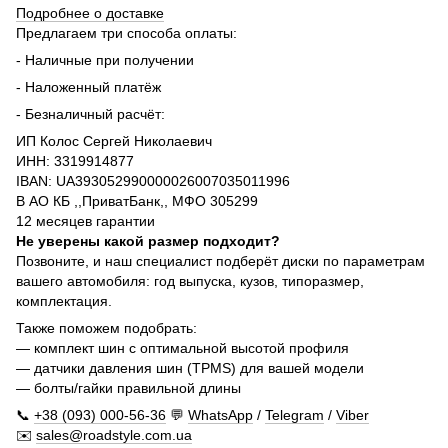
Подробнее о доставке
Предлагаем три способа оплаты:
- Наличные при получении
- Наложенный платёж
- Безналичный расчёт:
ИП Колос Сергей Николаевич
ИНН: 3319914877
IBAN: UA393052990000026007035011996
В АО КБ ,,ПриватБанк,, МФО 305299
12 месяцев гарантии
Не уверены какой размер подходит?
Позвоните, и наш специалист подберёт диски по параметрам
вашего автомобиля: год выпуска, кузов, типоразмер,
комплектация.
Также поможем подобрать:
— комплект шин с оптимальной высотой профиля
— датчики давления шин (TPMS) для вашей модели
— болты/гайки правильной длины
📞
+38 (093) 000-56-36
💬
WhatsApp
/
Telegram
/
Viber
✉️
sales@roadstyle.com.ua