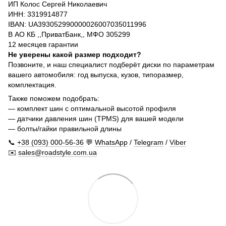
ИП Колос Сергей Николаевич
ИНН: 3319914877
IBAN: UA393052990000026007035011996
В АО КБ ,,ПриватБанк,, МФО 305299
12 месяцев гарантии
Не уверены какой размер подходит?
Позвоните, и наш специалист подберёт диски по параметрам
вашего автомобиля: год выпуска, кузов, типоразмер,
комплектация.
Также поможем подобрать:
— комплект шин с оптимальной высотой профиля
— датчики давления шин (TPMS) для вашей модели
— болты/гайки правильной длины
📞
+38 (093) 000-56-36
💬
WhatsApp
/
Telegram
/
Viber
✉️
sales@roadstyle.com.ua