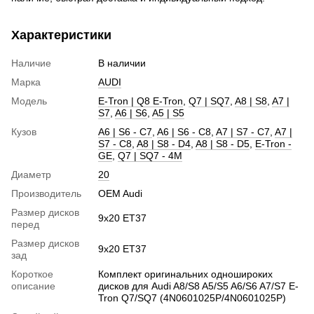
Характеристики
Наличие
В наличии
Марка
AUDI
Модель
E-Tron | Q8 E-Tron
,
Q7 | SQ7
,
A8 | S8
,
A7 |
S7
,
A6 | S6
,
A5 | S5
Кузов
A6 | S6 - C7
,
A6 | S6 - C8
,
A7 | S7 - C7
,
A7 |
S7 - C8
,
A8 | S8 - D4
,
A8 | S8 - D5
,
E-Tron -
GE
,
Q7 | SQ7 - 4M
Диаметр
20
Производитель
OEM Audi
Размер дисков
9x20 ET37
перед
Размер дисков
9x20 ET37
зад
Короткое
Комплект оригинальних одношироких
описание
дисков для Audi A8/S8 A5/S5 A6/S6 A7/S7 E-
Tron Q7/SQ7 (4N0601025P/4N0601025P)