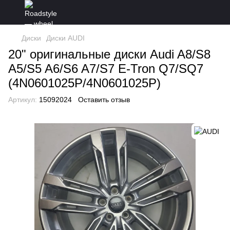
Диски
Диски AUDI
20" оригинальные диски Audi A8/S8
A5/S5 A6/S6 A7/S7 E-Tron Q7/SQ7
(4N0601025P/4N0601025P)
Артикул:
15092024
Оставить отзыв