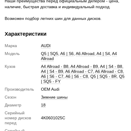
Наши преимущества перед официальным дилером - цена,
наличие, быстрая доставка и индивидуальный подход.
Возможен подбор летних шин для данных дисков.
Характеристики
Марка
AUDI
Модель
Q5 | SQ5
,
A6 | S6
,
A6 Allroad
,
A4 | S4
,
A4
Allroad
Кузов
A4 Allroad - B8
,
A4 Allroad - B9
,
A4 | S4 - B8
,
A4 | S4 - B9
,
A6 Allroad - C7
,
A6 Allroad - C8
,
A6 | S6 - C7
,
A6 | S6 - C8
,
Q5 | SQ5 - 8R
,
Q5
| SQ5 - FY
Производитель
OEM Audi
Сезон
Зимние шины
Диаметр
18
Серийный
номер дисков
4K0601025C
перед
Серийный