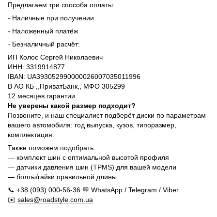
Предлагаем три способа оплаты:
- Наличные при получении
- Наложенный платёж
- Безналичный расчёт:
ИП Колос Сергей Николаевич
ИНН: 3319914877
IBAN: UA393052990000026007035011996
В АО КБ ,,ПриватБанк,, МФО 305299
12 месяцев гарантии
Не уверены какой размер подходит?
Позвоните, и наш специалист подберёт диски по параметрам
вашего автомобиля: год выпуска, кузов, типоразмер,
комплектация.
Также поможем подобрать:
— комплект шин с оптимальной высотой профиля
— датчики давления шин (TPMS) для вашей модели
— болты/гайки правильной длины
📞
+38 (093) 000-56-36
💬
WhatsApp
/
Telegram
/
Viber
✉️
sales@roadstyle.com.ua