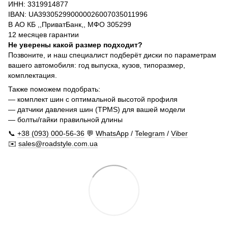
ИНН: 3319914877
IBAN: UA393052990000026007035011996
В АО КБ ,,ПриватБанк,, МФО 305299
12 месяцев гарантии
Не уверены какой размер подходит?
Позвоните, и наш специалист подберёт диски по параметрам
вашего автомобиля: год выпуска, кузов, типоразмер,
комплектация.
Также поможем подобрать:
— комплект шин с оптимальной высотой профиля
— датчики давления шин (TPMS) для вашей модели
— болты/гайки правильной длины
📞
+38 (093) 000-56-36
💬
WhatsApp
/
Telegram
/
Viber
✉️
sales@roadstyle.com.ua