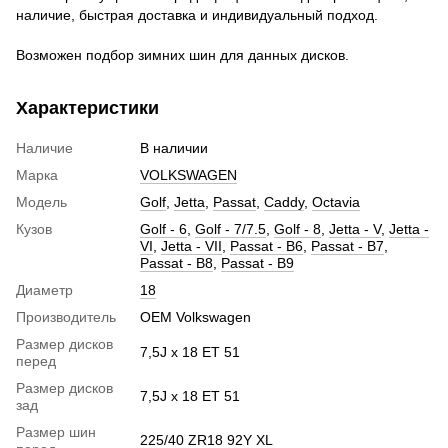
наличие, быстрая доставка и индивидуальный подход.
Возможен подбор зимних шин для данных дисков.
Характеристики
Наличие
В наличии
Марка
VOLKSWAGEN
Модель
Golf
,
Jetta
,
Passat
,
Caddy
,
Octavia
Кузов
Golf - 6
,
Golf - 7/7.5
,
Golf - 8
,
Jetta - V
,
Jetta -
VI
,
Jetta - VII
,
Passat - B6
,
Passat - B7
,
Passat - B8
,
Passat - B9
Диаметр
18
Производитель
OEM Volkswagen
Размер дисков
7,5J x 18 ET 51
перед
Размер дисков
7,5J x 18 ET 51
зад
Размер шин
225/40 ZR18 92Y XL