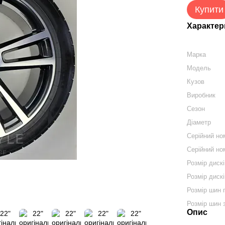
Купити
Характер
Марка
Модель
Кузов
Виробник
Сезон
Діаметр
Серійний но
Серійний но
Розмір диск
Розмір дискі
Розмір шин 
Розмір шин 
Опис