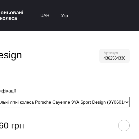
оньовані
UAH
Укр
колеса
esign
Артикул
4362534336
фікації
60 грн