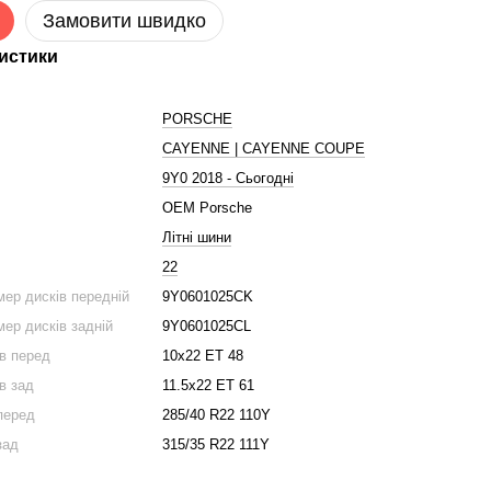
Замовити швидко
истики
PORSCHE
CAYENNE | CAYENNE COUPE
9Y0 2018 - Сьогодні
OEM Porsche
Літні шини
22
мер дисків передній
9Y0601025CK
мер дисків задній
9Y0601025CL
ів перед
10х22 ЕТ 48
в зад
11.5х22 ЕТ 61
перед
285/40 R22 110Y
зад
315/35 R22 111Y