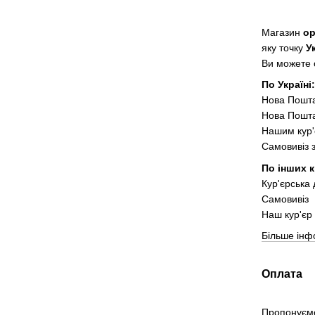
Магазин
о
яку точку
У
Ви можете о
По Україні
Нова Пошт
Нова Пошта
Нашим кур'
Самовивіз 
По інших к
Кур'єрська
Самовивіз
Наш кур'єр 
Більше інф
Оплата
Пропонуємо