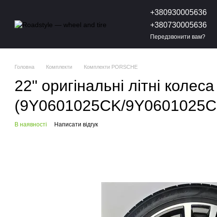
Перейти до основного контенту
+380930005636
+380730005636
Передзвонити вам?
Головна
Комплекти
Комплекти PORSCHE
22" оригінальні літні колес
(9Y0601025CK/9Y0601025C
В наявності
Написати відгук