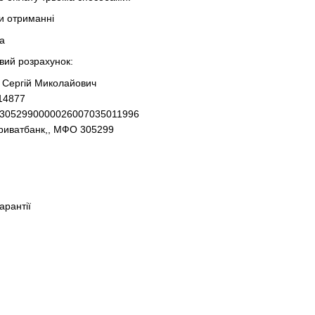
ри отриманні
та
овий розрахунок:
 Сергій Миколайович
14877
93052990000026007035011996
Приватбанк,, МФО 305299
гарантії