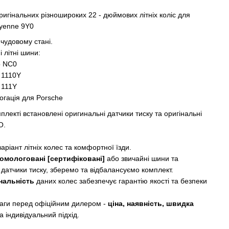
ригінальних різношироких 22 - дюймових літніх коліс для
yenne 9Y0
 чудовому стані.
 літні шини:
ro NC0
 1110Y
 111Y
огація для Porsche
плекті встановлені оригинальні датчики тиску та оригінальні
О.
аріант літніх колес та комфортної їзди.
омологовані [сертифіковані]
або звичайні шини та
 датчики тиску, зберемо та відбалансуємо комплект.
нальність
даних колес забезпечує гарантію якості та безпеки
аги перед офіційним дилером -
ціна, наявність, швидка
а індивідуальний підхід.