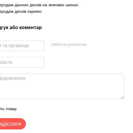
родаж данних дисків на зимових шинах.
родаж дисків окремо.
дгук або коментар
Увійти за допомогою
іть товар
адіслати