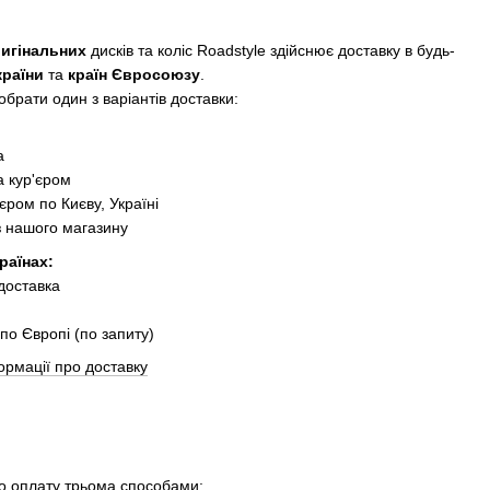
ригінальних
дисків та коліс Roadstyle здійснює доставку в будь-
країни
та
країн Євросоюзу
.
брати один з варіантів доставки:
:
а
 кур'єром
єром по Києву, Україні
з нашого магазину
раїнах:
 доставка
по Європі (по запиту)
ормації про доставку
 оплату трьома способами: