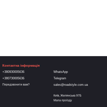
Контактна інформація
+380930005636
WhatsApp
+380730005636
Telegram
sales@roadstyle.com.ua
Передзвонити вам?
Київ, Жилянська 97Б
Мапа проїзду