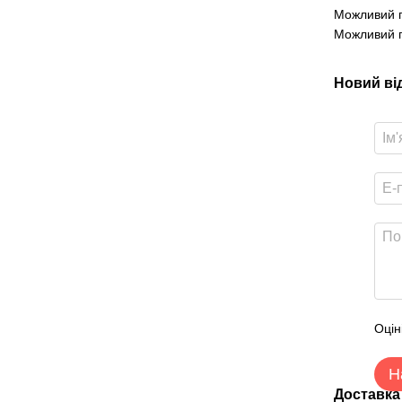
Можливий п
Можливий п
Новий ві
Оцін
Н
Доставка