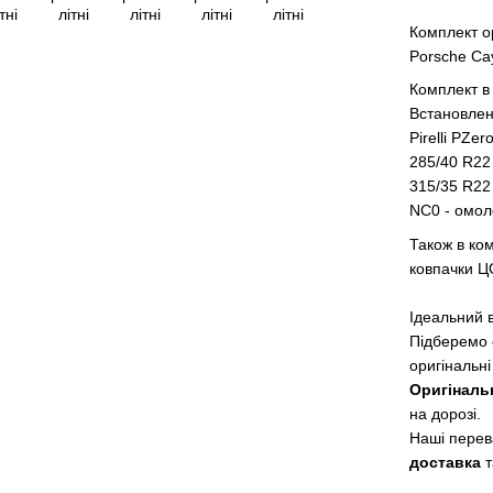
Комплект о
Porsche Ca
Комплект в
Встановлені
Pirelli PZe
285/40 R22
315/35 R22
NC0 - омол
Також в ком
ковпачки Ц
Ідеальний в
Підберемо
оригінальні
Оригіналь
на дорозі.
Наші перев
доставка
т