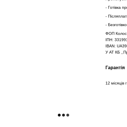
- Готівка п
- Післяпла
- Безготівк
ФОП Колос
ІПН: 33199
IBAN: UA3
У АТ КБ ,,
Гарантія
12 місяців 