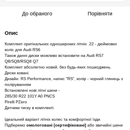
До обраного
Порівняти
Опис
Комплект оригінальних одношироких літніх 22 - дюймових
коліс для Audi RS6
Також данні диски можливо встановити на Audi RS7
Q8/SQ8/RSQ8 Q7
Комплект абсолютно новий, без будь-яких пошкоджень.
Диски ковані.
Дизайн: RS Performance, напис "RS", колір - чорний глянець з
поліруванням
Встановлені нові літні шини -
285/30 R22 101Y A0 PNCS
Pirelli PZero
Датчики тиску в комплекті.
Ідеальний варіант літніх колес та комфортної їзди.
Підберемо
омологовані [сертифіковані]
або звичайні шини