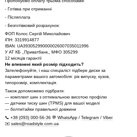
Пропонуємо оплату трьома способами:
- Готівка при отриманні
- Післяплата
- Безготівковий розрахунок:
ФОП Колос Сергій Миколайович
ІПН: 3319914877
IBAN: UA393052990000026007035011996
У АТ КБ ,,Приватбанк,, МФО 305299
12 місяців гарантії
Не впевнені який розмір підходить?
Зателефонуйте, і наш спеціаліст підбере диски за
параметрами вашого автомобіля: рік випуску, кузов,
типорозмір, комплектація.
Також допоможемо підібрати:
— комплект шин з оптимальною висотою профілю
— датчики тиску шин (TPMS) для вашої моделі
— болти/гайки правильної довжини
📞
+38 (093) 000-56-36
💬
WhatsApp
/
Telegram
/
Viber
✉️
sales@roadstyle.com.ua