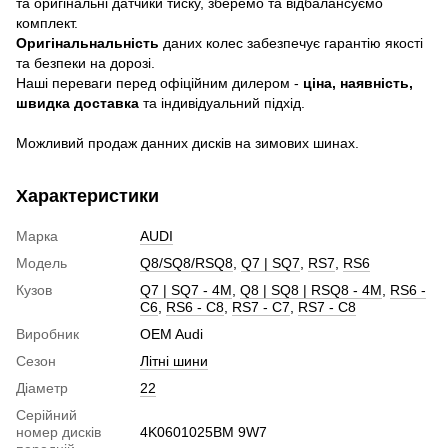
та оригінальні датчики тиску, зберемо та відбалансуємо
комплект.
Оригінальнальність
даних колес забезпечує гарантію якості
та безпеки на дорозі.
Наші переваги перед офіційним дилером -
ціна, наявність,
швидка доставка
та індивідуальний підхід.
Можливий продаж данних дисків на зимових шинах.
Характеристики
Марка
AUDI
Модель
Q8/SQ8/RSQ8
,
Q7 | SQ7
,
RS7
,
RS6
Кузов
Q7 | SQ7 - 4M
,
Q8 | SQ8 | RSQ8 - 4M
,
RS6 -
C6
,
RS6 - C8
,
RS7 - C7
,
RS7 - C8
Виробник
OEM Audi
Сезон
Літні шини
Діаметр
22
Серійний
номер дисків
4K0601025BM 9W7