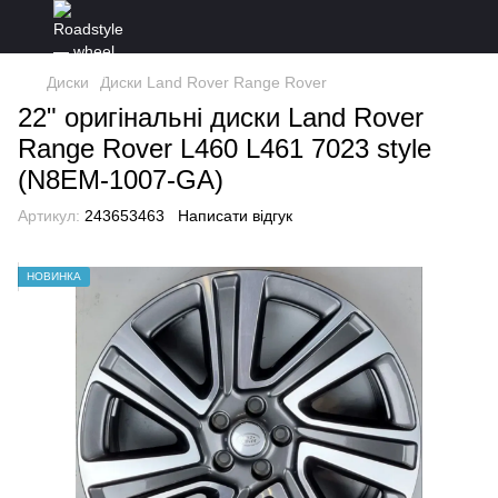
Диски
Диски Land Rover Range Rover
22" оригінальні диски Land Rover
Range Rover L460 L461 7023 style
(N8EM-1007-GA)
Артикул:
243653463
Написати відгук
НОВИНКА