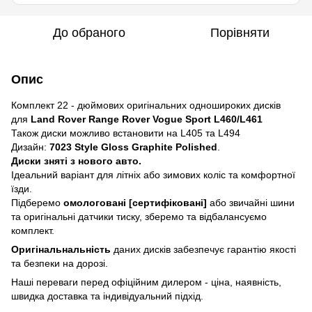
До обраного
Порівняти
Опис
Комплект 22 - дюймових оригінальних одношироких дисків
для
Land Rover Range Rover Vogue Sport L460/L461
Також диски можливо встановити на L405 та L494
Дизайн:
7023 Style Gloss Graphite Polished
.
Диски зняті з нового авто.
Ідеальний варіант для літніх або зимових коліс та комфортної
їзди.
Підберемо
омологовані [сертифіковані]
або звичайні шини
та оригінальні датчики тиску, зберемо та відбалансуємо
комплект.
Оригінальнальність
даних дисків забезпечує гарантію якості
та безпеки на дорозі.
Наші переваги перед офіційним дилером - ціна, наявність,
швидка доставка та індивідуальний підхід.