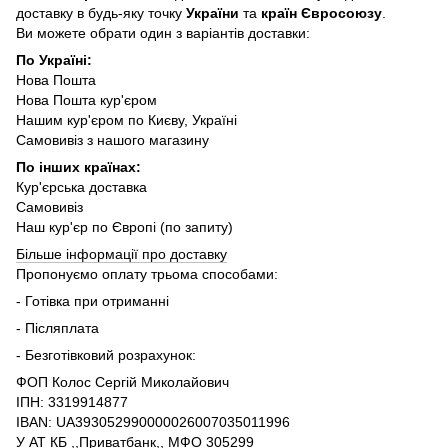
доставку в будь-яку точку
України
та
країн Євросоюзу
.
Ви можете обрати один з варіантів доставки:
По Україні:
Нова Пошта
Нова Пошта кур'єром
Нашим кур'єром по Києву, Україні
Самовивіз з нашого магазину
По інших країнах:
Кур'єрська доставка
Самовивіз
Наш кур'єр по Європі (по запиту)
Більше інформації про доставку
Пропонуємо оплату трьома способами:
- Готівка при отриманні
- Післяплата
- Безготівковий розрахунок:
ФОП Колос Сергій Миколайович
ІПН: 3319914877
IBAN: UA393052990000026007035011996
У АТ КБ ,,Приватбанк,, МФО 305299