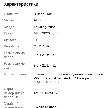
Характеристики
Наявність
В наявності
Марка
AUDI
Модель
Touareg
,
Atlas
Кузов
Atlas 2020 -
,
Touareg - III
Діаметр
21
Виробник
OEM Audi
Розмір дисків
9.5 x 21 ET 31
перед
Розмір дисків
9.5 x 21 ET 31
зад
Короткий опис
Комплект оригінальних одношироких дисків
VW Touareg, Atlas (Audi Q7 Design)
(4M0601025CC)
Серійний
номер дисків
4M0601025CC
передній
Серійний
номер дисків
4M0601025CC