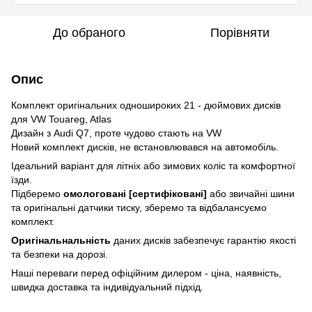
До обраного
Порівняти
Опис
Комплект оригінальних одношироких 21 - дюймових дисків
для VW Touareg, Atlas
Дизайн з Audi Q7, проте чудово стають на VW
Новий комплект дисків, не встановлювався на автомобіль.
Ідеальний варіант для літніх або зимових коліс та комфортної
їзди.
Підберемо
омологовані [сертифіковані]
або звичайні шини
та оригінальні датчики тиску, зберемо та відбалансуємо
комплект.
Оригінальнальність
даних дисків забезпечує гарантію якості
та безпеки на дорозі.
Наші переваги перед офіційним дилером - ціна, наявність,
швидка доставка та індивідуальний підхід.