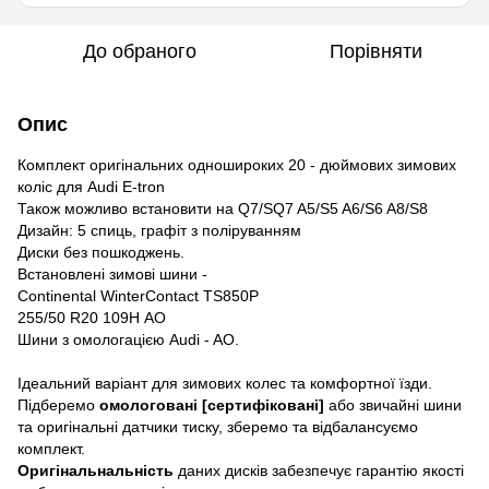
До обраного
Порівняти
Опис
Комплект оригінальних одношироких 20 - дюймових зимових
коліс для Audi E-tron
Також можливо встановити на Q7/SQ7 A5/S5 A6/S6 A8/S8
Дизайн: 5 спиць, графіт з поліруванням
Диски без пошкоджень.
Встановлені зимові шини -
Continental WinterContact TS850P
255/50 R20 109H AO
Шини з омологацією Audi - AO.
Ідеальний варіант для зимових колес та комфортної їзди.
Підберемо
омологовані [сертифіковані]
або звичайні шини
та оригінальні датчики тиску, зберемо та відбалансуємо
комплект.
Оригінальнальність
даних дисків забезпечує гарантію якості