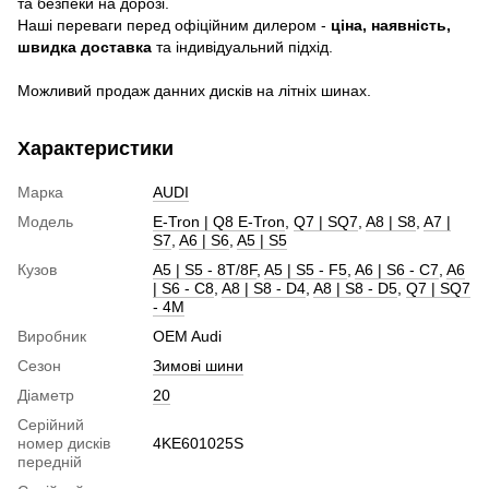
та безпеки на дорозі.
Наші переваги перед офіційним дилером -
ціна, наявність,
швидка доставка
та індивідуальний підхід.
Можливий продаж данних дисків на літніх шинах.
Характеристики
Марка
AUDI
Модель
E-Tron | Q8 E-Tron
,
Q7 | SQ7
,
A8 | S8
,
A7 |
S7
,
A6 | S6
,
A5 | S5
Кузов
A5 | S5 - 8T/8F
,
A5 | S5 - F5
,
A6 | S6 - C7
,
A6
| S6 - C8
,
A8 | S8 - D4
,
A8 | S8 - D5
,
Q7 | SQ7
- 4M
Виробник
OEM Audi
Сезон
Зимові шини
Діаметр
20
Серійний
номер дисків
4KE601025S
передній