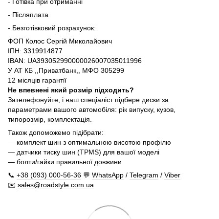
- Готівка при отриманні
- Післяплата
- Безготівковий розрахунок:
ФОП Колос Сергій Миколайович
ІПН: 3319914877
IBAN: UA393052990000026007035011996
У АТ КБ ,,Приватбанк,, МФО 305299
12 місяців гарантії
Не впевнені який розмір підходить?
Зателефонуйте, і наш спеціаліст підбере диски за
параметрами вашого автомобіля: рік випуску, кузов,
типорозмір, комплектація.
Також допоможемо підібрати:
— комплект шин з оптимальною висотою профілю
— датчики тиску шин (TPMS) для вашої моделі
— болти/гайки правильної довжини
📞
+38 (093) 000-56-36
💬
WhatsApp
/
Telegram
/
Viber
✉️
sales@roadstyle.com.ua