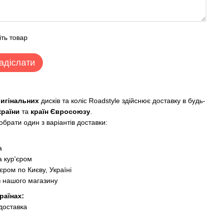
іть товар
адіслати
ригінальних
дисків та коліс Roadstyle здійснює доставку в будь-
країни
та
країн Євросоюзу
.
брати один з варіантів доставки:
:
а
 кур'єром
єром по Києву, Україні
з нашого магазину
раїнах:
 доставка