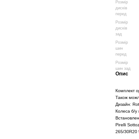
Розмір
дисків
перед
Розмір
дисків
зад
Розмір
шин
перед
Розмір
шин зад
Опис
Комплект о
Також можл
Дизайн: Rot
Колеса б/у 
Встановлен
Pirelli Sott
265/30R20