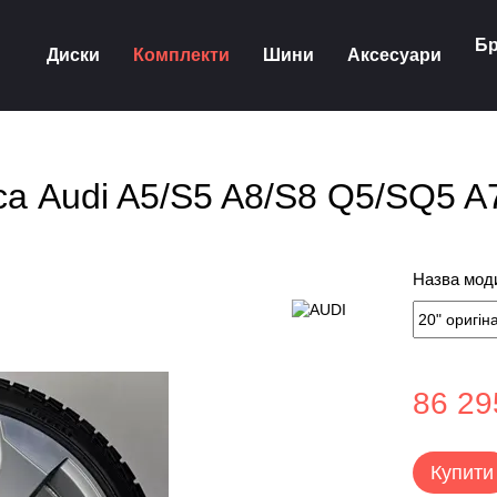
Бр
Диски
Комплекти
Шини
Аксесуари
еса Audi A5/S5 A8/S8 Q5/SQ5
Назва моди
86 29
Купити