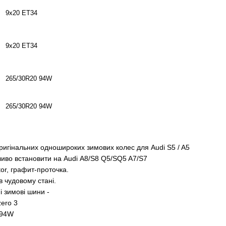
9x20 ET34
9x20 ET34
265/30R20 94W
265/30R20 94W
ригінальних одношироких зимових колес для Audi S5 / A5
иво встановити на Audі A8/S8 Q5/SQ5 A7/S7
or, графит-проточка.
в чудовому стані.
і зимові шини -
ozero 3
 94W