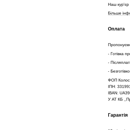
Наш кур'єр 
Більше інф
Оплата
Пропонуємо
- Готівка п
- Післяпла
- Безготівк
ФОП Колос
ІПН: 33199
IBAN: UA3
У АТ КБ ,,
Гарантія