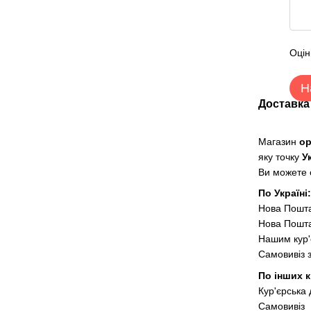
Оцін
Н
Доставка
Магазин
о
яку точку
У
Ви можете о
По Україні
Нова Пошт
Нова Пошта
Нашим кур'
Самовивіз 
По інших к
Кур'єрська
Самовивіз