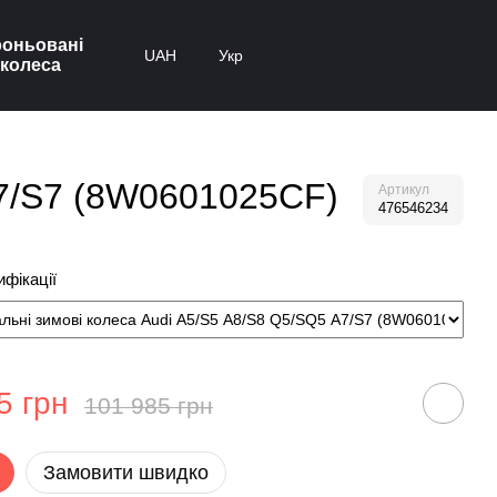
оньовані
UAH
Укр
колеса
 A7/S7 (8W0601025CF)
Артикул
476546234
фікації
5 грн
101 985 грн
Замовити швидко