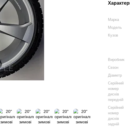
Характер
Марка
Модель
Кузов
Виробник
Сезон
Діаметр
Серійний
номер
дисків
передній
Серійний
номер
дисків
задній