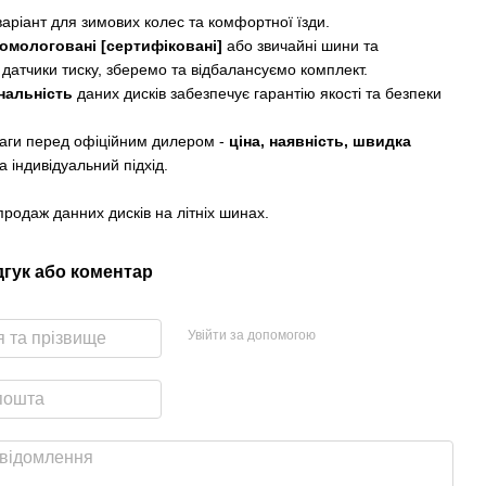
варіант для зимових колес та комфортної їзди.
омологовані [сертифіковані]
або звичайні шини та
 датчики тиску, зберемо та відбалансуємо комплект.
нальність
даних дисків забезпечує гарантію якості та безпеки
аги перед офіційним дилером -
ціна, наявність, швидка
а індивідуальний підхід.
родаж данних дисків на літніх шинах.
дгук або коментар
Увійти за допомогою