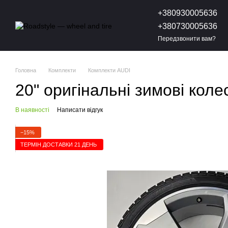
Перейти до основного контенту
+380930005636
+380730005636
Передзвонити вам?
Головна
Комплекти
Комплекти AUDI
20" оригінальні зимові кол
В наявності
Написати відгук
−15%
ТЕРМІН ДОСТАВКИ 21 ДЕНЬ