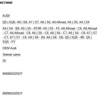
истики
AUDI
Q5 | SQ5
,
A8 | S8
,
A7 | S7
,
A6 | S6
,
A6 Allroad
,
A5 | S5
,
A4 | S4
A4 | S4 - B9
,
A5 | S5 - 8T/8F
,
A5 | S5 - F5
,
A6 Allroad - C6
,
A6 Allroad
- C7
,
A6 Allroad - C8
,
A6 | S6 - C6
,
A6 | S6 - C7
,
A6 | S6 - C8
,
A7 | S7
- C7
,
A7 | S7 - C8
,
A8 | S8 - D4
,
A8 | S8 - D5
,
Q5 | SQ5 - 8R
,
Q5 |
SQ5 - FY
OEM Audi
Зимові шини
20
8W0601025CF
8W0601025CF