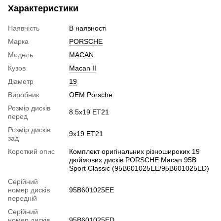
Характеристики
Наявність
В наявності
Марка
PORSCHE
Модель
MACAN
Кузов
Macan II
Діаметр
19
Виробник
OEM Porsche
Розмір дисків
8.5х19 ЕТ21
перед
Розмір дисків
9х19 ЕТ21
зад
Короткий опис
Комплект оригінальних різношироких 19
дюймових дисків PORSCHE Macan 95B
Sport Classic (95B601025EE/95B601025ED)
Серійний
номер дисків
95B601025EE
передній
Серійний
номер дисків
95B601025ED