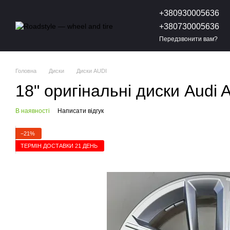
Перейти до основного контенту
+380930005636
+380730005636
Передзвонити вам?
Головна
Диски
Диски AUDI
18" оригінальні диски Aud
В наявності
Написати відгук
−21%
ТЕРМІН ДОСТАВКИ 21 ДЕНЬ