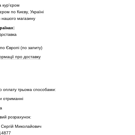
 кур'єром
єром по Києву, Україні
з нашого магазину
раїнах:
 доставка
по Європі (по запиту)
ормації про доставку
 оплату трьома способами:
ри отриманні
та
овий розрахунок:
 Сергій Миколайович
14877