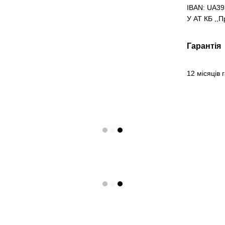
IBAN: UA3
У АТ КБ ,,
Гарантія
12 місяців 