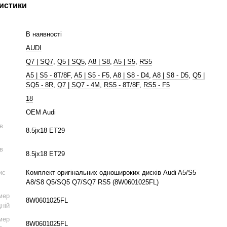
истики
В наявності
AUDI
Q7 | SQ7
,
Q5 | SQ5
,
A8 | S8
,
A5 | S5
,
RS5
A5 | S5 - 8T/8F
,
A5 | S5 - F5
,
A8 | S8 - D4
,
A8 | S8 - D5
,
Q5 |
SQ5 - 8R
,
Q7 | SQ7 - 4M
,
RS5 - 8T/8F
,
RS5 - F5
18
OEM Audi
ів
8.5jx18 ET29
ів
8.5jx18 ET29
ис
Комплект оригінальних одношироких дисків Audi A5/S5
A8/S8 Q5/SQ5 Q7/SQ7 RS5 (8W0601025FL)
мер
8W0601025FL
дній
мер
8W0601025FL