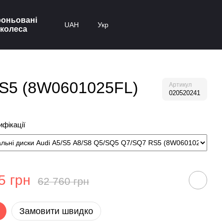
оньовані
UAH
Укр
колеса
 RS5 (8W0601025FL)
Артикул
020520241
фікації
5 грн
62 760 грн
Замовити швидко