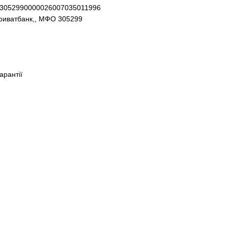
93052990000026007035011996
Приватбанк,, МФО 305299
гарантії