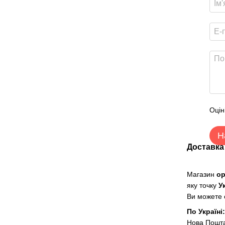
Оцін
Н
Доставка
Магазин
о
яку точку
У
Ви можете о
По Україні
Нова Пошт