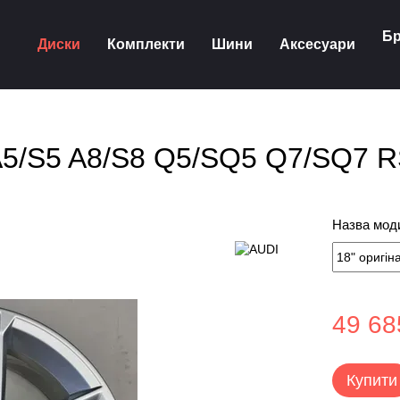
Бр
Диски
Комплекти
Шини
Аксесуари
i A5/S5 A8/S8 Q5/SQ5 Q7/SQ7
Назва моди
49 68
Купити