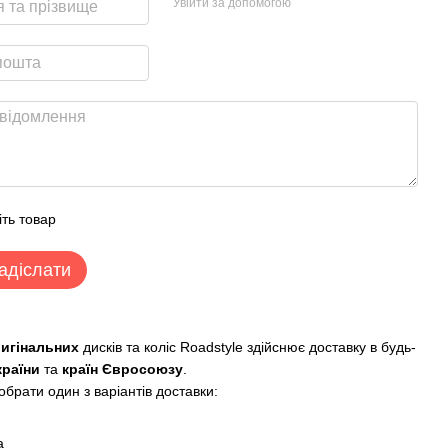
Увійти за допомогою
іть товар
адіслати
ригінальних
дисків та коліс Roadstyle здійснює доставку в будь-
країни
та
країн Євросоюзу
.
брати один з варіантів доставки:
:
а