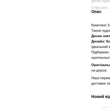
дисків задні
Стара ціна
Опис
Комплект 1
Також чудо
Диски знят
Дизайн: 5х
Ідеальний в
Підберемо
оригінальні
Оригіналь
на дорозі.
Наші перев
доставка та
Новий ві