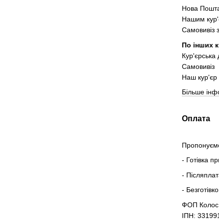
Нова Пошта
Нашим кур'
Самовивіз 
По інших к
Кур'єрська
Самовивіз
Наш кур'єр 
Більше інф
Оплата
Пропонуємо
- Готівка п
- Післяпла
- Безготівк
ФОП Колос
ІПН: 33199