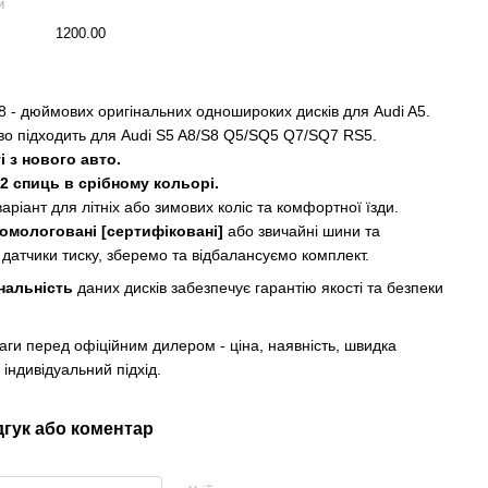
й
1200.00
8 - дюймових оригінальних одношироких дисків для Audi A5.
во підходить для Audi S5 A8/S8 Q5/SQ5 Q7/SQ7 RS5.
і з нового авто.
2 спиць в срібному кольорі.
аріант для літніх або зимових коліс та комфортної їзди.
омологовані [сертифіковані]
або звичайні шини та
 датчики тиску, зберемо та відбалансуємо комплект.
нальність
даних дисків забезпечує гарантію якості та безпеки
аги перед офіційним дилером - ціна, наявність, швидка
 індивідуальний підхід.
дгук або коментар