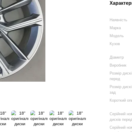
Характер
Наявність
Марка
Модель
Кузов
Діаметр
Виробник
Розмір диск
перед
Розмір диск
зад
Короткий оп
Серійний но
дисків пере
Серійний но