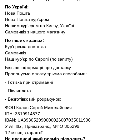
По Україні:
Нова Пошта
Нова Пошта кур'єром
Нашим кур'єром по Києву, Україні
Самовивіз з нашого магазину
По інших країнах:
Кур'єрська доставка
Самовивіз
Наш кур'єр по Європі (по запиту)
Більше інформації про доставку
Пропонуємо оплату трьома способами:
- Готівка при отриманні
- Післяплата
- Безготівковий розрахунок:
ФОП Колос Сергій Миколайович
ІПН: 3319914877
IBAN: UA393052990000026007035011996
У АТ КБ ,,Приватбанк,, МФО 305299
12 місяців гарантії
Не впевнені який розмір підходить?