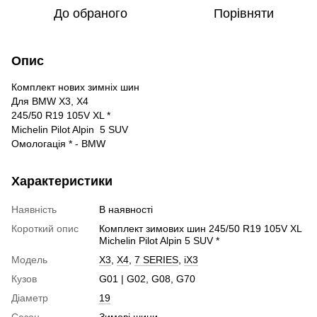
До обраного
Порівняти
Опис
Комплект нових зимніх шин
Для BMW X3, X4
245/50 R19 105V XL *
Michelin Pilot Alpin 5 SUV
Омологація * - BMW
Характеристики
Наявність
В наявності
Короткий опис
Комплект зимових шин 245/50 R19 105V XL
Michelin Pilot Alpin 5 SUV *
Модель
X3
,
X4
,
7 SERIES
,
iX3
Кузов
G01 | G02, G08, G70
Діаметр
19
Сезон
Зимові шини