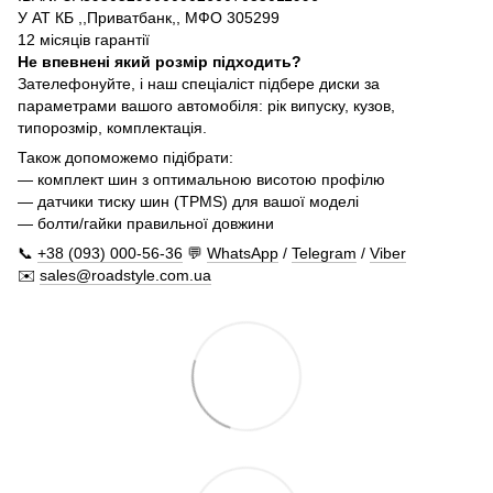
У АТ КБ ,,Приватбанк,, МФО 305299
12 місяців гарантії
Не впевнені який розмір підходить?
Зателефонуйте, і наш спеціаліст підбере диски за
параметрами вашого автомобіля: рік випуску, кузов,
типорозмір, комплектація.
Також допоможемо підібрати:
— комплект шин з оптимальною висотою профілю
— датчики тиску шин (TPMS) для вашої моделі
— болти/гайки правильної довжини
📞
+38 (093) 000-56-36
💬
WhatsApp
/
Telegram
/
Viber
✉️
sales@roadstyle.com.ua