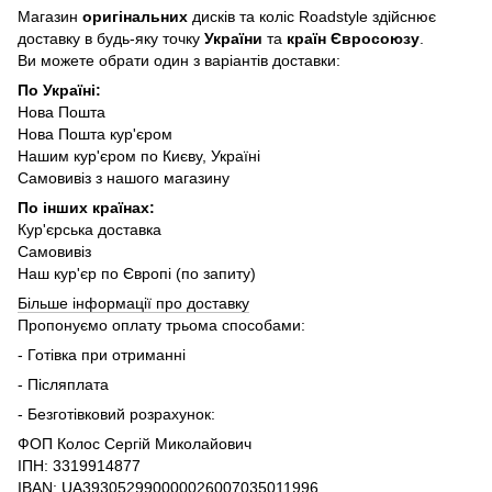
Магазин
оригінальних
дисків та коліс Roadstyle здійснює
доставку в будь-яку точку
України
та
країн Євросоюзу
.
Ви можете обрати один з варіантів доставки:
По Україні:
Нова Пошта
Нова Пошта кур'єром
Нашим кур'єром по Києву, Україні
Самовивіз з нашого магазину
По інших країнах:
Кур'єрська доставка
Самовивіз
Наш кур'єр по Європі (по запиту)
Більше інформації про доставку
Пропонуємо оплату трьома способами:
- Готівка при отриманні
- Післяплата
- Безготівковий розрахунок:
ФОП Колос Сергій Миколайович
ІПН: 3319914877
IBAN: UA393052990000026007035011996