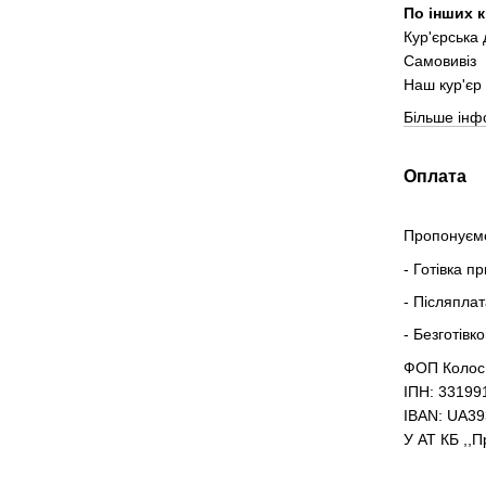
По інших к
Кур'єрська
Самовивіз
Наш кур'єр 
Більше інф
Оплата
Пропонуємо
- Готівка п
- Післяпла
- Безготівк
ФОП Колос
ІПН: 33199
IBAN: UA3
У АТ КБ ,,