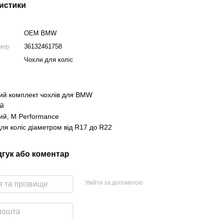
истики
OEM BMW
мер
36132461758
Чохли для коліс
ий комплект чохлів для BMW
ий
ний, M Performance
для коліс діаметром від R17 до R22
дгук або коментар
Увійти за допомогою