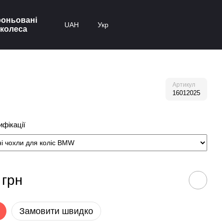
оньовані
UAH
Укр
колеса
Артикул
16012025
фікації
 грн
Замовити швидко