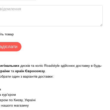
іть товар
адіслати
ригінальних
дисків та коліс Roadstyle здійснює доставку в будь-
країни
та
країн Євросоюзу
.
брати один з варіантів доставки:
:
а
 кур'єром
єром по Києву, Україні
з нашого магазину