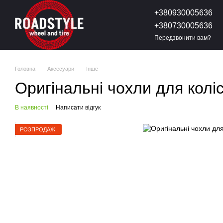
Перейти до основного контенту
+380930005636
+380730005636
Передзвонити вам?
Головна
Аксесуари
Інше
Оригінальні чохли для кол
В наявності
Написати відгук
РОЗПРОДАЖ