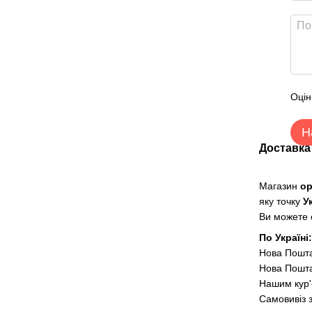
Оцін
Н
Доставка
Магазин
о
яку точку
У
Ви можете о
По Україні
Нова Пошт
Нова Пошта
Нашим кур'
Самовивіз 