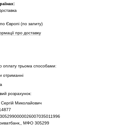
раїнах:
 доставка
по Європі (по запиту)
ормації про доставку
 оплату трьома способами:
ри отриманні
та
овий розрахунок:
 Сергій Миколайович
14877
93052990000026007035011996
Приватбанк,, МФО 305299