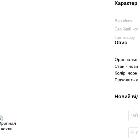
Характер
Виробник
Серійний но
Тип товару
Опис
Оригінальн
Стан - нов
Колір: чор
Підходить 
Новий ві