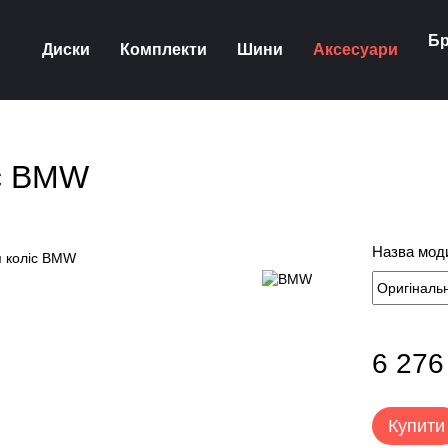
Бр
Диски
Комплекти
Шини
Аксесуари
іс BMW
Назва моди
6 276
Купити