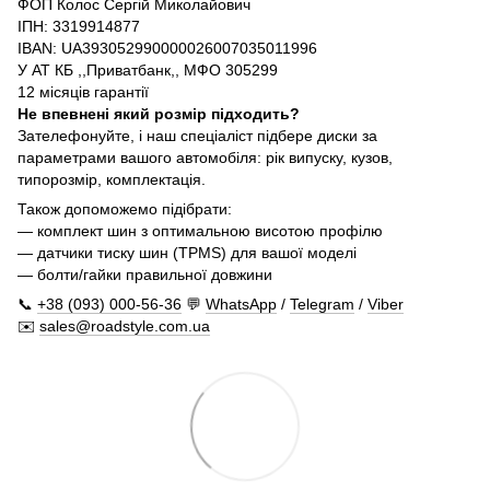
ФОП Колос Сергій Миколайович
ІПН: 3319914877
IBAN: UA393052990000026007035011996
У АТ КБ ,,Приватбанк,, МФО 305299
12 місяців гарантії
Не впевнені який розмір підходить?
Зателефонуйте, і наш спеціаліст підбере диски за
параметрами вашого автомобіля: рік випуску, кузов,
типорозмір, комплектація.
Також допоможемо підібрати:
— комплект шин з оптимальною висотою профілю
— датчики тиску шин (TPMS) для вашої моделі
— болти/гайки правильної довжини
📞
+38 (093) 000-56-36
💬
WhatsApp
/
Telegram
/
Viber
✉️
sales@roadstyle.com.ua