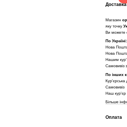
Доставка
Магазин
о
яку точку
У
Ви можете о
По Україні
Нова Пошт
Нова Пошта
Нашим кур'
Самовивіз 
По інших к
Кур'єрська
Самовивіз
Наш кур'єр 
Більше інф
Оплата