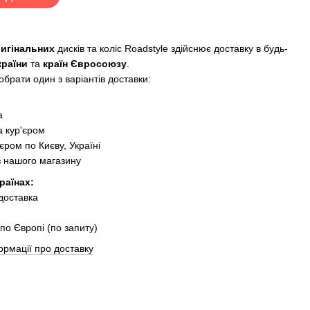
ригінальних
дисків та коліс Roadstyle здійснює доставку в будь-
країни
та
країн Євросоюзу
.
брати один з варіантів доставки:
:
а
 кур'єром
єром по Києву, Україні
з нашого магазину
раїнах:
 доставка
по Європі (по запиту)
ормації про доставку