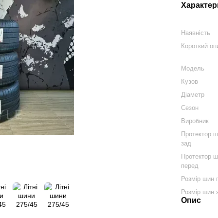
Характер
Наявність
Короткий оп
Модель
Кузов
Діаметр
Сезон
Виробник
Протектор 
зад
Протектор 
перед
Розмір шин 
Розмір шин 
Опис