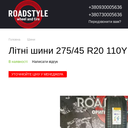
Перейти до основного контенту
+380930005636
+380730005636
Передзвонити вам?
Головна
Шини
Літні шини 275/45 R20 110Y X
В наявності
Написати відгук
УТОЧНЮЙТЕ ЦІНУ У МЕНЕДЖЕРА