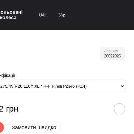
оньовані
UAH
Укр
колеса
Артикул
26022026
фікації
2 грн
Замовити швидко