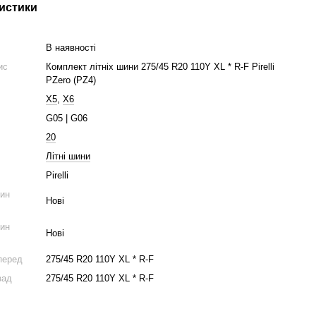
истики
В наявності
ис
Комплект літніх шини 275/45 R20 110Y XL * R-F Pirelli
PZero (PZ4)
X5
,
X6
G05 | G06
20
Літні шини
Pirelli
шин
Нові
шин
Нові
перед
275/45 R20 110Y XL * R-F
зад
275/45 R20 110Y XL * R-F