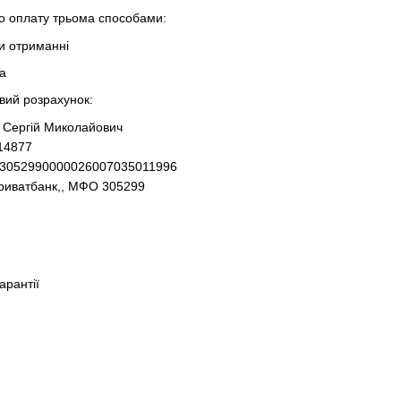
 оплату трьома способами:
ри отриманні
та
овий розрахунок:
 Сергій Миколайович
14877
93052990000026007035011996
Приватбанк,, МФО 305299
гарантії