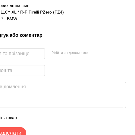
ових літніх шин
110Y XL * R-F Pirelli PZero (PZ4)
 * - BMW.
дгук або коментар
Увійти за допомогою
іть товар
адіслати