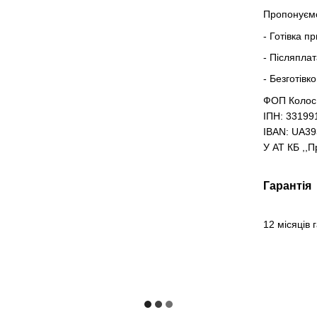
Пропонуємо
- Готівка п
- Післяпла
- Безготівк
ФОП Колос
ІПН: 33199
IBAN: UA3
У АТ КБ ,,
Гарантія
12 місяців 