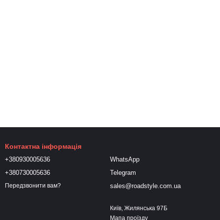
Контактна інформація
+380930005636
WhatsApp
+380730005636
Telegram
sales@roadstyle.com.ua
Передзвонити вам?
Київ, Жилянська 97Б
Мапа проїзду