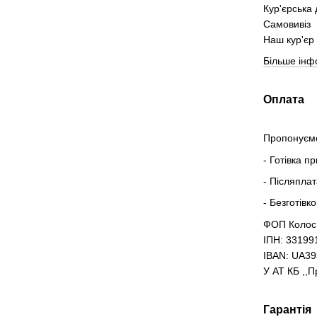
Кур'єрська
Самовивіз
Наш кур'єр 
Більше інф
Оплата
Пропонуємо
- Готівка п
- Післяпла
- Безготівк
ФОП Колос
ІПН: 33199
IBAN: UA3
У АТ КБ ,,
Гарантія