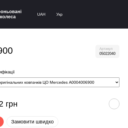
оньовані
UAH
Укр
колеса
900
Артикул
05022040
фікації
2 грн
Замовити швидко