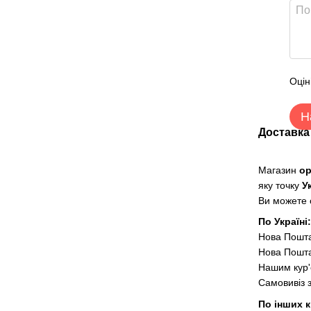
Оцін
Н
Доставка
Магазин
о
яку точку
У
Ви можете о
По Україні
Нова Пошт
Нова Пошта
Нашим кур'
Самовивіз 
По інших к