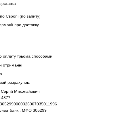
 доставка
по Європі (по запиту)
ормації про доставку
 оплату трьома способами:
ри отриманні
та
овий розрахунок:
 Сергій Миколайович
14877
93052990000026007035011996
Приватбанк,, МФО 305299