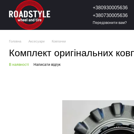
Перейти до основного контенту
+380930005636
+380730005636
Передзвонити вам?
Головна
Аксесуари
Ковпачки
Комплект оригінальних ков
В наявності
Написати відгук