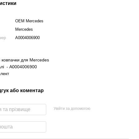
истики
OEM Mercedes
Mercedes
мер
A0004006900
і ковпачки для Mercedes
лі - A0004006900
лект
дгук або коментар
Увійти за допомогою