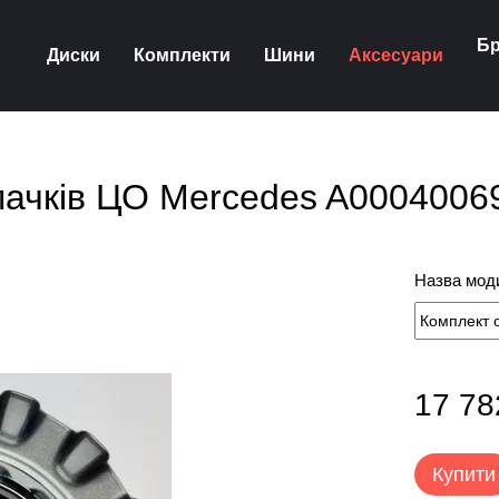
Бр
Диски
Комплекти
Шини
Аксесуари
пачків ЦО Mercedes A0004006
Назва моди
17 78
Купити