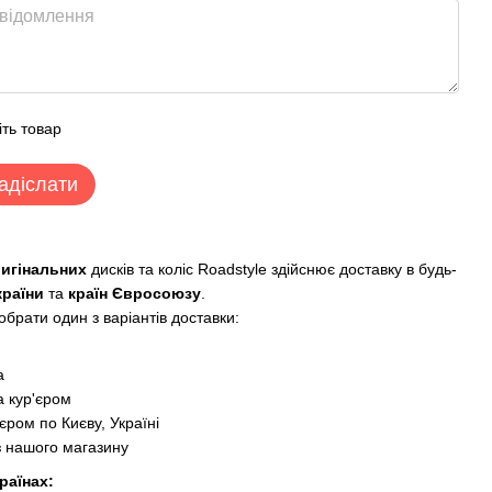
іть товар
адіслати
ригінальних
дисків та коліс Roadstyle здійснює доставку в будь-
країни
та
країн Євросоюзу
.
брати один з варіантів доставки:
:
а
 кур'єром
єром по Києву, Україні
з нашого магазину
раїнах: