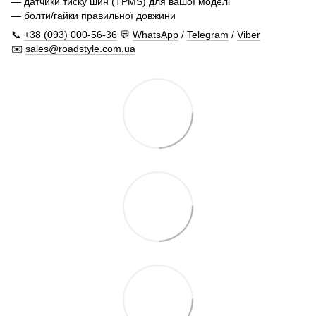
— датчики тиску шин (TPMS) для вашої моделі
— болти/гайки правильної довжини
📞
+38 (093) 000-56-36
💬
WhatsApp
/
Telegram
/
Viber
✉️
sales@roadstyle.com.ua