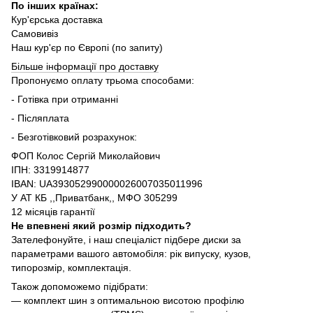
По інших країнах:
Кур'єрська доставка
Самовивіз
Наш кур'єр по Європі (по запиту)
Більше інформації про доставку
Пропонуємо оплату трьома способами:
- Готівка при отриманні
- Післяплата
- Безготівковий розрахунок:
ФОП Колос Сергій Миколайович
ІПН: 3319914877
IBAN: UA393052990000026007035011996
У АТ КБ ,,Приватбанк,, МФО 305299
12 місяців гарантії
Не впевнені який розмір підходить?
Зателефонуйте, і наш спеціаліст підбере диски за
параметрами вашого автомобіля: рік випуску, кузов,
типорозмір, комплектація.
Також допоможемо підібрати:
— комплект шин з оптимальною висотою профілю