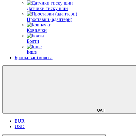
Датчики тиску шин
Проставки (адаптери)
Ковпачки
Болти
Інше
Броньовані колеса
UAH
EUR
USD