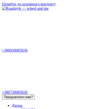
Перейти до основного контенту
+380930005636
+380730005636
Передзвонити вам?
Диски