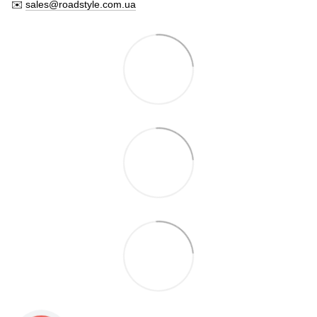
✉️
sales@roadstyle.com.ua