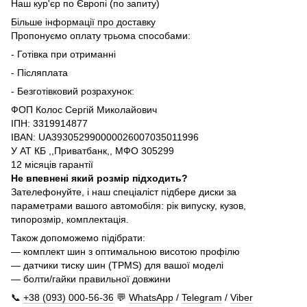
Наш кур'єр по Європі (по запиту)
Більше інформації про доставку
Пропонуємо оплату трьома способами:
- Готівка при отриманні
- Післяплата
- Безготівковий розрахунок:
ФОП Колос Сергій Миколайович
ІПН: 3319914877
IBAN: UA393052990000026007035011996
У АТ КБ ,,Приватбанк,, МФО 305299
12 місяців гарантії
Не впевнені який розмір підходить?
Зателефонуйте, і наш спеціаліст підбере диски за
параметрами вашого автомобіля: рік випуску, кузов,
типорозмір, комплектація.
Також допоможемо підібрати:
— комплект шин з оптимальною висотою профілю
— датчики тиску шин (TPMS) для вашої моделі
— болти/гайки правильної довжини
📞
+38 (093) 000-56-36
💬
WhatsApp
/
Telegram
/
Viber