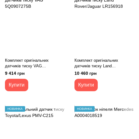
Комплект оригінальних
Комплект оригінальних
датчиків тиску VAG
датчиків тиску Land
5Q0907275B
Rover/Jaguar LR156918
9 414 грн
10 460 грн
Купити
Купити
НОВИНКА
НОВИНКА