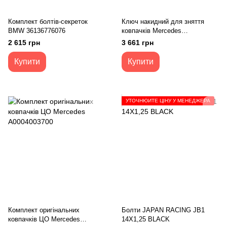
Комплект болтів-секреток
Ключ накидний для зняття
BMW 36136776076
ковпачків Mercedes
A0005810000
2 615 грн
3 661 грн
Купити
Купити
УТОЧНЮЙТЕ ЦІНУ У МЕНЕДЖЕРА
Комплект оригінальних
Болти JAPAN RACING JB1
ковпачків ЦО Mercedes
14X1,25 BLACK