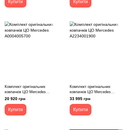
Купити
Купити
Комплект оригінальних
Комплект оригінальних
ковпачків ЦО Mercedes
ковпачків ЦО Mercedes
А0004005700
A2234001900
20 920 грн
33 995 грн
Купити
Купити