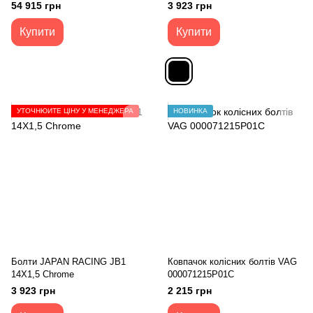
А0004003700
54 915 грн
3 923 грн
Купити
Купити
УТОЧНЮЙТЕ ЦІНУ У МЕНЕДЖЕРА
НОВИНКА
Болти JAPAN RACING JB1
Ковпачок колісних болтів VAG
14X1,5 Chrome
000071215P01C
3 923 грн
2 215 грн