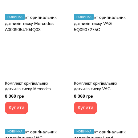
НОВИНКА
НОВИНКА
Комплект оригінальних
Комплект оригінальних
датчиків тиску Mercedes
датчиків тиску VAG
A0009054104Q03
5Q0907275C
8 368 грн
8 368 грн
Купити
Купити
НОВИНКА
НОВИНКА