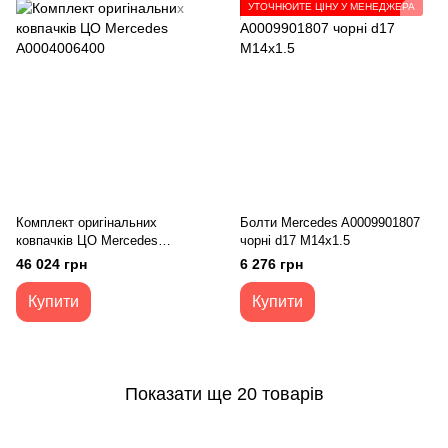
УТОЧНЮЙТЕ ЦІНУ У МЕНЕДЖЕРА
Комплект оригінальних
Болти Mercedes A0009901807
ковпачків ЦО Mercedes
чорні d17 M14x1.5
A0004006400
46 024 грн
6 276 грн
Купити
Купити
Показати ще 20 товарів