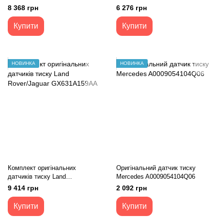
A0009054104Q05
3AA907275F
8 368 грн
6 276 грн
Купити
Купити
НОВИНКА
НОВИНКА
Комплект оригінальних
Оригінальний датчик тиску
датчиків тиску Land
Mercedes A0009054104Q06
Rover/Jaguar GX631A159AA
9 414 грн
2 092 грн
Купити
Купити