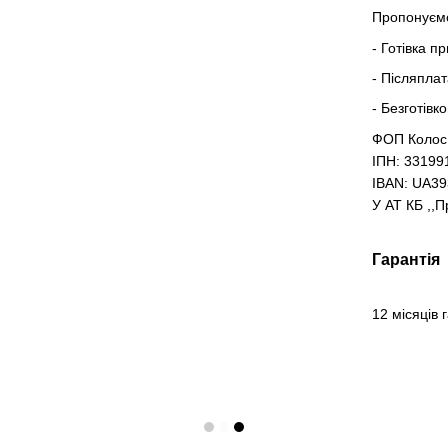
Пропонуємо
- Готівка п
- Післяпла
- Безготівк
ФОП Колос
ІПН: 33199
IBAN: UA3
У АТ КБ ,,
Гарантія
12 місяців 