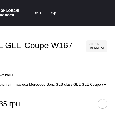
оньовані
UAH
Укр
колеса
GLE GLE-Coupe W167
Артикул
19092029
фікації
35 грн