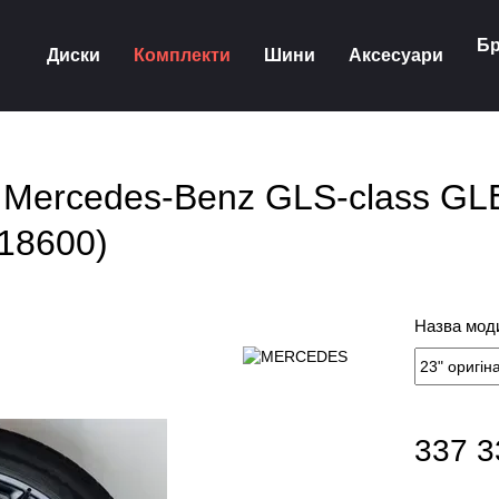
Бр
Диски
Комплекти
Шини
Аксесуари
еса Mercedes-Benz GLS-сlass 
18600)
Назва моди
337 3