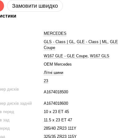
Замовити швидко
истики
MERCEDES
GLS - Class | GL
,
GLE - Class | ML
,
GLE
Coupe
W167 GLE - GLE Coupe
,
W167 GLS
OEM Mercedes
Літні шини
23
мер дисків
A1674018500
мер дисків задній
A1674018600
ів перед
10 x 23 ET 45
в зад
11.5 x 23 ET 47
перед
285/40 ZR23 111Y
зад
325/35 ZR23 115Y