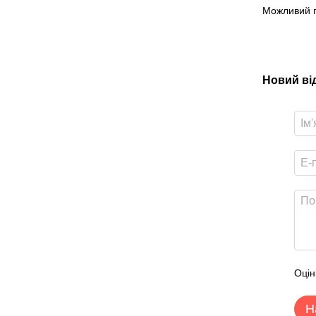
Можливий п
Новий ві
Оцін
Н