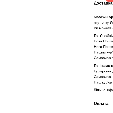
Доставка
Магазин
о
яку точку
У
Ви можете о
По Україні
Нова Пошт
Нова Пошта
Нашим кур'
Самовивіз 
По інших к
Кур'єрська
Самовивіз
Наш кур'єр 
Більше інф
Оплата