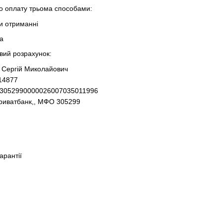
 оплату трьома способами:
ри отриманні
та
овий розрахунок:
 Сергій Миколайович
14877
93052990000026007035011996
Приватбанк,, МФО 305299
гарантії