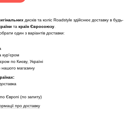
ригінальних
дисків та коліс Roadstyle здійснює доставку в будь-
країни
та
країн Євросоюзу
.
брати один з варіантів доставки:
:
а
 кур'єром
єром по Києву, Україні
з нашого магазину
раїнах:
 доставка
по Європі (по запиту)
ормації про доставку