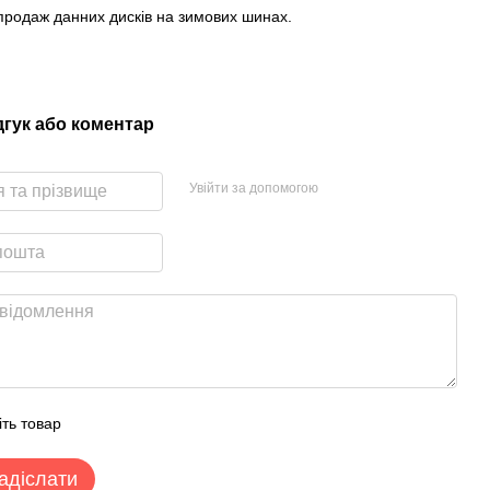
родаж данних дисків на зимових шинах.
дгук або коментар
Увійти за допомогою
іть товар
адіслати