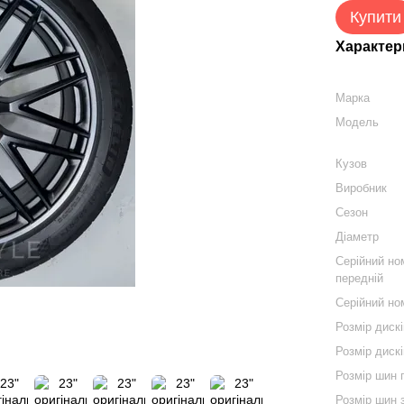
Купити
Характер
Марка
Модель
Кузов
Виробник
Сезон
Діаметр
Серійний но
передній
Серійний но
Розмір диск
Розмір дискі
Розмір шин 
Розмір шин 