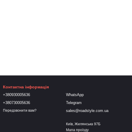
Контактна інформація
+380930005636
WhatsApp
+380730005636
Telegram
sales@roadstyle.com.ua
Передзвонити вам?
Київ, Жилянська 97Б
Мапа проїзду