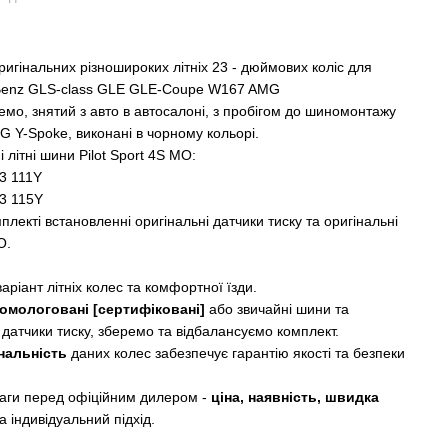
ригінальних різношироких літніх 23 - дюймових коліс для
Benz GLS-сlass GLE GLE-Coupe W167 AMG
емо, знятий з авто в автосалоні, з пробігом до шиномонтажу
G Y-Spoke, виконані в чорному кольорі.
 літні шини Pilot Sport 4S MO:
23 111Y
3 115Y
плекті встановленні оригінальні датчики тиску та оригінальні
О.
аріант літніх колес та комфортної їзди.
омологовані [сертифіковані]
або звичайні шини та
 датчики тиску, зберемо та відбалансуємо комплект.
нальність
даних колес забезпечує гарантію якості та безпеки
аги перед офіційним дилером -
ціна, наявність, швидка
а індивідуальний підхід.