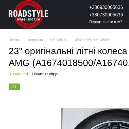
Перейти до основного контенту
+380930005636
+380730005636
Передзвонити вам?
Головна
Комплекти
MERCEDES
MERCEDES MERCEDES
23" оригінальні літні кол
AMG (A1674018500/A16740
В наявності
Написати відгук
ХІТ