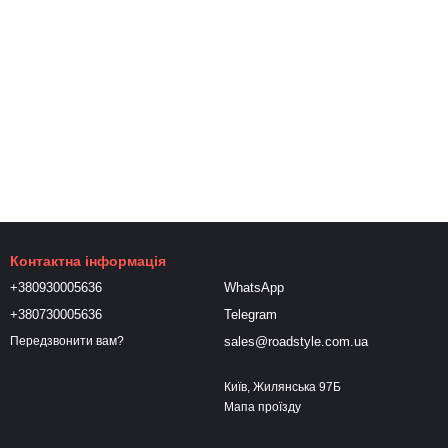
Контактна інформація
+380930005636
WhatsApp
+380730005636
Telegram
sales@roadstyle.com.ua
Передзвонити вам?
Київ, Жилянська 97Б
Мапа проїзду