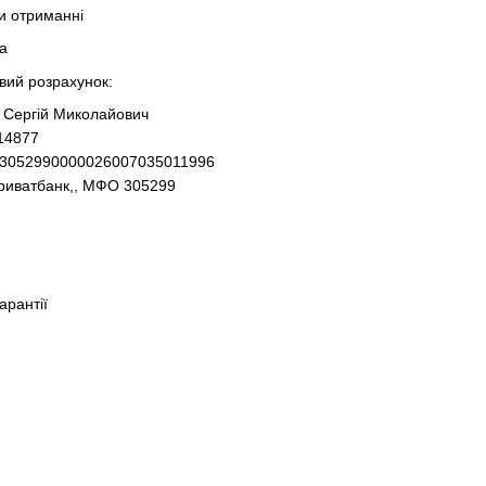
ри отриманні
та
овий розрахунок:
 Сергій Миколайович
14877
93052990000026007035011996
Приватбанк,, МФО 305299
гарантії