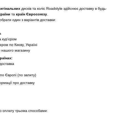
ригінальних
дисків та коліс Roadstyle здійснює доставку в будь-
країни
та
країн Євросоюзу
.
брати один з варіантів доставки:
:
а
 кур'єром
єром по Києву, Україні
з нашого магазину
раїнах:
 доставка
по Європі (по запиту)
ормації про доставку
 оплату трьома способами: