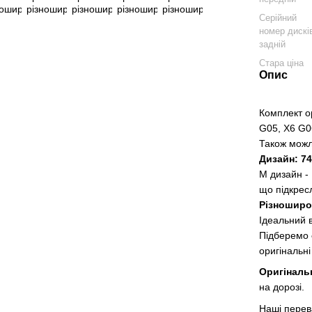
Серійний
номер дискі
задній
Стара ціна
Опис
Комплект о
G05, X6 G
Також мож
Дизайн: 74
M дизайн -
що підкрес
Різноширок
Ідеальний в
Підберемо
оригінальні
Оригіналь
на дорозі.
Наші перев