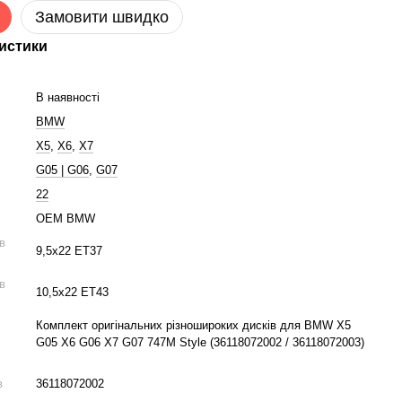
Замовити швидко
истики
В наявності
BMW
X5
,
X6
,
X7
G05 | G06
,
G07
22
OEM BMW
ів
9,5x22 ET37
ів
10,5x22 ET43
Комплект оригінальних різношироких дисків для BMW X5
G05 X6 G06 X7 G07 747M Style (36118072002 / 36118072003)
в
36118072002