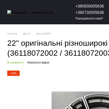
Перейти до основного контенту
+380930005636
+380730005636
Передзвонити вам?
Головна
Диски
Диски BMW
22" оригінальні різноширо
(36118072002 / 3611807200
В наявності
Написати відгук
−14%