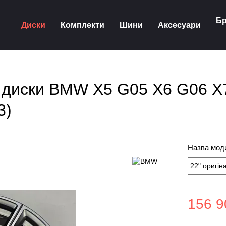
Бр
Диски
Комплекти
Шини
Аксесуари
кі диски BMW X5 G05 X6 G06 X
3)
Назва моди
156 9