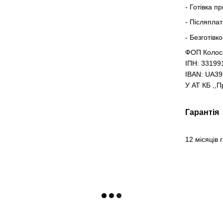
- Готівка п
- Післяпла
- Безготівк
ФОП Колос
ІПН: 33199
IBAN: UA3
У АТ КБ ,,
Гарантія
12 місяців 