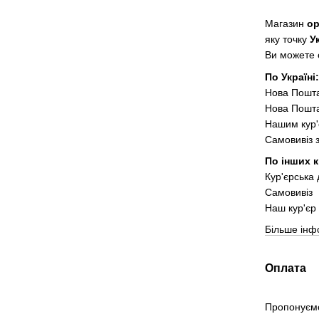
Магазин
о
яку точку
У
Ви можете о
По Україні
Нова Пошт
Нова Пошта
Нашим кур'
Самовивіз 
По інших к
Кур'єрська
Самовивіз
Наш кур'єр 
Більше інф
Оплата
Пропонуємо