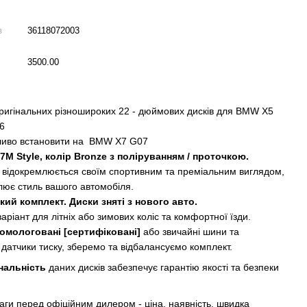
в
36118072003
3500.00
ригінальних різношироких 22 - дюймових дисків для BMW X5
06
ливо встановити на BMW X7 G07
7M Style, колір Bronze з поліруванням / проточкою.
 відокремлюється своїм спортивним та преміальним виглядом,
лює стиль вашого автомобіля.
ий комплект. Диски зняті з нового авто.
аріант для літніх або зимових коліс та комфортної їзди.
омологовані [сертифіковані]
або звичайні шини та
 датчики тиску, зберемо та відбалансуємо комплект.
нальність
даних дисків забезпечує гарантію якості та безпеки
аги перед офіційним дилером - ціна, наявність, швидка