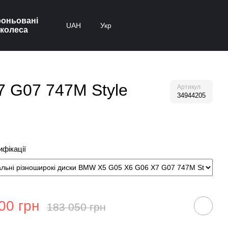
оньовані
UAH
Укр
колеса
7 G07 747M Style
Артикул
34944205
фікації
00 грн
183 050 грн