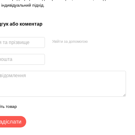
 індивідуальний підхід.
дгук або коментар
Увійти за допомогою
іть товар
адіслати