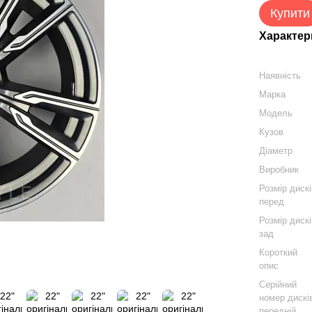
Купити
Характер
Наявність
Марка
Модель
Кузов
Діаметр
Виробник
Розмір диск
перед
Розмір диск
зад
Короткий
опис
Серійний
номер дискі
передній