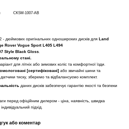
в
CK5M-1007-AB
2 - дюймових оригінальних одношироких дисків для
Land
ge Rover Vogue Sport
L405 L494
07 Style Black Gloss
.
еальному стані.
аріант для літніх або зимових коліс та комфортної їзди.
омологовані [сертифіковані]
або звичайні шини та
 датчики тиску, зберемо та відбалансуємо комплект.
нальність
даних дисків забезпечує гарантію якості та безпеки
аги перед офіційним дилером - ціна, наявність, швидка
 індивідуальний підхід.
дгук або коментар