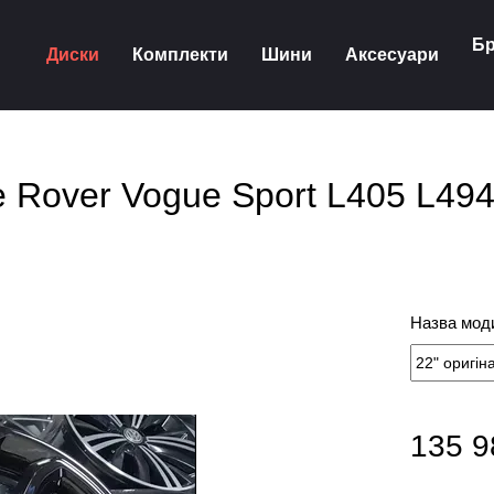
Бр
Диски
Комплекти
Шини
Аксесуари
e Rover Vogue Sport L405 L494
Назва моди
135 9