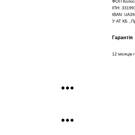
ФОП Колос
ІПН: 33199
IBAN: UA3
У АТ КБ ,,
Гарантія
12 місяців 