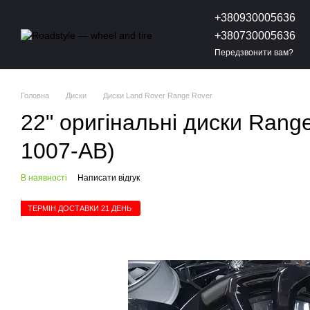
Перейти до основного контенту
+380930005636
+380730005636
Передзвонити вам?
Головна
Диски
Диски Land Rover Range Rover
22" оригінальні диски Rang
1007-AB)
В наявності
Написати відгук
ТЕРМІН ДОСТАВКИ 21 ДЕНЬ