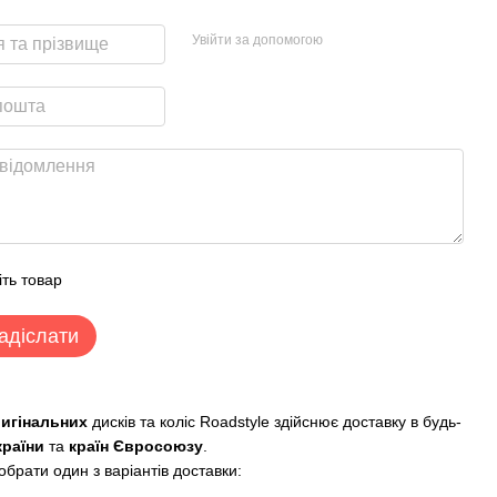
Увійти за допомогою
іть товар
адіслати
ригінальних
дисків та коліс Roadstyle здійснює доставку в будь-
країни
та
країн Євросоюзу
.
брати один з варіантів доставки: