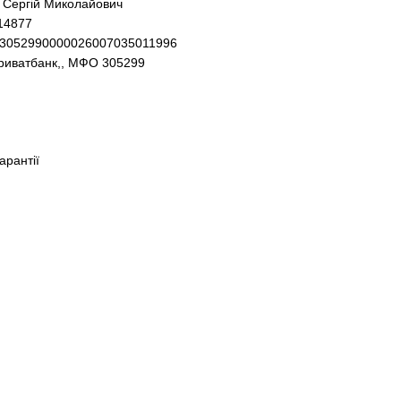
 Сергій Миколайович
14877
93052990000026007035011996
Приватбанк,, МФО 305299
гарантії