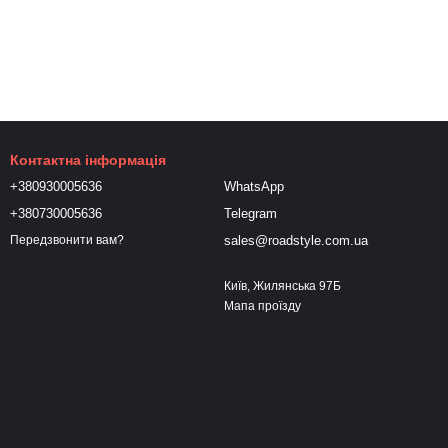
Контактна інформація
+380930005636
WhatsApp
+380730005636
Telegram
sales@roadstyle.com.ua
Передзвонити вам?
Київ, Жилянська 97Б
Мапа проїзду