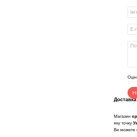
Оцін
Н
Доставка
Магазин
о
яку точку
У
Ви можете о