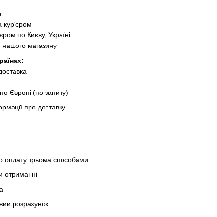
:
а
 кур'єром
єром по Києву, Україні
з нашого магазину
раїнах:
 доставка
по Європі (по запиту)
ормації про доставку
 оплату трьома способами:
ри отриманні
та
овий розрахунок: