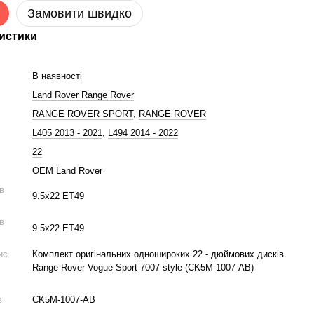
Замовити швидко
истики
В наявності
Land Rover Range Rover
RANGE ROVER SPORT
,
RANGE ROVER
L405 2013 - 2021
,
L494 2014 - 2022
22
OEM Land Rover
ів
9.5x22 ET49
ів
9.5x22 ET49
ис
Комплект оригінальних одношироких 22 - дюймових дисків
Range Rover Vogue Sport 7007 style (CK5M-1007-AB)
в
CK5M-1007-AB