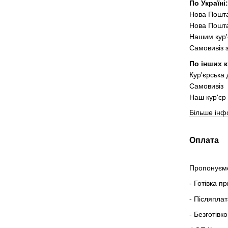
По Україні
Нова Пошт
Нова Пошта
Нашим кур'
Самовивіз 
По інших к
Кур'єрська
Самовивіз
Наш кур'єр 
Більше інф
Оплата
Пропонуємо
- Готівка п
- Післяпла
- Безготівк