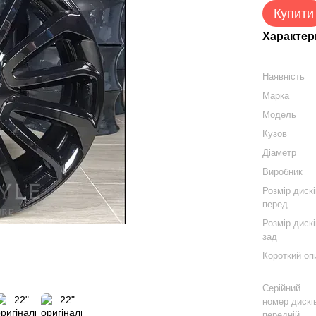
Купити
Характер
Наявність
Марка
Модель
Кузов
Діаметр
Виробник
Розмір диск
перед
Розмір диск
зад
Короткий оп
Серійний
номер дискі
передній