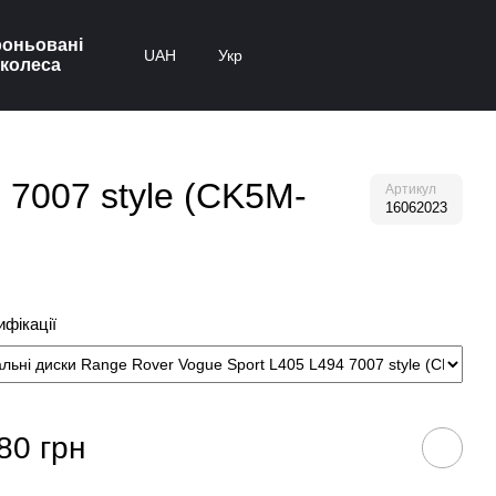
оньовані
UAH
Укр
колеса
 7007 style (CK5M-
Артикул
16062023
фікації
80 грн