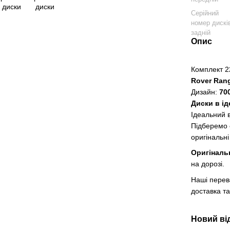
Серійний
номер дискі
задній
Опис
Комплект 2
Rover Ran
Дизайн:
70
Диски в ід
Ідеальний в
Підберемо
оригінальні
Оригіналь
на дорозі.
Наші перев
доставка та
Новий ві