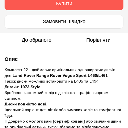
Купити
Замовити швидко
До обраного
Порівняти
Опис
Комплект 22 - дюймових оригінальних одношироких дисків
для
Land Rover Range Rover Vogue Sport L460/L461
Також диски можливо встановити на L405 та L494
Дизайн:
1073 Style
Зроблено кастомний колір під клієнта - графіт з чорним
сатином.
Диски повністю нові.
Ідеальний варіант для літніх або зимових коліс та комфортної
їзди.
Підберемо
омологовані [сертифіковані]
або звичайні шини
та оригінальні датчики тиску, зберемо та відбалансуємо