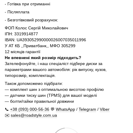
- Готівка при отриманні
- Післяплата
- Безготівковий розрахунок:
ФОП Колос Сергій Миколайович
ІПН: 3319914877
IBAN: UA393052990000026007035011996
У АТ КБ ,,Приватбанк,, МФО 305299
12 місяців гарантії
Не впевнені який розмір підходить?
Зателефонуйте, і наш спеціаліст підбере диски за
параметрами вашого автомобіля: рік випуску, кузов,
типорозмір, комплектація.
Також допоможемо підібрати:
— комплект шин з оптимальною висотою профілю
— датчики тиску шин (TPMS) для вашої моделі
— болти/гайки правильної довжини
📞
+38 (093) 000-56-36
💬
WhatsApp
/
Telegram
/
Viber
✉️
sales@roadstyle.com.ua