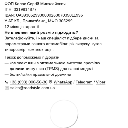
ФОП Колос Сергій Миколайович
ІПН: 3319914877
IBAN: UA393052990000026007035011996
У АТ КБ ,,Приватбанк,, МФО 305299
12 місяців гарантії
Не впевнені який розмір підходить?
Зателефонуйте, і наш спеціаліст підбере диски за
параметрами вашого автомобіля: рік випуску, кузов,
типорозмір, комплектація.
Також допоможемо підібрати:
— комплект шин з оптимальною висотою профілю
— датчики тиску шин (TPMS) для вашої моделі
— болти/гайки правильної довжини
📞
+38 (093) 000-56-36
💬
WhatsApp
/
Telegram
/
Viber
✉️
sales@roadstyle.com.ua