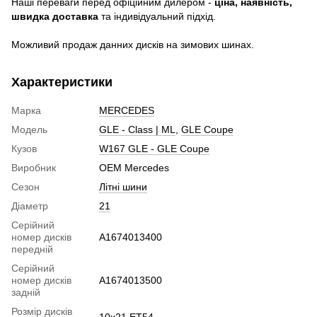
Наші переваги перед офіційним дилером -
ціна, наявність,
швидка доставка
та індивідуальний підхід.
Можливий продаж данних дисків на зимових шинах.
Характеристики
Марка
MERCEDES
Модель
GLE - Class | ML
,
GLE Coupe
Кузов
W167 GLE - GLE Coupe
Виробник
OEM Mercedes
Сезон
Літні шини
Діаметр
21
Серійний
номер дисків
A1674013400
передній
Серійний
номер дисків
A1674013500
задній
Розмір дисків
10x21 ET54