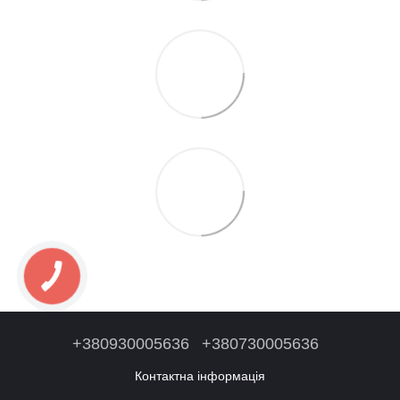
+380930005636
+380730005636
Контактна інформація