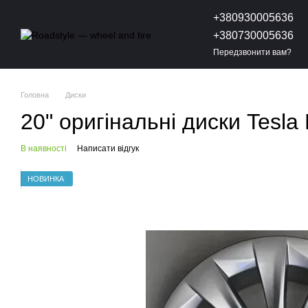
Перейти до основного контенту
+380930005636
+380730005636
Передзвонити вам?
Головна
Диски
20" оригінальні диски Tesl
В наявності
Написати відгук
НОВИНКА