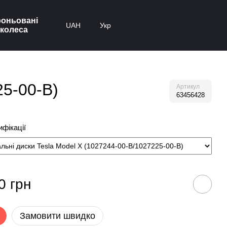
оньовані
UAH
Укр
колеса
25-00-B)
Артикул
63456428
фікації
0 грн
Замовити швидко