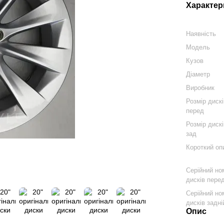
Характер
Наявність
Модель
Кузов
Діаметр
Виробник
Розмір диск
перед
Розмір диск
зад
Короткий оп
Серійний но
дисків пере
Серійний но
дисків задні
Опис