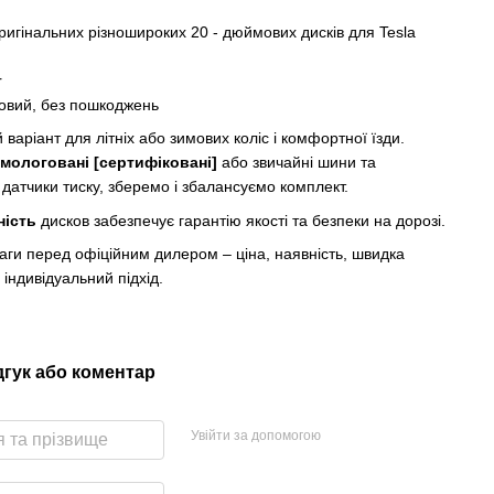
ригінальних різношироких 20 - дюймових дисків для Tesla
r
овий, без пошкоджень
варіант для літніх або зимових коліс і комфортної їзди.
мологовані [сертифіковані]
або звичайні шини та
 датчики тиску, зберемо і збалансуємо комплект.
ність
дисков забезпечує гарантію якості та безпеки на дорозі.
аги перед офіційним дилером – ціна, наявність, швидка
 індивідуальний підхід.
дгук або коментар
Увійти за допомогою