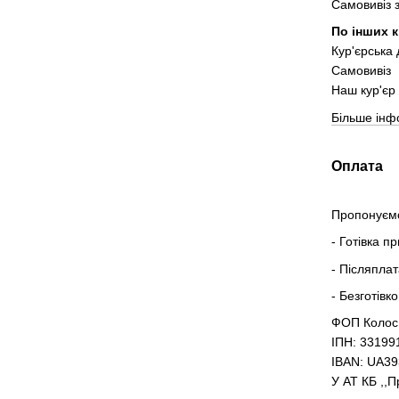
Самовивіз 
По інших к
Кур'єрська
Самовивіз
Наш кур'єр 
Більше інф
Оплата
Пропонуємо
- Готівка п
- Післяпла
- Безготівк
ФОП Колос
ІПН: 33199
IBAN: UA3
У АТ КБ ,,