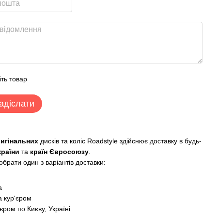
іть товар
адіслати
ригінальних
дисків та коліс Roadstyle здійснює доставку в будь-
країни
та
країн Євросоюзу
.
брати один з варіантів доставки:
:
а
 кур'єром
єром по Києву, Україні