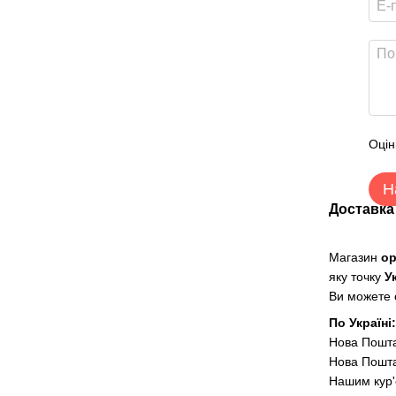
Оцін
Н
Доставка
Магазин
о
яку точку
У
Ви можете о
По Україні
Нова Пошт
Нова Пошта
Нашим кур'