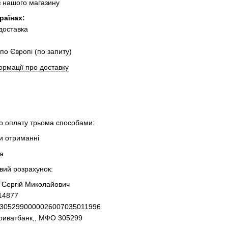
з нашого магазину
раїнах:
 доставка
по Європі (по запиту)
ормації про доставку
 оплату трьома способами:
ри отриманні
та
овий розрахунок:
 Сергій Миколайович
14877
93052990000026007035011996
Приватбанк,, МФО 305299