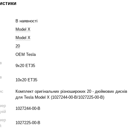
истики
В наявності
Model X
Model X
20
OEM Tesla
ів
9x20 ET35
ів
10x20 ET35
ис
Комплект оригінальних різношироких 20 - дюймових дисків
для Tesla Model X (1027244-00-B/1027225-00-B)
мер
1027244-00-B
дній
мер
1027225-00-B
й