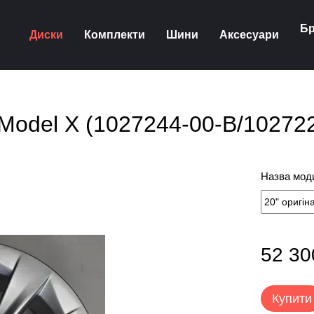
Бр
Диски
Комплекти
Шини
Аксесуари
a Model X (1027244-00-B/10272
Назва моди
52 30
Купити