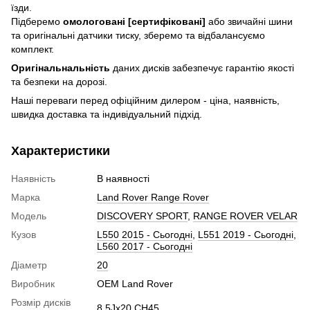
їзди.
Підберемо
омологовані [сертифіковані]
або звичайні шини
та оригінальні датчики тиску, зберемо та відбалансуємо
комплект.
Оригінальнальність
даних дисків забезпечує гарантію якості
та безпеки на дорозі.
Наші переваги перед офіційним дилером - ціна, наявність,
швидка доставка та індивідуальний підхід.
Характеристики
Наявність
В наявності
Марка
Land Rover Range Rover
Модель
DISCOVERY SPORT
,
RANGE ROVER VELAR
Кузов
L550 2015 - Сьогодні
,
L551 2019 - Сьогодні
,
L560 2017 - Сьогодні
Діаметр
20
Виробник
OEM Land Rover
Розмір дисків
8,5Jx20 CH45