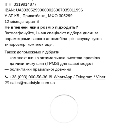
ІПН: 3319914877
IBAN: UA393052990000026007035011996
У АТ КБ ,,Приватбанк,, МФО 305299
12 місяців гарантії
Не впевнені який розмір підходить?
Зателефонуйте, і наш спеціаліст підбере диски за
параметрами вашого автомобіля: рік випуску, кузов,
типорозмір, комплектація.
Також допоможемо підібрати:
— комплект шин з оптимальною висотою профілю
— датчики тиску шин (TPMS) для вашої моделі
— болти/гайки правильної довжини
📞
+38 (093) 000-56-36
💬
WhatsApp
/
Telegram
/
Viber
✉️
sales@roadstyle.com.ua