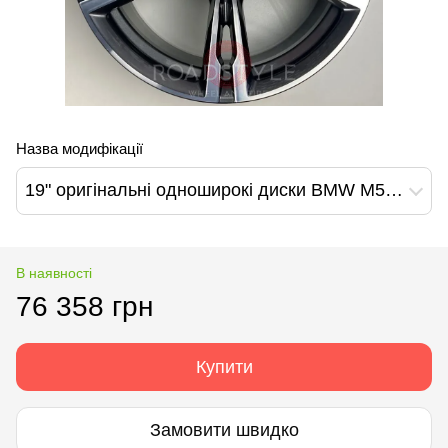
Назва модифікації
19" оригінальні одноширокі диски BMW M5 F90 M8 F91 F92 F93 705M Style (8043663)
В наявності
76 358 грн
Купити
Замовити швидко