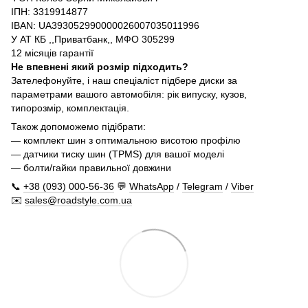
ІПН: 3319914877
IBAN: UA393052990000026007035011996
У АТ КБ ,,Приватбанк,, МФО 305299
12 місяців гарантії
Не впевнені який розмір підходить?
Зателефонуйте, і наш спеціаліст підбере диски за
параметрами вашого автомобіля: рік випуску, кузов,
типорозмір, комплектація.
Також допоможемо підібрати:
— комплект шин з оптимальною висотою профілю
— датчики тиску шин (TPMS) для вашої моделі
— болти/гайки правильної довжини
📞
+38 (093) 000-56-36
💬
WhatsApp
/
Telegram
/
Viber
✉️
sales@roadstyle.com.ua