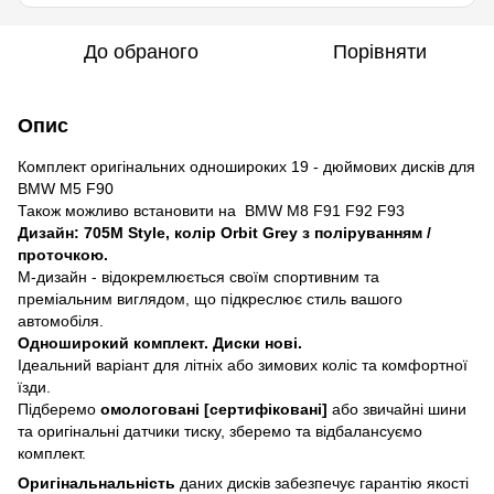
До обраного
Порівняти
Опис
Комплект оригінальних одношироких 19 - дюймових дисків для
BMW M5 F90
Також можливо встановити на BMW M8 F91 F92 F93
Дизайн: 705M Style, колір Orbit Grey з поліруванням /
проточкою.
М-дизайн - відокремлюється своїм спортивним та
преміальним виглядом, що підкреслює стиль вашого
автомобіля.
Одноширокий комплект. Диски нові.
Ідеальний варіант для літніх або зимових коліс та комфортної
їзди.
Підберемо
омологовані [сертифіковані]
або звичайні шини
та оригінальні датчики тиску, зберемо та відбалансуємо
комплект.
Оригінальнальність
даних дисків забезпечує гарантію якості