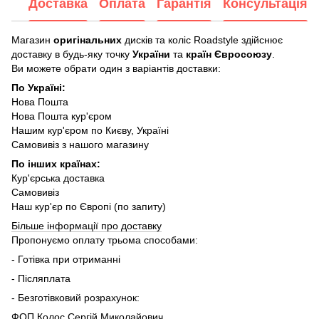
Доставка
Оплата
Гарантія
Консультація
Магазин
оригінальних
дисків та коліс Roadstyle здійснює
доставку в будь-яку точку
України
та
країн Євросоюзу
.
Ви можете обрати один з варіантів доставки:
По Україні:
Нова Пошта
Нова Пошта кур'єром
Нашим кур'єром по Києву, Україні
Самовивіз з нашого магазину
По інших країнах:
Кур'єрська доставка
Самовивіз
Наш кур'єр по Європі (по запиту)
Більше інформації про доставку
Пропонуємо оплату трьома способами:
- Готівка при отриманні
- Післяплата
- Безготівковий розрахунок:
ФОП Колос Сергій Миколайович