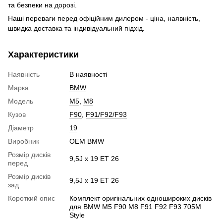
та безпеки на дорозі.
Наші переваги перед офіційним дилером - ціна, наявність,
швидка доставка та індивідуальний підхід.
Характеристики
Наявність
В наявності
Марка
BMW
Модель
M5
,
M8
Кузов
F90
,
F91/F92/F93
Діаметр
19
Виробник
OEM BMW
Розмір дисків
9,5J x 19 ET 26
перед
Розмір дисків
9,5J x 19 ET 26
зад
Короткий опис
Комплект оригінальних одношироких дисків
для BMW M5 F90 M8 F91 F92 F93 705M
Style