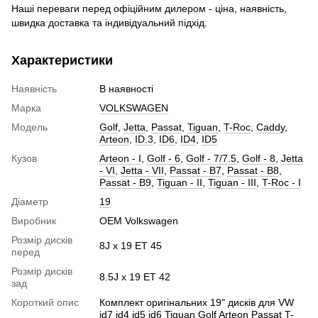
Наші переваги перед офіційним дилером - ціна, наявність,
швидка доставка та індивідуальний підхід.
Характеристики
Наявність
В наявності
Марка
VOLKSWAGEN
Модель
Golf
,
Jetta
,
Passat
,
Tiguan
,
T-Roc
,
Caddy
,
Arteon
,
ID.3
,
ID6
,
ID4
,
ID5
Кузов
Arteon - I
,
Golf - 6
,
Golf - 7/7.5
,
Golf - 8
,
Jetta
- VI
,
Jetta - VII
,
Passat - B7
,
Passat - B8
,
Passat - B9
,
Tiguan - II
,
Tiguan - III
,
T-Roc - I
Діаметр
19
Виробник
OEM Volkswagen
Розмір дисків
8J x 19 ET 45
перед
Розмір дисків
8.5J x 19 ET 42
зад
Короткий опис
Комплект оригінальних 19" дисків для VW
id7 id4 id5 id6 Tiguan Golf Arteon Passat T-