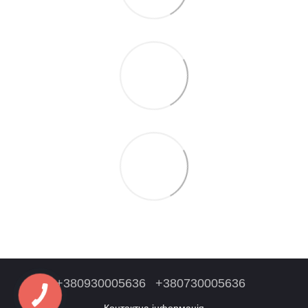
+380930005636
+380730005636
Контактна інформація