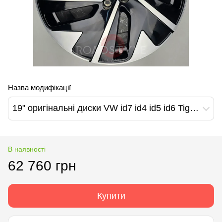
Назва модифікації
19" оригінальні диски VW id7 id4 id5 id6 Tiguan Golf Arteon Passat T-Roc Jetta Beetle Caddy Hudson Design (14B601025A/14B601025B)
В наявності
62 760 грн
Купити