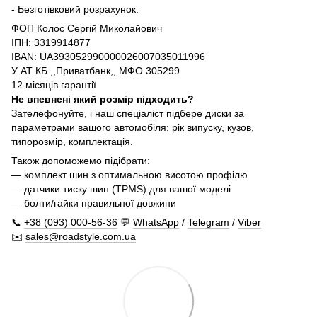
- Безготівковий розрахунок:
ФОП Колос Сергій Миколайович
ІПН: 3319914877
IBAN: UA393052990000026007035011996
У АТ КБ ,,Приватбанк,, МФО 305299
12 місяців гарантії
Не впевнені який розмір підходить?
Зателефонуйте, і наш спеціаліст підбере диски за
параметрами вашого автомобіля: рік випуску, кузов,
типорозмір, комплектація.
Також допоможемо підібрати:
— комплект шин з оптимальною висотою профілю
— датчики тиску шин (TPMS) для вашої моделі
— болти/гайки правильної довжини
📞
+38 (093) 000-56-36
💬
WhatsApp
/
Telegram
/
Viber
✉️
sales@roadstyle.com.ua